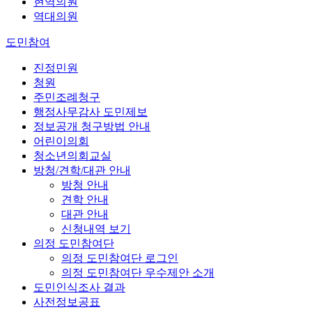
현역의원
역대의원
도민참여
진정민원
청원
주민조례청구
행정사무감사 도민제보
정보공개 청구방법 안내
어린이의회
청소년의회교실
방청/견학/대관 안내
방청 안내
견학 안내
대관 안내
신청내역 보기
의정 도민참여단
의정 도민참여단 로그인
의정 도민참여단 우수제안 소개
도민인식조사 결과
사전정보공표