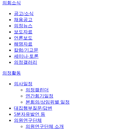
의회소식
공고/소식
채용공고
의정뉴스
보도자료
언론보도
해명자료
칼럼/기고문
세미나·토론
의정갤러리
의정활동
의사일정
의정캘린더
연간회기일정
본회의/상임위별 일정
대집행부질문/답변
5분자유발언 등
의원연구단체
의원연구단체 소개