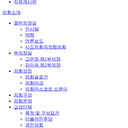
자유게시판
의회소개
열린의장실
인사말
약력
언론보도
시도의회의장협의회
부의장실
고은정 제1부의장
김미숙 제2부의장
의회상징
의회슬로건
의회마크
의회마스코트 소원이
의회구성
의회운영
교섭단체
목적 및 구성요건
더불어민주당
국민의힘