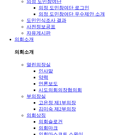
의정 도민참여단
의정 도민참여단 로그인
의정 도민참여단 우수제안 소개
도민인식조사 결과
사전정보공표
자유게시판
의회소개
의회소개
열린의장실
인사말
약력
언론보도
시도의회의장협의회
부의장실
고은정 제1부의장
김미숙 제2부의장
의회상징
의회슬로건
의회마크
의회마스코트 소원이