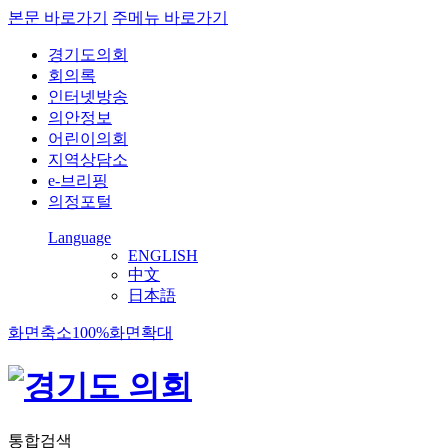
본문 바로가기
주메뉴 바로가기
경기도의회
회의록
인터넷방송
의안정보
어린이의회
지역상담소
e-브리핑
의정포털
Language
ENGLISH
中文
日本語
화면축소
100%
화면확대
통합검색