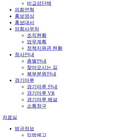
비교섭단체
의회연혁
홍보영상
홍보대사
의회사무처
조직현황
업무계획
정책지원관 현황
청사안내
층별안내
찾아오시는 길
북부분원안내
경기마루
경기마루 안내
경기마루 VR
경기마루 해설
소통창구
자료실
법규정보
입법예고