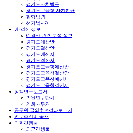
경기도자치법규
경기도교육청 자치법규
현행법령
선거법사례
예·결산 정보
예결산 관련 분석 정보
경기도예산안
경기도결산안
경기도예산서
경기도결산서
경기도교육청예산안
경기도교육청결산안
경기도교육청예산서
경기도교육청결산서
정책연구보고서
의원연구단체
의회사무처
공무원 국외훈련결과보고서
업무추진비 공개
의회간행물
최근간행물