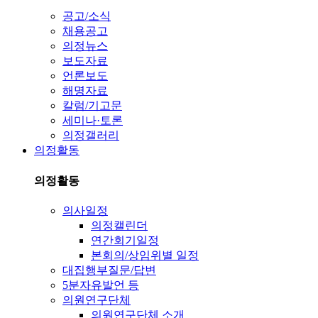
공고/소식
채용공고
의정뉴스
보도자료
언론보도
해명자료
칼럼/기고문
세미나·토론
의정갤러리
의정활동
의정활동
의사일정
의정캘린더
연간회기일정
본회의/상임위별 일정
대집행부질문/답변
5분자유발언 등
의원연구단체
의원연구단체 소개