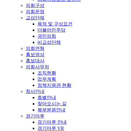
의회구성
의회운영
교섭단체
목적 및 구성요건
더불어민주당
국민의힘
비교섭단체
의회연혁
홍보영상
홍보대사
의회사무처
조직현황
업무계획
정책지원관 현황
청사안내
층별안내
찾아오시는 길
북부분원안내
경기마루
경기마루 안내
경기마루 VR