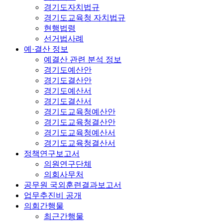
경기도자치법규
경기도교육청 자치법규
현행법령
선거법사례
예·결산 정보
예결산 관련 분석 정보
경기도예산안
경기도결산안
경기도예산서
경기도결산서
경기도교육청예산안
경기도교육청결산안
경기도교육청예산서
경기도교육청결산서
정책연구보고서
의원연구단체
의회사무처
공무원 국외훈련결과보고서
업무추진비 공개
의회간행물
최근간행물