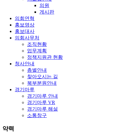
의원
게시판
의회연혁
홍보영상
홍보대사
의회사무처
조직현황
업무계획
정책지원관 현황
청사안내
층별안내
찾아오시는 길
북부분원안내
경기마루
경기마루 안내
경기마루 VR
경기마루 해설
소통창구
약력