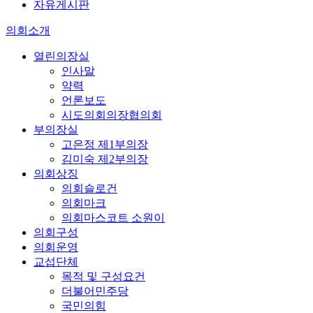
자유게시판
의회소개
열린의장실
인사말
약력
언론보도
시도의회의장협의회
부의장실
고은정 제1부의장
김미숙 제2부의장
의회상징
의회슬로건
의회마크
의회마스코트 소원이
의회구성
의회운영
교섭단체
목적 및 구성요건
더불어민주당
국민의힘