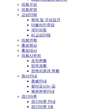
의회구성
의회운영
교섭단체
목적 및 구성요건
더불어민주당
국민의힘
비교섭단체
의회연혁
홍보영상
홍보대사
의회사무처
조직현황
업무계획
정책지원관 현황
청사안내
층별안내
찾아오시는 길
북부분원안내
경기마루
경기마루 안내
경기마루 VR