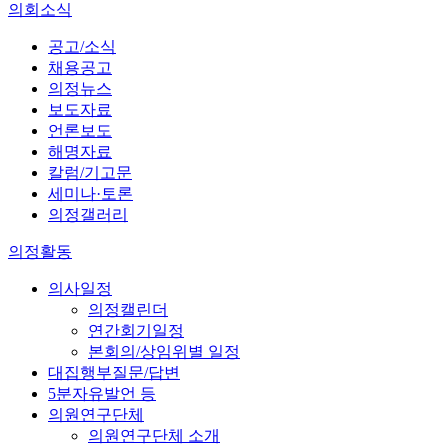
의회소식
공고/소식
채용공고
의정뉴스
보도자료
언론보도
해명자료
칼럼/기고문
세미나·토론
의정갤러리
의정활동
의사일정
의정캘린더
연간회기일정
본회의/상임위별 일정
대집행부질문/답변
5분자유발언 등
의원연구단체
의원연구단체 소개