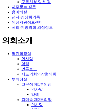
구독신청 및 변경
자주묻는 질문
용어해설
전자·영상회의록
의정지원정보센터
국회·지방의회 의정정보
의회소개
열린의장실
인사말
약력
언론보도
시도의회의장협의회
부의장실
고은정 제1부의장
인사말
약력
김미숙 제2부의장
인사말