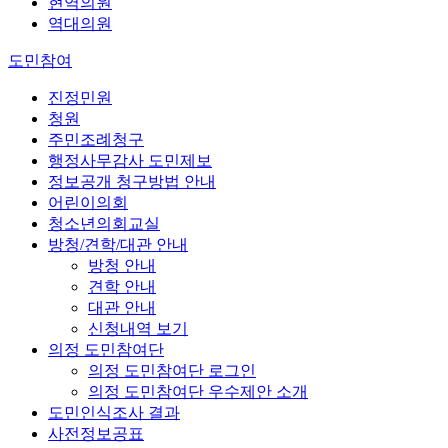
현역의원
역대의원
도민참여
진정민원
청원
주민조례청구
행정사무감사 도민제보
정보공개 청구방법 안내
어린이의회
청소년의회교실
방청/견학/대관 안내
방청 안내
견학 안내
대관 안내
신청내역 보기
의정 도민참여단
의정 도민참여단 로그인
의정 도민참여단 우수제안 소개
도민인식조사 결과
사전정보공표