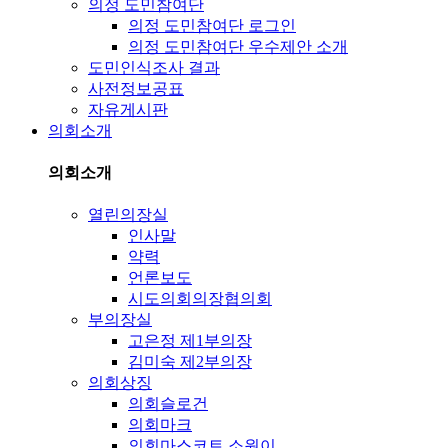
의정 도민참여단
의정 도민참여단 로그인
의정 도민참여단 우수제안 소개
도민인식조사 결과
사전정보공표
자유게시판
의회소개
의회소개
열린의장실
인사말
약력
언론보도
시도의회의장협의회
부의장실
고은정 제1부의장
김미숙 제2부의장
의회상징
의회슬로건
의회마크
의회마스코트 소원이