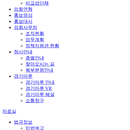
비교섭단체
의회연혁
홍보영상
홍보대사
의회사무처
조직현황
업무계획
정책지원관 현황
청사안내
층별안내
찾아오시는 길
북부분원안내
경기마루
경기마루 안내
경기마루 VR
경기마루 해설
소통창구
자료실
법규정보
입법예고