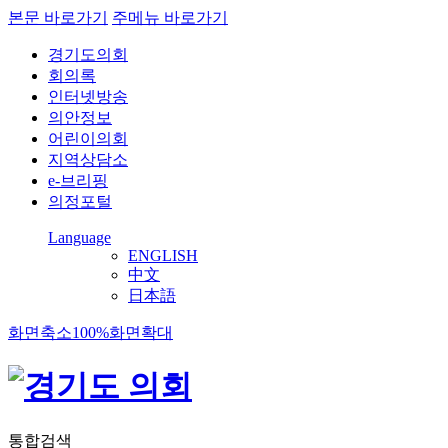
본문 바로가기
주메뉴 바로가기
경기도의회
회의록
인터넷방송
의안정보
어린이의회
지역상담소
e-브리핑
의정포털
Language
ENGLISH
中文
日本語
화면축소
100%
화면확대
통합검색