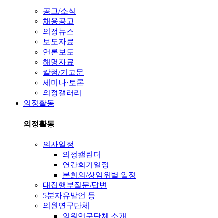
공고/소식
채용공고
의정뉴스
보도자료
언론보도
해명자료
칼럼/기고문
세미나·토론
의정갤러리
의정활동
의정활동
의사일정
의정캘린더
연간회기일정
본회의/상임위별 일정
대집행부질문/답변
5분자유발언 등
의원연구단체
의원연구단체 소개