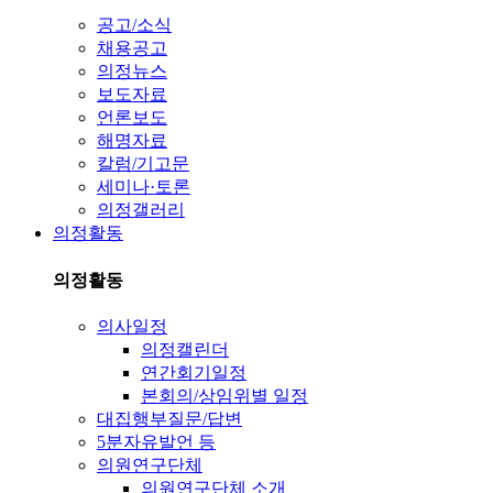
공고/소식
채용공고
의정뉴스
보도자료
언론보도
해명자료
칼럼/기고문
세미나·토론
의정갤러리
의정활동
의정활동
의사일정
의정캘린더
연간회기일정
본회의/상임위별 일정
대집행부질문/답변
5분자유발언 등
의원연구단체
의원연구단체 소개