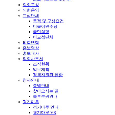
의회구성
의회운영
교섭단체
목적 및 구성요건
더불어민주당
국민의힘
비교섭단체
의회연혁
홍보영상
홍보대사
의회사무처
조직현황
업무계획
정책지원관 현황
청사안내
층별안내
찾아오시는 길
북부분원안내
경기마루
경기마루 안내
경기마루 VR