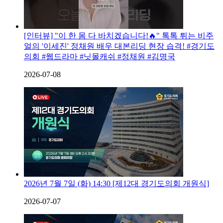
[인터뷰] "이 한 몸 다 바치겠습니다!🔥" 톡톡 튀는 비주
얼의 '이세진' 정채원 배우 대본리딩 현장 습격! #경기도
의회 #웹드라마 #닛몰캐쉬 #정채원 #김명국
2026-07-08
2026년 7월 7일 (화) 14:30 [제12대 경기도의회 개원식]
2026-07-07