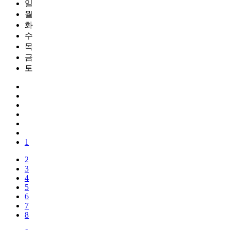
일
월
화
수
목
금
토
1
2
3
4
5
6
7
8