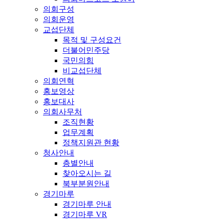
의회구성
의회운영
교섭단체
목적 및 구성요건
더불어민주당
국민의힘
비교섭단체
의회연혁
홍보영상
홍보대사
의회사무처
조직현황
업무계획
정책지원관 현황
청사안내
층별안내
찾아오시는 길
북부분원안내
경기마루
경기마루 안내
경기마루 VR