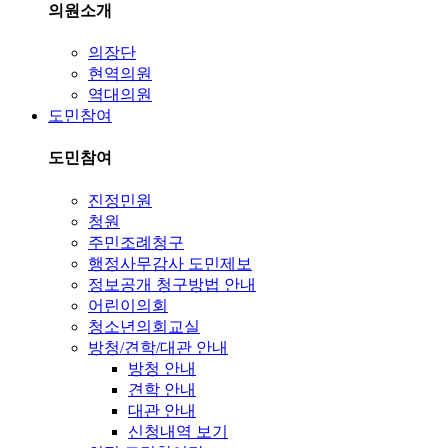
의원소개
의장단
현역의원
역대의원
도민참여
도민참여
진정민원
청원
주민조례청구
행정사무감사 도민제보
정보공개 청구방법 안내
어린이의회
청소년의회교실
방청/견학/대관 안내
방청 안내
견학 안내
대관 안내
신청내역 보기