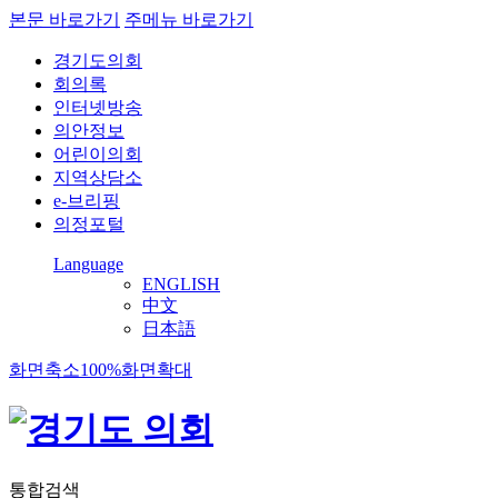
본문 바로가기
주메뉴 바로가기
경기도의회
회의록
인터넷방송
의안정보
어린이의회
지역상담소
e-브리핑
의정포털
Language
ENGLISH
中文
日本語
화면축소
100%
화면확대
통합검색