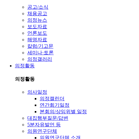
공고/소식
채용공고
의정뉴스
보도자료
언론보도
해명자료
칼럼/기고문
세미나·토론
의정갤러리
의정활동
의정활동
의사일정
의정캘린더
연간회기일정
본회의/상임위별 일정
대집행부질문/답변
5분자유발언 등
의원연구단체
의원연구단체 소개