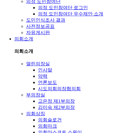
의정 도민참여단
의정 도민참여단 로그인
의정 도민참여단 우수제안 소개
도민인식조사 결과
사전정보공표
자유게시판
의회소개
의회소개
열린의장실
인사말
약력
언론보도
시도의회의장협의회
부의장실
고은정 제1부의장
김미숙 제2부의장
의회상징
의회슬로건
의회마크
의회마스코트 소원이