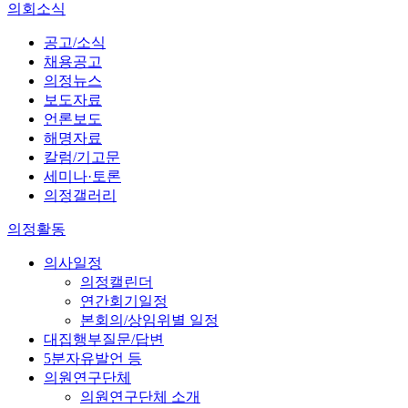
의회소식
공고/소식
채용공고
의정뉴스
보도자료
언론보도
해명자료
칼럼/기고문
세미나·토론
의정갤러리
의정활동
의사일정
의정캘린더
연간회기일정
본회의/상임위별 일정
대집행부질문/답변
5분자유발언 등
의원연구단체
의원연구단체 소개