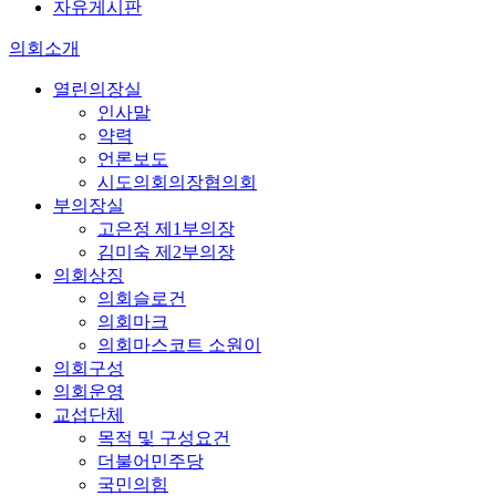
자유게시판
의회소개
열린의장실
인사말
약력
언론보도
시도의회의장협의회
부의장실
고은정 제1부의장
김미숙 제2부의장
의회상징
의회슬로건
의회마크
의회마스코트 소원이
의회구성
의회운영
교섭단체
목적 및 구성요건
더불어민주당
국민의힘