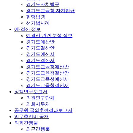
경기도자치법규
경기도교육청 자치법규
현행법령
선거법사례
예·결산 정보
예결산 관련 분석 정보
경기도예산안
경기도결산안
경기도예산서
경기도결산서
경기도교육청예산안
경기도교육청결산안
경기도교육청예산서
경기도교육청결산서
정책연구보고서
의원연구단체
의회사무처
공무원 국외훈련결과보고서
업무추진비 공개
의회간행물
최근간행물