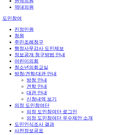
현역의원
역대의원
도민참여
진정민원
청원
주민조례청구
행정사무감사 도민제보
정보공개 청구방법 안내
어린이의회
청소년의회교실
방청/견학/대관 안내
방청 안내
견학 안내
대관 안내
신청내역 보기
의정 도민참여단
의정 도민참여단 로그인
의정 도민참여단 우수제안 소개
도민인식조사 결과
사전정보공표