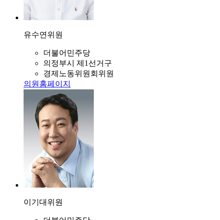
유수연
위원
더불어민주당
의정부시 제1선거구
경제노동위원회위원
의원홈페이지
이기대
위원