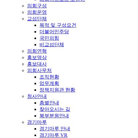
의회구성
의회운영
교섭단체
목적 및 구성요건
더불어민주당
국민의힘
비교섭단체
의회연혁
홍보영상
홍보대사
의회사무처
조직현황
업무계획
정책지원관 현황
청사안내
층별안내
찾아오시는 길
북부분원안내
경기마루
경기마루 안내
경기마루 VR