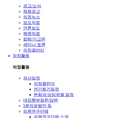
공고/소식
채용공고
의정뉴스
보도자료
언론보도
해명자료
칼럼/기고문
세미나·토론
의정갤러리
의정활동
의정활동
의사일정
의정캘린더
연간회기일정
본회의/상임위별 일정
대집행부질문/답변
5분자유발언 등
의원연구단체
의원연구단체 소개