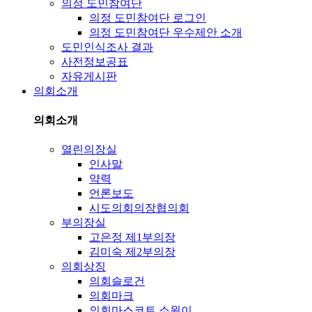
의정 도민참여단
의정 도민참여단 로그인
의정 도민참여단 우수제안 소개
도민인식조사 결과
사전정보공표
자유게시판
의회소개
의회소개
열린의장실
인사말
약력
언론보도
시도의회의장협의회
부의장실
고은정 제1부의장
김미숙 제2부의장
의회상징
의회슬로건
의회마크
의회마스코트 소원이