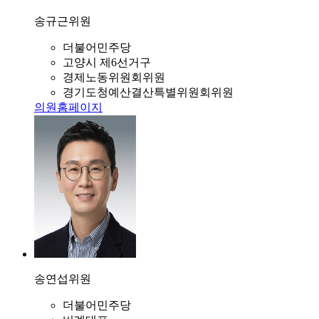
송규근
위원
더불어민주당
고양시 제6선거구
경제노동위원회위원
경기도청예산결산특별위원회위원
의원홈페이지
송연섭
위원
더불어민주당