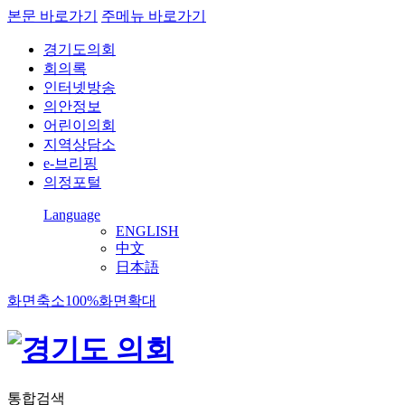
본문 바로가기
주메뉴 바로가기
경기도의회
회의록
인터넷방송
의안정보
어린이의회
지역상담소
e-브리핑
의정포털
Language
ENGLISH
中文
日本語
화면축소
100%
화면확대
통합검색