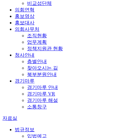
비교섭단체
의회연혁
홍보영상
홍보대사
의회사무처
조직현황
업무계획
정책지원관 현황
청사안내
층별안내
찾아오시는 길
북부분원안내
경기마루
경기마루 안내
경기마루 VR
경기마루 해설
소통창구
자료실
법규정보
입법예고