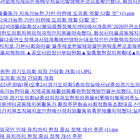
관로에직제되는등배수차질이발생해온것으로확인됐다. 화성시
가 지속가능한 기반 마련에 도의회 역할 다할 것”
2)이8월4일화성시봉담읍행정복지센터에서개최된‘2026민관
한도의회차원의적극적인지원을약속했다. 화성시마을공동체지
안을다음연도정책과사업계획에반영하는대표적인민관협력의장이다.
어자치로,기본사회와마을’을주제로한발제와열띤원탁토론으로
을피력하며,▲공모사업정산부담완화▲맞춤형현장지원확대▲
기도의회 의장 간담회 개최
2)은30일(목)오후2시경기도의회5층의장실에서남종섭경기
지속가능한마을·지역공동체활성화를위한정책방안을논의했다. 
으며,경기도의회남종섭의장과오현정의원을비롯해이혜옥여주노
원센터공동체지원활동가,황정주문화숨사회적협동조합대표,신
지원조직폐지로인한예산격차와활동위축문제를지적했다.실제로2
재 유치까지 현장 중심 정책 개선 주문