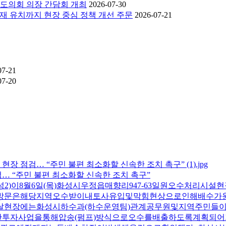
기도의회 의장 간담회 개최
2026-07-30
재 유치까지 현장 중심 정책 개선 주문
2026-07-21
07-21
07-20
… “주민 불편 최소화할 신속한 조치 촉구”
2)이8월6일(목)화성시우정읍매향리947-63일원오수처리
장방문은해당지역오수받이내토사유입및막힘현상으로인해배수
날현장에는화성시하수과(하수운영팀)관계공무원및지역주민들
투자사업을통해압송(펌프)방식으로오수를배출하도록계획되어기