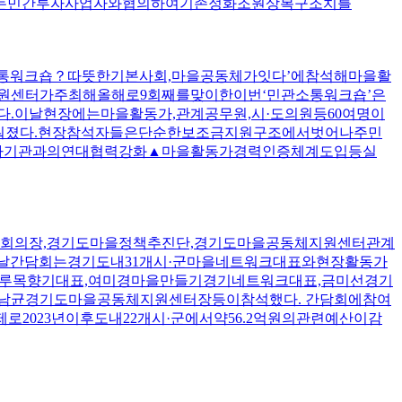
는민간투자사업자와협의하여기존정화조원상복구조치를
소통워크숍？따뜻한기본사회,마을공동체가잇다’에참석해마을활
원센터가주최해올해로9회째를맞이한이번‘민관소통워크숍’은
이날현장에는마을활동가,관계공무원,시·도의원등60여명이
채워졌다.현장참석자들은단순한보조금지원구조에서벗어나주민
타기관과의연대협력강화▲마을활동가경력인증체계도입등실
도의회의장,경기도마을정책추진단,경기도마을공동체지원센터관계
이날간담회는경기도내31개시·군마을네트워크대표와현장활동가
루목향기대표,여미경마을만들기경기네트워크대표,금미선경기
남균경기도마을공동체지원센터장등이참석했다. 간담회에참여
023년이후도내22개시·군에서약56.2억원의관련예산이감