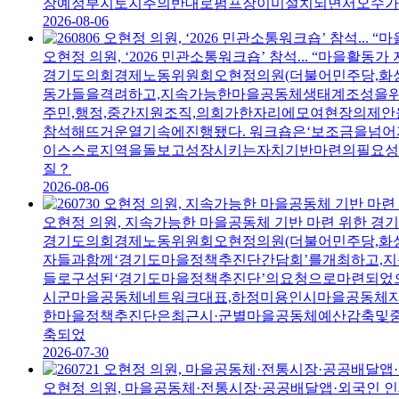
장예정부지토지주의반대로펌프장이미설치되면서오수가
2026-08-06
오현정 의원, ‘2026 민관소통워크숍’ 참석... “마을활동
경기도의회경제노동위원회오현정의원(더불어민주당,화성
동가들을격려하고,지속가능한마을공동체생태계조성을위
주민,행정,중간지원조직,의회가한자리에모여현장의제
참석해뜨거운열기속에진행됐다. 워크숍은‘보조금을넘
이스스로지역을돌보고성장시키는자치기반마련의필요성
질？
2026-08-06
오현정 의원, 지속가능한 마을공동체 기반 마련 위한 경
경기도의회경제노동위원회오현정의원(더불어민주당,화성
자들과함께‘경기도마을정책추진단간담회’를개최하고,
들로구성된‘경기도마을정책추진단’의요청으로마련되었
시군마을공동체네트워크대표,하정미용인시마을공동체지
한마을정책추진단은최근시·군별마을공동체예산감축및중간
축되었
2026-07-30
오현정 의원, 마을공동체·전통시장·공공배달앱·외국인 인