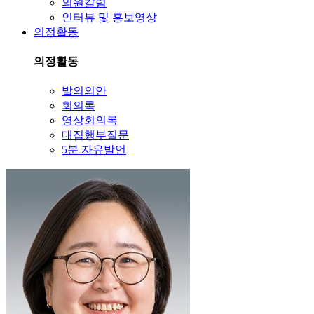
의원칼럼
인터뷰 및 홍보영상
의정활동
의정활동
발의의안
회의록
영상회의록
대집행부질문
5분 자유발언