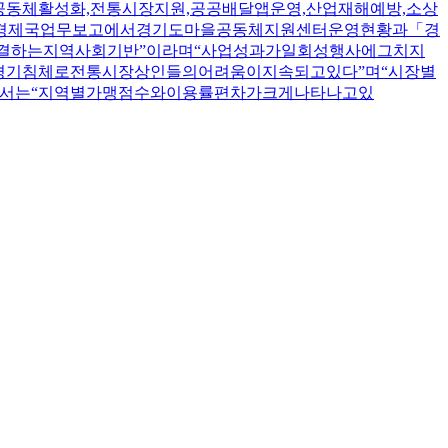
동체활성화,전통시장지원,공공배달앱운영,산업재해예방,소상
신경제국업무보고에서경기도마을공동체지원센터운영현황과「경
결하는지역사회기반”이라며“사업성과가일회성행사에그치지
경기침체로전통시장상인들의어려움이지속되고있다”며“시장별
해서는“지역별가맹점수와이용률편차가크게나타나고있