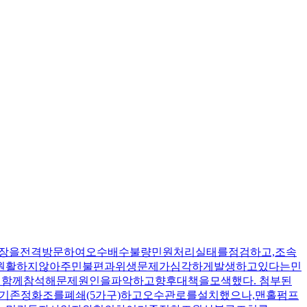
시설현장을전격방문하여오수배수불량민원처리실태를점검하고,조속
가원활하지않아주민불편과위생문제가심각하게발생하고있다는민
이함께참석해문제원인을파악하고향후대책을모색했다. 첨부된
존정화조를폐쇄(5가구)하고오수관로를설치했으나,맨홀펌프