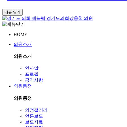
메뉴 열기
경기도의회
강웅철 의원
HOME
의원소개
의원소개
인사말
프로필
공약사항
의원동정
의원동정
의정갤러리
언론보도
보도자료