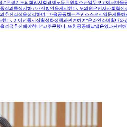
성2)은경기도의회임시회경제노동위원회소관업무보고에서마을공
중질의를실시하고개선방안을제시했다. 오의원은먼저사회혁
의추진실적을점검하며,“마을공동체는주민스스로지역문제를해
했다. 이어전통시장활성화정책과관련하여“온라인소비확대와
을적극추진해야한다”고주문했다. 또한공공배달앱운영과관련