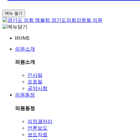
메뉴 열기
경기도의회
강웅철 의원
HOME
의원소개
의원소개
인사말
프로필
공약사항
의원동정
의원동정
의정갤러리
언론보도
보도자료