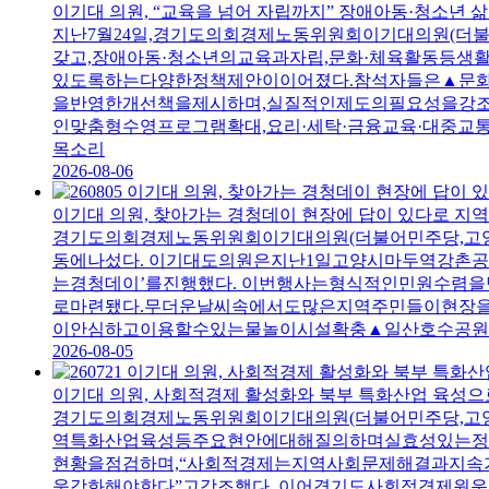
이기대 의원, “교육을 넘어 자립까지” 장애아동·청소년 삶
지난7월24일,경기도의회경제노동위원회이기대의원(
갖고,장애아동·청소년의교육과자립,문화·체육활동등
있도록하는다양한정책제안이이어졌다.참석자들은▲문
을반영한개선책을제시하며,실질적인제도의필요성을강
인맞춤형수영프로그램확대,요리·세탁·금융교육·대중
목소리
2026-08-06
이기대 의원, 찾아가는 경청데이 현장에 답이 있다로 지역
경기도의회경제노동위원회이기대의원(더불어민주당,고
동에나섰다. 이기대도의원은지난1일고양시마두역강촌공
는경청데이’를진행했다. 이번행사는형식적인민원수
로마련됐다.무더운날씨속에서도많은지역주민들이현장을
이안심하고이용할수있는물놀이시설확충▲일산호수공원
2026-08-05
이기대 의원, 사회적경제 활성화와 북부 특화산업 육성
경기도의회경제노동위원회이기대의원(더불어민주당,고양
역특화산업육성등주요현안에대해질의하며실효성있는정책
현황을점검하며,“사회적경제는지역사회문제해결과지
욱강화해야한다”고강조했다. 이어경기도사회적경제원운