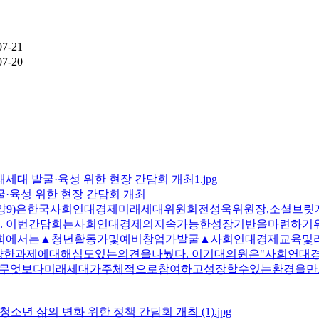
07-21
07-20
굴·육성 위한 현장 간담회 개최
양9)은한국사회연대경제미래세대위원회전성욱위원장,소셜브
. 이번간담회는사회연대경제의지속가능한성장기반을마련하기
담회에서는▲청년활동가및예비창업가발굴▲사회연대경제교육
양한과제에대해심도있는의견을나눴다. 이기대의원은"사회연
는무엇보다미래세대가주체적으로참여하고성장할수있는환경을만