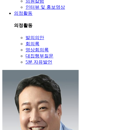
의원칼럼
인터뷰 및 홍보영상
의정활동
의정활동
발의의안
회의록
영상회의록
대집행부질문
5분 자유발언