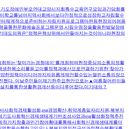
은경기도장애인부모연대고양시지회특수교육연구모임과간담회를
소년이학교를넘어지역사회에서보다안정적으로성장하고자립할수
부터체계적으로준비하는자립지원프로그램마련등현장의어려움
협력을통한문화예술프로그램운영,시립수영장을활용한발달장애
이기대도의원은"정책은책상위에서만들어지는것이아니라현장의
청취하는‘찾아가는경청데이’를개최하며현장중심의소통의정활
들의생생한목소리를듣고이를정책과예산으로연결하기위한‘찾아가
한다양한정책아이디어까지자유롭게제안할수있는열린소통의장으
진했다. 이날주민들이제기한주요현안으로는▲여름철어린이들
설치를통한생활환경개선등이다루어졌다.이기대의？
사회적경제활성화,esg경영확산,취약계층일자리지원,북부지
경기도사회혁신경제생태계기반조성사업과esg활성화정책추진
사회적가치창출과민간참여확대를통해사회혁신경제생태계를더
타워역할을수행하고있으나,북부지역의접근성과정책수혜확대를