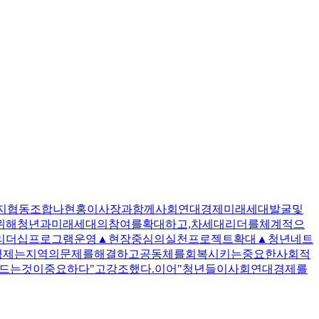
릿지협동조합나현홍이사장과함께사회연대경제미래세대발굴및
위해청년과미래세대의참여를확대하고,차세대리더를체계적으
및리더십프로그램운영▲현장중심의실천프로젝트확대▲청년네트
대경제는지역의문제를해결하고공동체를회복시키는중요한사회적
드는것이중요하다"고강조했다.이어"청년들이사회연대경제를