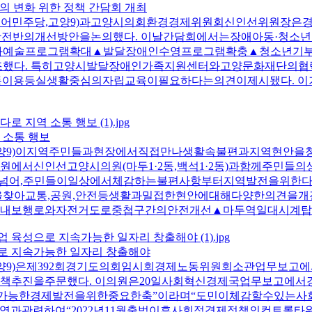
의 변화 위한 정책 간담회 개최
더불어민주당,고양9)과고양시의회환경경제위원회신인선위원장
생활전반의개선방안을논의했다. 이날간담회에서는장애아동·청
화예술프로그램확대▲발달장애인수영프로그램확충▲청소년기
조했다. 특히고양시발달장애인가족지원센터와고양문화재단의
교통이용등실생활중심의자립교육이필요하다는의견이제시됐다. 
 소통 행보
양9)이지역주민들과현장에서직접만나생활속불편과지역현안을
원에서신인선고양시의원(마두1·2동,백석1·2동)과함께주민
렴을넘어,주민들이일상에서체감하는불편사항부터지역발전을위
찾아교통,공원,안전등생활과밀접한현안에대해다양한의견을개
내보행로와자전거도로중첩구간의안전개선▲마두역일대시계탑
으로 지속가능한 일자리 창출해야
9)은제392회경기도의회임시회경제노동위원회소관업무보고에서
추진을주문했다. 이의원은20일사회혁신경제국업무보고에서
속가능한경제발전을위한중요한축”이라며“도민이체감할수있는
영과관련하여“2022년11월출범이후사회적경제정책의컨트롤