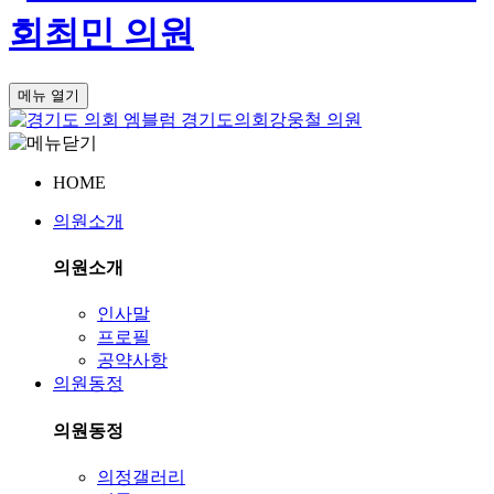
회
최민 의원
메뉴 열기
경기도의회
강웅철 의원
HOME
의원소개
의원소개
인사말
프로필
공약사항
의원동정
의원동정
의정갤러리