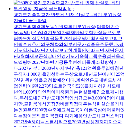
경기도기술학교가 반도체 인재 산실로...최민 부위원장,
지금이 골든타임
경기도의회경제노동위원회최민부위원장(더불어민주
당,광명2)은5일경기도일자리재단임수철단장등으로부
터반도체실무인력공동훈련센터운영계획안을보고받고,
인력수요추계의구체화와외부전문가검증을주문했다.경
기도일자리재단이이날보고한계획안에따르면,재단은지
난2월화재로공실상태인경기도기술학교특수용접관을리
모델링해2027년하반기공동훈련센터를개소할방침이
다.2027년부터2030년까지4년간총121억원을투입해청년
구직자1,000명을양성하는구상으로,내년도본예산에25억
7천만원반영을요청할예정이다.계획안은도내반도체산
업인력이6만2,270명으로전국의52%를차지하면서도매
년약1,000명의인력이미충원되는현실을배경으로제시했
다.특히도내연간반도체인력양성규모는3,000여명에이르
지만,클린룸에서공정장비를직접다루는심화실습을거치
는인원은연200명수준에그쳐교육이이론중심에머물러있
다는점이문제로지목됐다.여기에용인반도체클러스터가
2027년sk하이닉스를시작으로2030년삼성전자까지순차