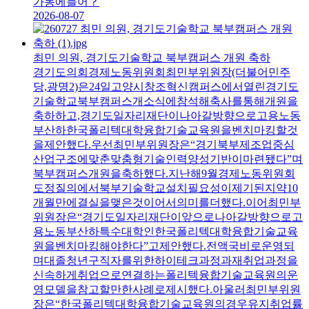
가동에들어？
2026-08-07
최민 의원, 경기도기술학교 북부캠퍼스 개원 축하
경기도의회경제노동위원회최민부위원장(더불어민주
당,광명2)은24일고양시창조혁신캠퍼스에서열린경기도
기술학교북부캠퍼스개소식에참석해축사를통해개원을
축하하고,경기도일자리재단이나아갈방향으로고용노동
부산하한국폴리텍대학융합기술교육원을벤치마킹할것
을제안했다.우선최민부위원장은“경기북부제조업중심
산업구조에맞춘맞춤형기술인력양성기반이마련됐다”며
북부캠퍼스개원을축하했다.지난해9월경제노동위원회
도정질의에서북부기술학교설치필요성이제기된지약10
개월만에결실을맺은것이어서의미를더했다.이어최민부
위원장은“경기도일자리재단이앞으로나아갈방향으로고
용노동부산하특수대학인한국폴리텍대학융합기술교육
원을벤치마킹해야한다”고제안했다.전액국비로운영되
며대졸청년구직자를위한하이테크과정과재취업과정을
신속하게취업으로연결하는폴리텍융합기술교육원의운
영모델을참고할만한사례로제시했다.아울러최민부위원
장은“한국폴리텍대학융합기술교육원의경우유지취업률