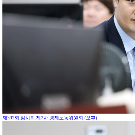
제392회 임시회 제2차 경제노동위원회 (오후)