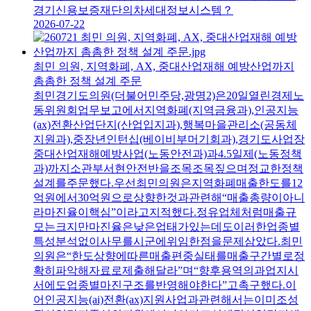
경기신용보증재단의차세대정보시스템？
2026-07-22
최민 의원, 지역화폐, AX, 중대산업재해 예방산업까지
촘촘한 정책 설계 주문
최민경기도의원(더불어민주당,광명2)은20일열린경제노
동위원회업무보고에서지역화폐(지역금융과),인공지능
(ax)전환산업단지(산업입지과),행복마을관리소(공동체
지원과),중장년인턴십(베이비부머기회과),경기도사업장
중대산업재해예방사업(노동안전과)과4.5일제(노동정책
과)까지소관부서현안전반을조목조목짚으며정교한정책
설계를주문했다.우선최민의원은지역화폐매출한도를12
억원에서30억원으로상향한것과관련해“매출총량이아니
라마진율이핵심”이라고지적했다.정유업체처럼매출규
모는크지만마진율은낮은업태가있는데도이러한업종별
특성분석없이사무를시군에위임한점을문제삼았다.최민
의원은“한도상향에따른매출편중실태를매출구간별로정
확히파악해자료로제출해달라”며“향후용역의과업지시
서에도업종별마진구조를반영해야한다”고촉구했다.이
어인공지능(ai)전환(ax)지원사업과관련해서는이미조성