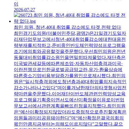
이
2026-07-27
최민 의원, 청년,40대 취업률 감소에도 타겟 전략 없다
최민경기도의원(더불어민주당,광명2)은21일경기도일자
리재단업무보고에서청년·40대취업률감소에대한대응전
략부재를지적하고,준비중인반도체인력양성프로그램을
조기에의회와공유할것을주문했다.우선최민의원은전년
동월대비취업률감소원인을면밀히따져물었다.재단측은
미국발관세갈등에따른제조업·자동차산업충격과미국·
이란전쟁으로인한글로벌공급망교란,유가·환율상승에
따른중소기업비용부담증가를원인으로제시했다.최민의
원은“일시적충격외에도청년층과40대취업률의지속적인
감소가나타나고있다”며이를겨냥한재단의타겟형사업전
략마련을주문했다.이어재단이반도체관련인력양성교육
프로그램을기획중이면서도예산미확정을이유로이번업
무보고서에서관련계획을빠뜨린점을지적했다.최민의원
은“예산이확정되지않았더라도중점적으로추진할계획은
의원들과미리공유돼야한다”며“예산확정은결국의회의
몫인만큼지금부터논의해도이르지않다”고말했다.끝으