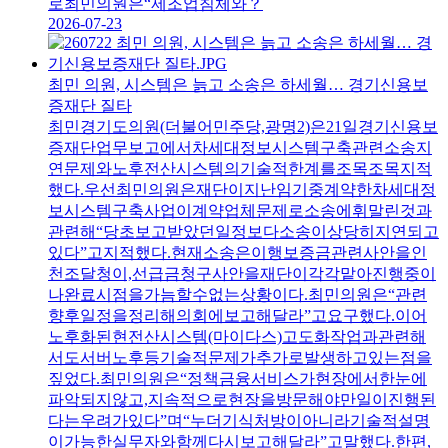
로최민의원은“제조업침체와？
2026-07-23
최민 의원, 시스템은 늙고 소송은 하세월… 경기신용보
증재단 질타
최민경기도의원(더불어민주당,광명2)은21일경기신용보
증재단업무보고에서차세대정보시스템구축관련소송지
연문제와노후전산시스템의기술적한계를조목조목지적
했다.우선최민의원은재단이지난임기중계약한차세대정
보시스템구축사업이계약업체문제로소송에휘말린것과
관련해“당초보고받았던일정보다소송이상당히지연되고
있다”고지적했다.현재소송은이행보증금관련사안을인
천조달청이,선급금청구사안을재단이각각맡아진행중이
나완료시점을가늠할수없는상황이다.최민의원은“관련
향후일정을정리해의회에보고해달라”고요구했다.이어
노후화된현전산시스템(마이다스)고도화작업과관련해
서도서버노후등기술적문제가추가로발생하고있는점을
짚었다.최민의원은“정책금융서비스가현장에서한눈에
파악되지않고,지속적으로현장을방문해야만일이진행된
다는우려가있다”며“누더기식처방이아니라기술적설명
이가능한실무자와함께다시보고해달라”고말했다.한편,