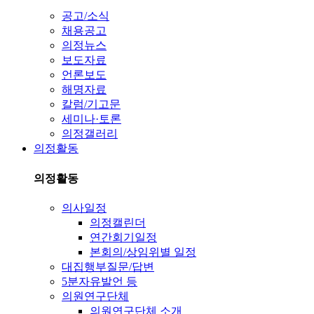
공고/소식
채용공고
의정뉴스
보도자료
언론보도
해명자료
칼럼/기고문
세미나·토론
의정갤러리
의정활동
의정활동
의사일정
의정캘린더
연간회기일정
본회의/상임위별 일정
대집행부질문/답변
5분자유발언 등
의원연구단체
의원연구단체 소개