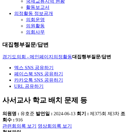
국제교류지역 현황
활동보고서
의정활동 정보공개
의회운영
의원활동
의회사무
대집행부질문/답변
경기도의회 - 메인페이지
의정활동
대집행부질문/답변
엑스 SNS 공유하기
페이스북 SNS 공유하기
카카오톡 SNS 공유하기
URL 공유하기
사서교사 학교 배치 문제 등
의원명 :
유호준
발언일 :
2024-06-13
회기 :
제375회 제3차
조
회수 :
916
관련회의록 보기
영상회의록 보기