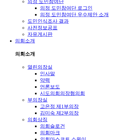
의정 도민참여단
의정 도민참여단 로그인
의정 도민참여단 우수제안 소개
도민인식조사 결과
사전정보공표
자유게시판
의회소개
의회소개
열린의장실
인사말
약력
언론보도
시도의회의장협의회
부의장실
고은정 제1부의장
김미숙 제2부의장
의회상징
의회슬로건
의회마크
의회마스코트 소원이