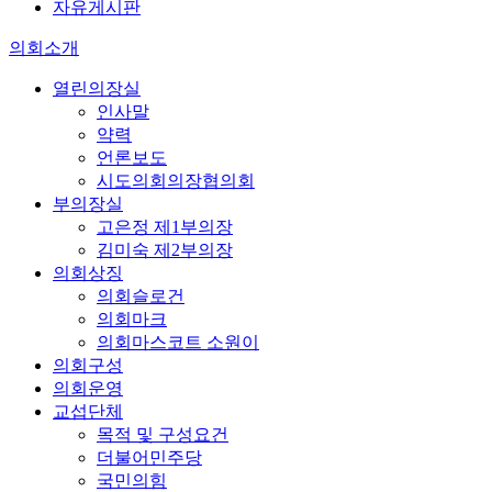
자유게시판
의회소개
열린의장실
인사말
약력
언론보도
시도의회의장협의회
부의장실
고은정 제1부의장
김미숙 제2부의장
의회상징
의회슬로건
의회마크
의회마스코트 소원이
의회구성
의회운영
교섭단체
목적 및 구성요건
더불어민주당
국민의힘