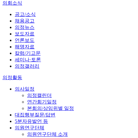
의회소식
공고/소식
채용공고
의정뉴스
보도자료
언론보도
해명자료
칼럼/기고문
세미나·토론
의정갤러리
의정활동
의사일정
의정캘린더
연간회기일정
본회의/상임위별 일정
대집행부질문/답변
5분자유발언 등
의원연구단체
의원연구단체 소개