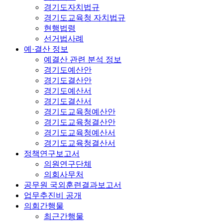
경기도자치법규
경기도교육청 자치법규
현행법령
선거법사례
예·결산 정보
예결산 관련 분석 정보
경기도예산안
경기도결산안
경기도예산서
경기도결산서
경기도교육청예산안
경기도교육청결산안
경기도교육청예산서
경기도교육청결산서
정책연구보고서
의원연구단체
의회사무처
공무원 국외훈련결과보고서
업무추진비 공개
의회간행물
최근간행물