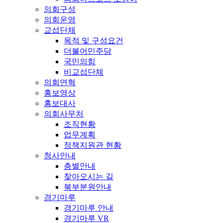
의회구성
의회운영
교섭단체
목적 및 구성요건
더불어민주당
국민의힘
비교섭단체
의회연혁
홍보영상
홍보대사
의회사무처
조직현황
업무계획
정책지원관 현황
청사안내
층별안내
찾아오시는 길
북부분원안내
경기마루
경기마루 안내
경기마루 VR