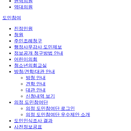
현역의원
역대의원
도민참여
진정민원
청원
주민조례청구
행정사무감사 도민제보
정보공개 청구방법 안내
어린이의회
청소년의회교실
방청/견학/대관 안내
방청 안내
견학 안내
대관 안내
신청내역 보기
의정 도민참여단
의정 도민참여단 로그인
의정 도민참여단 우수제안 소개
도민인식조사 결과
사전정보공표