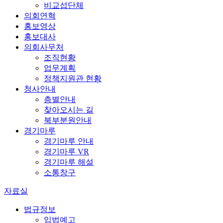
비교섭단체
의회연혁
홍보영상
홍보대사
의회사무처
조직현황
업무계획
정책지원관 현황
청사안내
층별안내
찾아오시는 길
북부분원안내
경기마루
경기마루 안내
경기마루 VR
경기마루 해설
소통창구
자료실
법규정보
입법예고