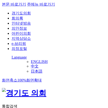
본문 바로가기
주메뉴 바로가기
경기도의회
회의록
인터넷방송
의안정보
어린이의회
지역상담소
e-브리핑
의정포털
Language
ENGLISH
中文
日本語
화면축소
100%
화면확대
통합검색