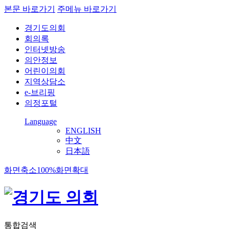
본문 바로가기
주메뉴 바로가기
경기도의회
회의록
인터넷방송
의안정보
어린이의회
지역상담소
e-브리핑
의정포털
Language
ENGLISH
中文
日本語
화면축소
100%
화면확대
통합검색