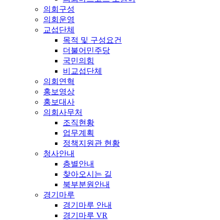
의회구성
의회운영
교섭단체
목적 및 구성요건
더불어민주당
국민의힘
비교섭단체
의회연혁
홍보영상
홍보대사
의회사무처
조직현황
업무계획
정책지원관 현황
청사안내
층별안내
찾아오시는 길
북부분원안내
경기마루
경기마루 안내
경기마루 VR