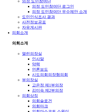
의정 도민참여단
의정 도민참여단 로그인
의정 도민참여단 우수제안 소개
도민인식조사 결과
사전정보공표
자유게시판
의회소개
의회소개
열린의장실
인사말
약력
언론보도
시도의회의장협의회
부의장실
고은정 제1부의장
김미숙 제2부의장
의회상징
의회슬로건
의회마크
의회마스코트 소원이