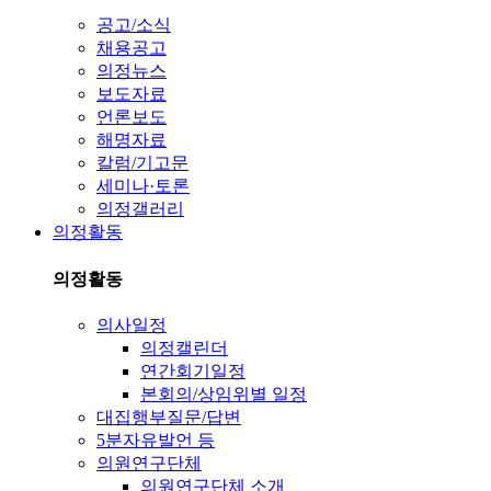
공고/소식
채용공고
의정뉴스
보도자료
언론보도
해명자료
칼럼/기고문
세미나·토론
의정갤러리
의정활동
의정활동
의사일정
의정캘린더
연간회기일정
본회의/상임위별 일정
대집행부질문/답변
5분자유발언 등
의원연구단체
의원연구단체 소개