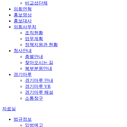
비교섭단체
의회연혁
홍보영상
홍보대사
의회사무처
조직현황
업무계획
정책지원관 현황
청사안내
층별안내
찾아오시는 길
북부분원안내
경기마루
경기마루 안내
경기마루 VR
경기마루 해설
소통창구
자료실
법규정보
입법예고