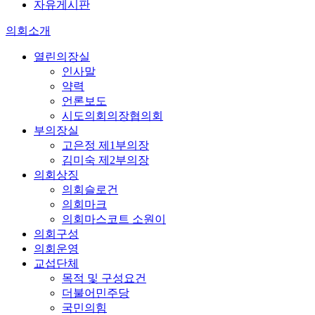
자유게시판
의회소개
열린의장실
인사말
약력
언론보도
시도의회의장협의회
부의장실
고은정 제1부의장
김미숙 제2부의장
의회상징
의회슬로건
의회마크
의회마스코트 소원이
의회구성
의회운영
교섭단체
목적 및 구성요건
더불어민주당
국민의힘