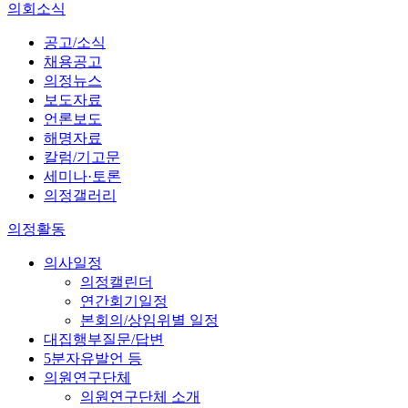
의회소식
공고/소식
채용공고
의정뉴스
보도자료
언론보도
해명자료
칼럼/기고문
세미나·토론
의정갤러리
의정활동
의사일정
의정캘린더
연간회기일정
본회의/상임위별 일정
대집행부질문/답변
5분자유발언 등
의원연구단체
의원연구단체 소개