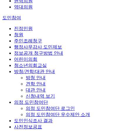
현역의원
역대의원
도민참여
진정민원
청원
주민조례청구
행정사무감사 도민제보
정보공개 청구방법 안내
어린이의회
청소년의회교실
방청/견학/대관 안내
방청 안내
견학 안내
대관 안내
신청내역 보기
의정 도민참여단
의정 도민참여단 로그인
의정 도민참여단 우수제안 소개
도민인식조사 결과
사전정보공표