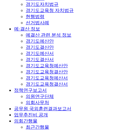
경기도자치법규
경기도교육청 자치법규
현행법령
선거법사례
예·결산 정보
예결산 관련 분석 정보
경기도예산안
경기도결산안
경기도예산서
경기도결산서
경기도교육청예산안
경기도교육청결산안
경기도교육청예산서
경기도교육청결산서
정책연구보고서
의원연구단체
의회사무처
공무원 국외훈련결과보고서
업무추진비 공개
의회간행물
최근간행물