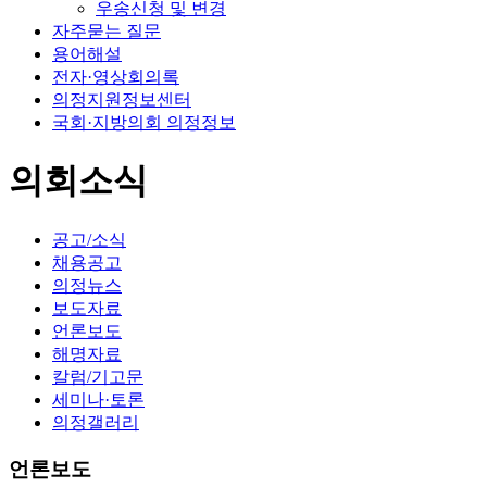
우송신청 및 변경
자주묻는 질문
용어해설
전자·영상회의록
의정지원정보센터
국회·지방의회 의정정보
의회소식
공고/소식
채용공고
의정뉴스
보도자료
언론보도
해명자료
칼럼/기고문
세미나·토론
의정갤러리
언론보도