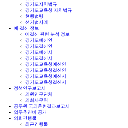
경기도자치법규
경기도교육청 자치법규
현행법령
선거법사례
예·결산 정보
예결산 관련 분석 정보
경기도예산안
경기도결산안
경기도예산서
경기도결산서
경기도교육청예산안
경기도교육청결산안
경기도교육청예산서
경기도교육청결산서
정책연구보고서
의원연구단체
의회사무처
공무원 국외훈련결과보고서
업무추진비 공개
의회간행물
최근간행물