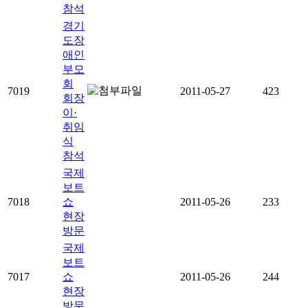
참석
경기
도장
애인
부모
회
7019
2011-05-27
423
회장
이·
취임
식
참석
국제
보트
7018
쇼
2011-05-26
233
현장
방문
국제
보트
7017
쇼
2011-05-26
244
현장
방문