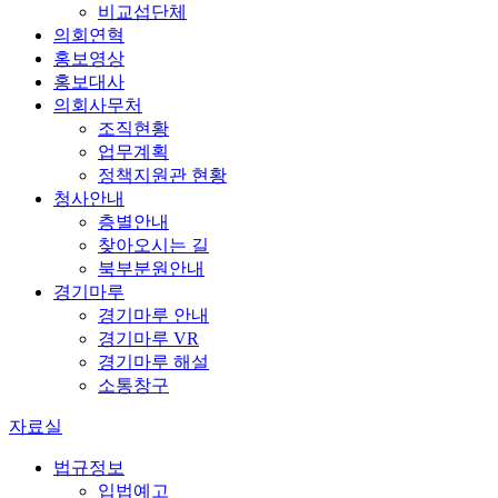
비교섭단체
의회연혁
홍보영상
홍보대사
의회사무처
조직현황
업무계획
정책지원관 현황
청사안내
층별안내
찾아오시는 길
북부분원안내
경기마루
경기마루 안내
경기마루 VR
경기마루 해설
소통창구
자료실
법규정보
입법예고