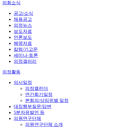
의회소식
공고/소식
채용공고
의정뉴스
보도자료
언론보도
해명자료
칼럼/기고문
세미나·토론
의정갤러리
의정활동
의사일정
의정캘린더
연간회기일정
본회의/상임위별 일정
대집행부질문/답변
5분자유발언 등
의원연구단체
의원연구단체 소개