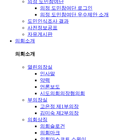
의정 도민참여단
의정 도민참여단 로그인
의정 도민참여단 우수제안 소개
도민인식조사 결과
사전정보공표
자유게시판
의회소개
의회소개
열린의장실
인사말
약력
언론보도
시도의회의장협의회
부의장실
고은정 제1부의장
김미숙 제2부의장
의회상징
의회슬로건
의회마크
의회마스코트 소원이