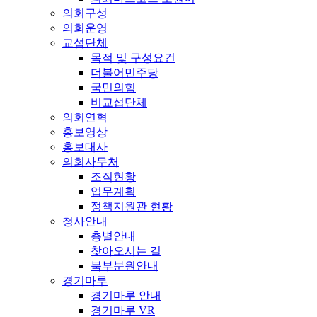
의회구성
의회운영
교섭단체
목적 및 구성요건
더불어민주당
국민의힘
비교섭단체
의회연혁
홍보영상
홍보대사
의회사무처
조직현황
업무계획
정책지원관 현황
청사안내
층별안내
찾아오시는 길
북부분원안내
경기마루
경기마루 안내
경기마루 VR