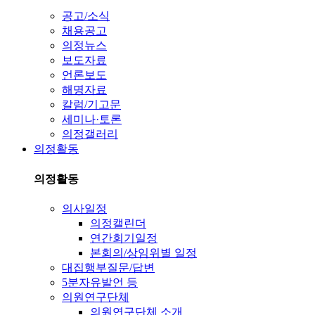
공고/소식
채용공고
의정뉴스
보도자료
언론보도
해명자료
칼럼/기고문
세미나·토론
의정갤러리
의정활동
의정활동
의사일정
의정캘린더
연간회기일정
본회의/상임위별 일정
대집행부질문/답변
5분자유발언 등
의원연구단체
의원연구단체 소개