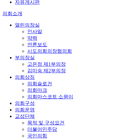
자유게시판
의회소개
열린의장실
인사말
약력
언론보도
시도의회의장협의회
부의장실
고은정 제1부의장
김미숙 제2부의장
의회상징
의회슬로건
의회마크
의회마스코트 소원이
의회구성
의회운영
교섭단체
목적 및 구성요건
더불어민주당
국민의힘