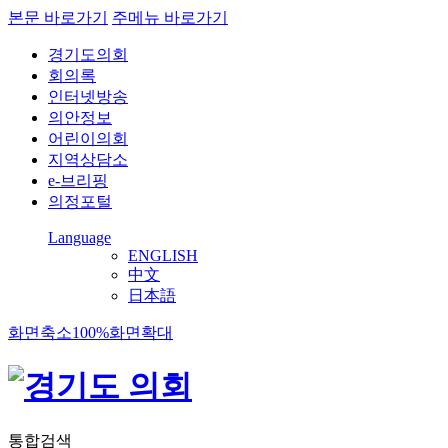
본문 바로가기
주메뉴 바로가기
경기도의회
회의록
인터넷방송
의안정보
어린이의회
지역상담소
e-브리핑
의정포털
Language
ENGLISH
中文
日本語
화면축소
100%
화면확대
통합검색