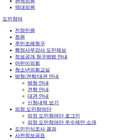
현역의원
역대의원
도민참여
진정민원
청원
주민조례청구
행정사무감사 도민제보
정보공개 청구방법 안내
어린이의회
청소년의회교실
방청/견학/대관 안내
방청 안내
견학 안내
대관 안내
신청내역 보기
의정 도민참여단
의정 도민참여단 로그인
의정 도민참여단 우수제안 소개
도민인식조사 결과
사전정보공표