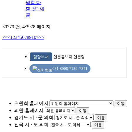
역할 다
할 것”
새
글
39779 건,
4/3978 페이지
<<
<
1
2
3
4
5
6
7
8
9
10
>
>>
담당부서
언론홍보과 언론팀
031-8008-7139, 7841
위원회 홈페이지
이동
의원 홈페이지
이동
경기도 시 · 군 의회
이동
전국 시 · 도 의회
이동