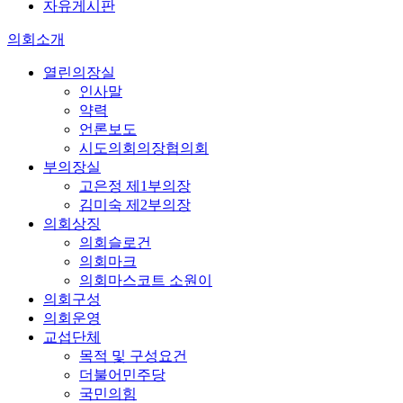
자유게시판
의회소개
열린의장실
인사말
약력
언론보도
시도의회의장협의회
부의장실
고은정 제1부의장
김미숙 제2부의장
의회상징
의회슬로건
의회마크
의회마스코트 소원이
의회구성
의회운영
교섭단체
목적 및 구성요건
더불어민주당
국민의힘