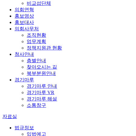
비교섭단체
의회연혁
홍보영상
홍보대사
의회사무처
조직현황
업무계획
정책지원관 현황
청사안내
층별안내
찾아오시는 길
북부분원안내
경기마루
경기마루 안내
경기마루 VR
경기마루 해설
소통창구
자료실
법규정보
입법예고