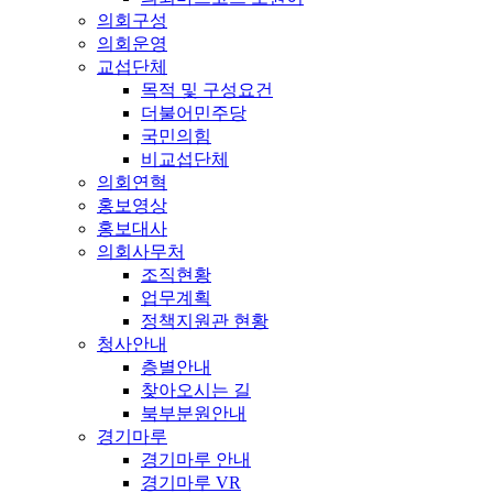
의회구성
의회운영
교섭단체
목적 및 구성요건
더불어민주당
국민의힘
비교섭단체
의회연혁
홍보영상
홍보대사
의회사무처
조직현황
업무계획
정책지원관 현황
청사안내
층별안내
찾아오시는 길
북부분원안내
경기마루
경기마루 안내
경기마루 VR