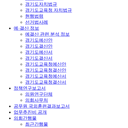
경기도자치법규
경기도교육청 자치법규
현행법령
선거법사례
예·결산 정보
예결산 관련 분석 정보
경기도예산안
경기도결산안
경기도예산서
경기도결산서
경기도교육청예산안
경기도교육청결산안
경기도교육청예산서
경기도교육청결산서
정책연구보고서
의원연구단체
의회사무처
공무원 국외훈련결과보고서
업무추진비 공개
의회간행물
최근간행물