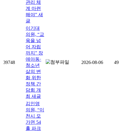
관리 체
계 마련
해야”
새
글
이기대
의원, “교
육을 넘
어 자립
까지” 장
애아동·
39748
2026-08-06
49
청소년
삶의 변
화 위한
정책 간
담회 개
최
새글
김인영
의원, “이
천시 모
가면 54
홀 파크