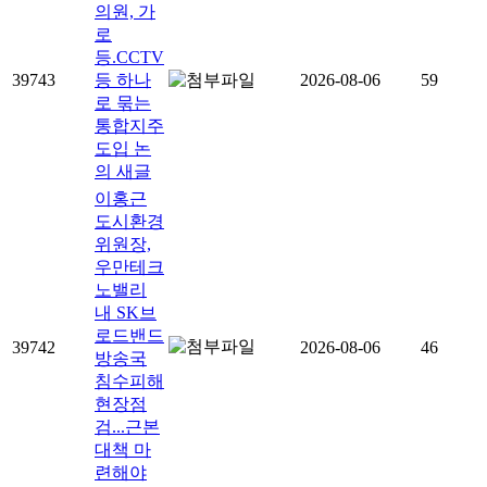
의원, 가
로
등.CCTV
39743
등 하나
2026-08-06
59
로 묶는
통합지주
도입 논
의
새글
이홍근
도시환경
위원장,
우만테크
노밸리
내 SK브
로드밴드
39742
2026-08-06
46
방송국
침수피해
현장점
검...근본
대책 마
련해야