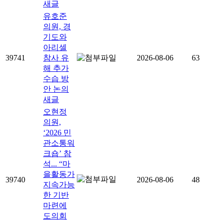
새글
유호준
의원, 경
기도와
아리셀
39741
참사 유
2026-08-06
63
해 추가
수습 방
안 논의
새글
오현정
의원,
‘2026 민
관소통워
크숍’ 참
석... “마
을활동가
39740
2026-08-06
48
지속가능
한 기반
마련에
도의회