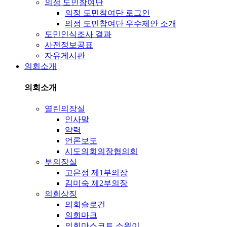
의정 도민참여단
의정 도민참여단 로그인
의정 도민참여단 우수제안 소개
도민인식조사 결과
사전정보공표
자유게시판
의회소개
의회소개
열린의장실
인사말
약력
언론보도
시도의회의장협의회
부의장실
고은정 제1부의장
김미숙 제2부의장
의회상징
의회슬로건
의회마크
의회마스코트 소원이