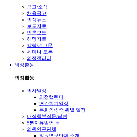
공고/소식
채용공고
의정뉴스
보도자료
언론보도
해명자료
칼럼/기고문
세미나·토론
의정갤러리
의정활동
의정활동
의사일정
의정캘린더
연간회기일정
본회의/상임위별 일정
대집행부질문/답변
5분자유발언 등
의원연구단체
의원연구단체 소개