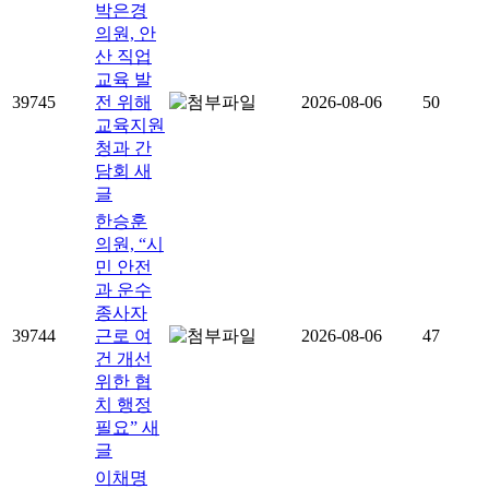
박은경
의원, 안
산 직업
교육 발
39745
전 위해
2026-08-06
50
교육지원
청과 간
담회
새
글
한승훈
의원, “시
민 안전
과 운수
종사자
39744
근로 여
2026-08-06
47
건 개선
위한 협
치 행정
필요”
새
글
이채명