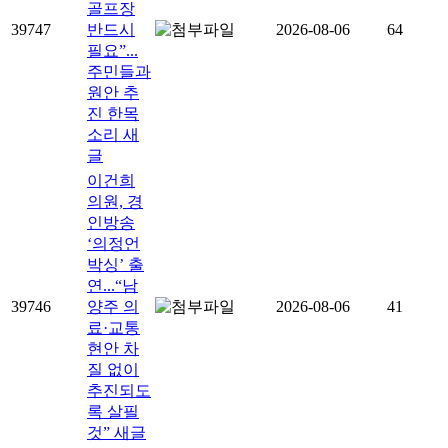
골프장
39747
반드시
2026-08-06
64
필요”...
주민들과
원안 추
진 한목
소리
새
글
이건희
의원, 경
인방송
‘의정언
박싱’ 출
연...“남
39746
양주 의
2026-08-06
41
료·교통
현안 차
질 없이
추진되도
록 살필
것”
새글