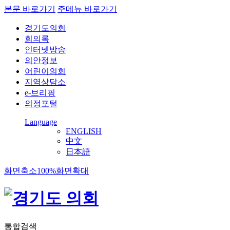
본문 바로가기
주메뉴 바로가기
경기도의회
회의록
인터넷방송
의안정보
어린이의회
지역상담소
e-브리핑
의정포털
Language
ENGLISH
中文
日本語
화면축소
100%
화면확대
통합검색