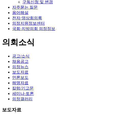
구독신청 및 변경
자주묻는 질문
용어해설
전자·영상회의록
의정지원정보센터
국회·지방의회 의정정보
의회소식
공고/소식
채용공고
의정뉴스
보도자료
언론보도
해명자료
칼럼/기고문
세미나·토론
의정갤러리
보도자료