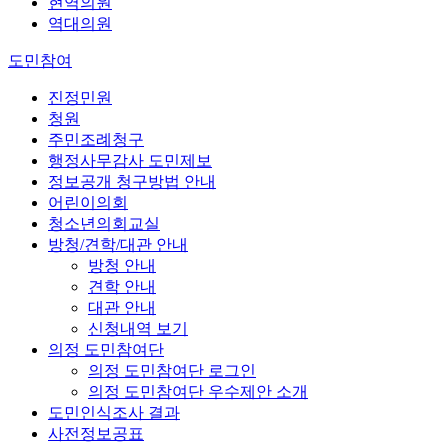
현역의원
역대의원
도민참여
진정민원
청원
주민조례청구
행정사무감사 도민제보
정보공개 청구방법 안내
어린이의회
청소년의회교실
방청/견학/대관 안내
방청 안내
견학 안내
대관 안내
신청내역 보기
의정 도민참여단
의정 도민참여단 로그인
의정 도민참여단 우수제안 소개
도민인식조사 결과
사전정보공표