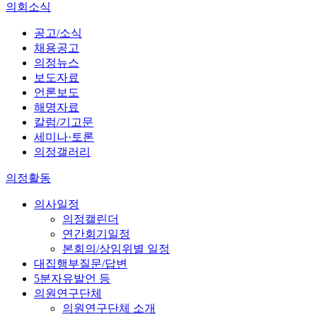
의회소식
공고/소식
채용공고
의정뉴스
보도자료
언론보도
해명자료
칼럼/기고문
세미나·토론
의정갤러리
의정활동
의사일정
의정캘린더
연간회기일정
본회의/상임위별 일정
대집행부질문/답변
5분자유발언 등
의원연구단체
의원연구단체 소개