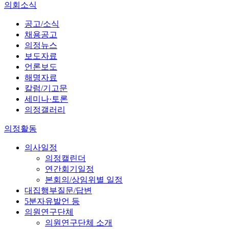
의회소식
공고/소식
채용공고
의정뉴스
보도자료
언론보도
해명자료
칼럼/기고문
세미나·토론
의정갤러리
의정활동
의사일정
의정캘린더
연간회기일정
본회의/상임위별 일정
대집행부질문/답변
5분자유발언 등
의원연구단체
의원연구단체 소개