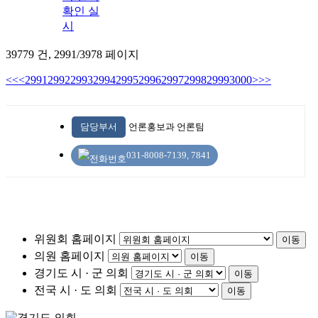
확인 실
시
39779 건,
2991/3978 페이지
<<
<
2991
2992
2993
2994
2995
2996
2997
2998
2999
3000
>
>>
담당부서
언론홍보과 언론팀
031-8008-7139, 7841
위원회 홈페이지
이동
의원 홈페이지
이동
경기도 시 · 군 의회
이동
전국 시 · 도 의회
이동