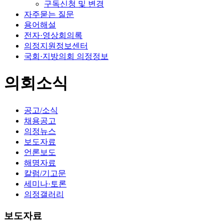
구독신청 및 변경
자주묻는 질문
용어해설
전자·영상회의록
의정지원정보센터
국회·지방의회 의정정보
의회소식
공고/소식
채용공고
의정뉴스
보도자료
언론보도
해명자료
칼럼/기고문
세미나·토론
의정갤러리
보도자료