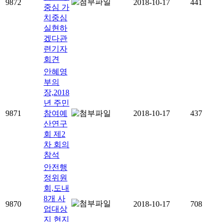
9872
2018-10-17
441
중심 가
치중심
실현하
겠다관
련기자
회견
안혜영
부의
장,2018
년 주민
9871
참여예
2018-10-17
437
산연구
회 제2
차 회의
참석
안전행
정위원
회,도내
8개 사
9870
2018-10-17
708
업대상
지 현지