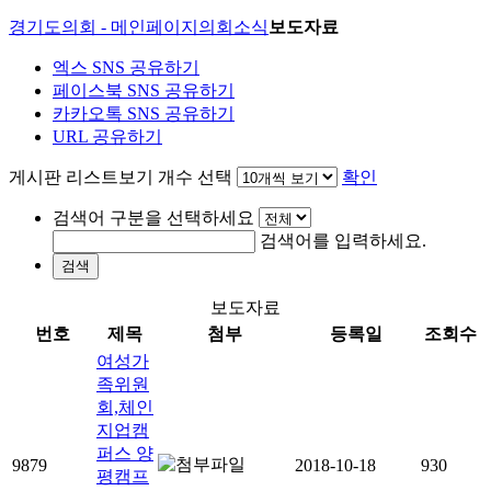
경기도의회 - 메인페이지
의회소식
보도자료
엑스 SNS 공유하기
페이스북 SNS 공유하기
카카오톡 SNS 공유하기
URL 공유하기
게시판 리스트보기 개수 선택
확인
검색어 구분을 선택하세요
검색어를 입력하세요.
검색
보도자료
번호
제목
첨부
등록일
조회수
여성가
족위원
회,체인
지업캠
퍼스 양
9879
2018-10-18
930
평캠프