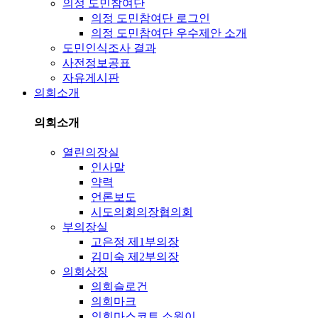
의정 도민참여단
의정 도민참여단 로그인
의정 도민참여단 우수제안 소개
도민인식조사 결과
사전정보공표
자유게시판
의회소개
의회소개
열린의장실
인사말
약력
언론보도
시도의회의장협의회
부의장실
고은정 제1부의장
김미숙 제2부의장
의회상징
의회슬로건
의회마크
의회마스코트 소원이