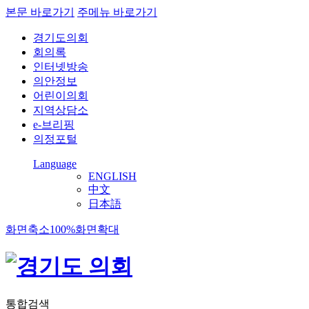
본문 바로가기
주메뉴 바로가기
경기도의회
회의록
인터넷방송
의안정보
어린이의회
지역상담소
e-브리핑
의정포털
Language
ENGLISH
中文
日本語
화면축소
100%
화면확대
통합검색