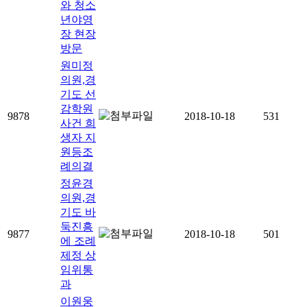
와 청소
년야영
장 현장
방문
원미정
의원,경
기도 선
감학원
9878
2018-10-18
531
사건 희
생자 지
원등조
례의결
정윤경
의원,경
기도 바
둑진흥
9877
2018-10-18
501
에 조례
제정 상
임위통
과
이원웅