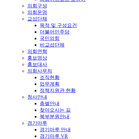
의회구성
의회운영
교섭단체
목적 및 구성요건
더불어민주당
국민의힘
비교섭단체
의회연혁
홍보영상
홍보대사
의회사무처
조직현황
업무계획
정책지원관 현황
청사안내
층별안내
찾아오시는 길
북부분원안내
경기마루
경기마루 안내
경기마루 VR