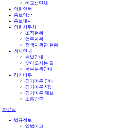
비교섭단체
의회연혁
홍보영상
홍보대사
의회사무처
조직현황
업무계획
정책지원관 현황
청사안내
층별안내
찾아오시는 길
북부분원안내
경기마루
경기마루 안내
경기마루 VR
경기마루 해설
소통창구
자료실
법규정보
입법예고