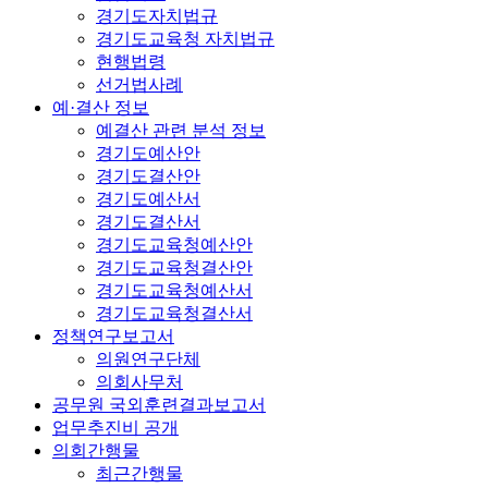
경기도자치법규
경기도교육청 자치법규
현행법령
선거법사례
예·결산 정보
예결산 관련 분석 정보
경기도예산안
경기도결산안
경기도예산서
경기도결산서
경기도교육청예산안
경기도교육청결산안
경기도교육청예산서
경기도교육청결산서
정책연구보고서
의원연구단체
의회사무처
공무원 국외훈련결과보고서
업무추진비 공개
의회간행물
최근간행물