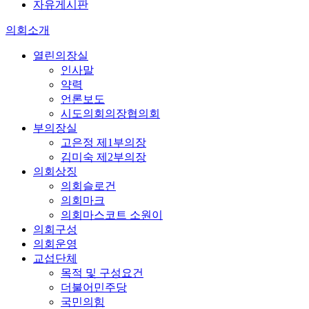
자유게시판
의회소개
열린의장실
인사말
약력
언론보도
시도의회의장협의회
부의장실
고은정 제1부의장
김미숙 제2부의장
의회상징
의회슬로건
의회마크
의회마스코트 소원이
의회구성
의회운영
교섭단체
목적 및 구성요건
더불어민주당
국민의힘