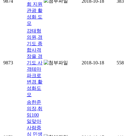
9874
2018-10-18
383
회 지원
관광 활
성화 도
모
강태형
의원,경
기도 종
합사격
장을 경
9873
기도 사
2018-10-18
558
격테마
파크로
변경 활
성화도
모
송한준
의장,취
임100
일맞아
사람중
심 민생