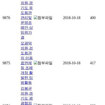
의원,경
기도 유
도회관
9876
관리및
2018-10-18
400
운영조
례안 상
임위가
결
오광덕
의원,검
도회관
의 이용
9875
료면제
2018-10-18
417
등 조례
개정 활
발한 입
법활동
김봉균
의원,경
기도 광
광협의