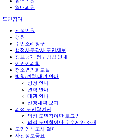
현역의원
역대의원
도민참여
진정민원
청원
주민조례청구
행정사무감사 도민제보
정보공개 청구방법 안내
어린이의회
청소년의회교실
방청/견학/대관 안내
방청 안내
견학 안내
대관 안내
신청내역 보기
의정 도민참여단
의정 도민참여단 로그인
의정 도민참여단 우수제안 소개
도민인식조사 결과
사전정보공표