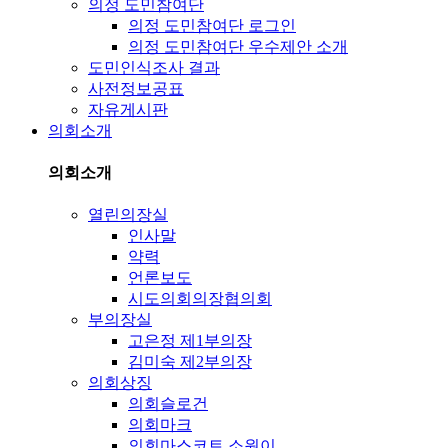
의정 도민참여단
의정 도민참여단 로그인
의정 도민참여단 우수제안 소개
도민인식조사 결과
사전정보공표
자유게시판
의회소개
의회소개
열린의장실
인사말
약력
언론보도
시도의회의장협의회
부의장실
고은정 제1부의장
김미숙 제2부의장
의회상징
의회슬로건
의회마크
의회마스코트 소원이