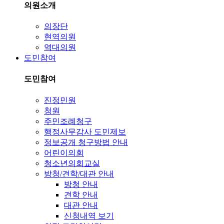
의원소개
의장단
현역의원
역대의원
도민참여
도민참여
진정민원
청원
주민조례청구
행정사무감사 도민제보
정보공개 청구방법 안내
어린이의회
청소년의회교실
방청/견학/대관 안내
방청 안내
견학 안내
대관 안내
신청내역 보기