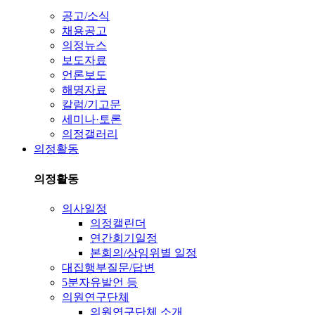
공고/소식
채용공고
의정뉴스
보도자료
언론보도
해명자료
칼럼/기고문
세미나·토론
의정갤러리
의정활동
의정활동
의사일정
의정캘린더
연간회기일정
본회의/상임위별 일정
대집행부질문/답변
5분자유발언 등
의원연구단체
의원연구단체 소개