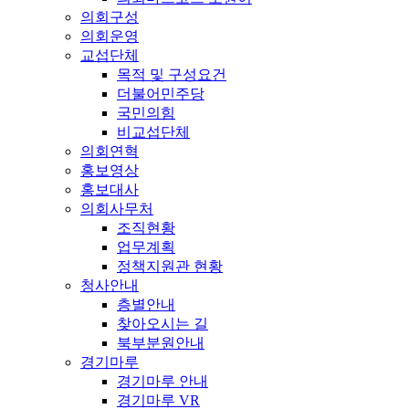
의회구성
의회운영
교섭단체
목적 및 구성요건
더불어민주당
국민의힘
비교섭단체
의회연혁
홍보영상
홍보대사
의회사무처
조직현황
업무계획
정책지원관 현황
청사안내
층별안내
찾아오시는 길
북부분원안내
경기마루
경기마루 안내
경기마루 VR