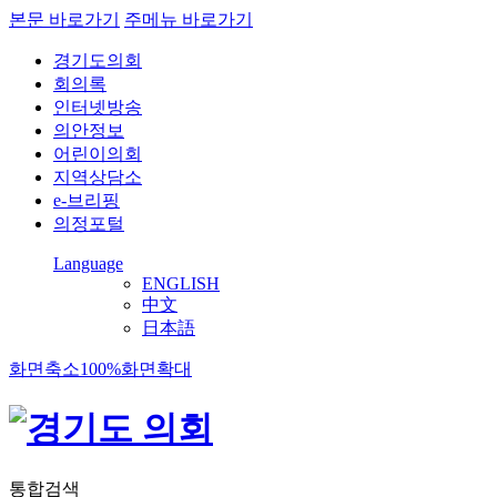
본문 바로가기
주메뉴 바로가기
경기도의회
회의록
인터넷방송
의안정보
어린이의회
지역상담소
e-브리핑
의정포털
Language
ENGLISH
中文
日本語
화면축소
100%
화면확대
통합검색