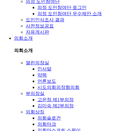
의정 도민참여단
의정 도민참여단 로그인
의정 도민참여단 우수제안 소개
도민인식조사 결과
사전정보공표
자유게시판
의회소개
의회소개
열린의장실
인사말
약력
언론보도
시도의회의장협의회
부의장실
고은정 제1부의장
김미숙 제2부의장
의회상징
의회슬로건
의회마크
의회마스코트 소원이