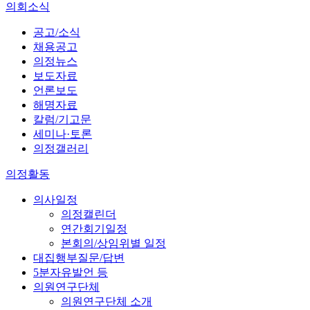
의회소식
공고/소식
채용공고
의정뉴스
보도자료
언론보도
해명자료
칼럼/기고문
세미나·토론
의정갤러리
의정활동
의사일정
의정캘린더
연간회기일정
본회의/상임위별 일정
대집행부질문/답변
5분자유발언 등
의원연구단체
의원연구단체 소개