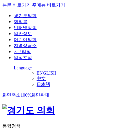
본문 바로가기
주메뉴 바로가기
경기도의회
회의록
인터넷방송
의안정보
어린이의회
지역상담소
e-브리핑
의정포털
Language
ENGLISH
中文
日本語
화면축소
100%
화면확대
통합검색