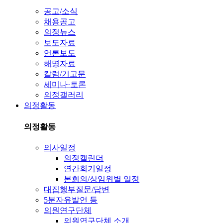
공고/소식
채용공고
의정뉴스
보도자료
언론보도
해명자료
칼럼/기고문
세미나·토론
의정갤러리
의정활동
의정활동
의사일정
의정캘린더
연간회기일정
본회의/상임위별 일정
대집행부질문/답변
5분자유발언 등
의원연구단체
의원연구단체 소개