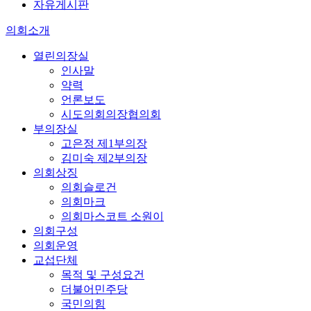
자유게시판
의회소개
열린의장실
인사말
약력
언론보도
시도의회의장협의회
부의장실
고은정 제1부의장
김미숙 제2부의장
의회상징
의회슬로건
의회마크
의회마스코트 소원이
의회구성
의회운영
교섭단체
목적 및 구성요건
더불어민주당
국민의힘