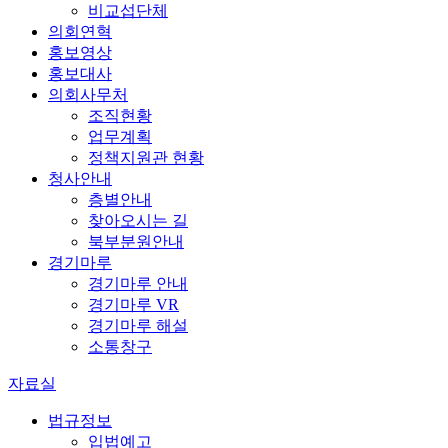
비교섭단체
의회연혁
홍보영상
홍보대사
의회사무처
조직현황
업무계획
정책지원관 현황
청사안내
층별안내
찾아오시는 길
북부분원안내
경기마루
경기마루 안내
경기마루 VR
경기마루 해설
소통창구
자료실
법규정보
입법예고