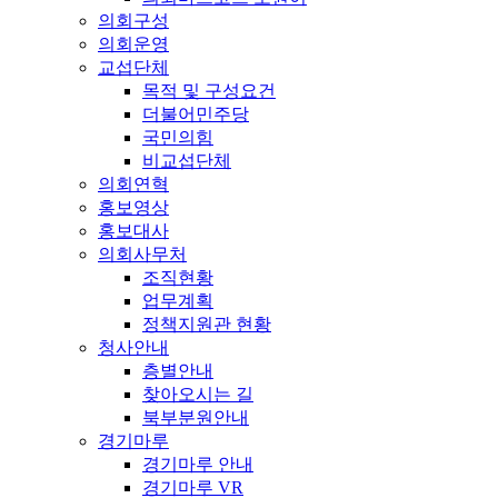
의회구성
의회운영
교섭단체
목적 및 구성요건
더불어민주당
국민의힘
비교섭단체
의회연혁
홍보영상
홍보대사
의회사무처
조직현황
업무계획
정책지원관 현황
청사안내
층별안내
찾아오시는 길
북부분원안내
경기마루
경기마루 안내
경기마루 VR