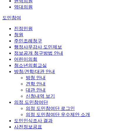
현역의원
역대의원
도민참여
진정민원
청원
주민조례청구
행정사무감사 도민제보
정보공개 청구방법 안내
어린이의회
청소년의회교실
방청/견학/대관 안내
방청 안내
견학 안내
대관 안내
신청내역 보기
의정 도민참여단
의정 도민참여단 로그인
의정 도민참여단 우수제안 소개
도민인식조사 결과
사전정보공표