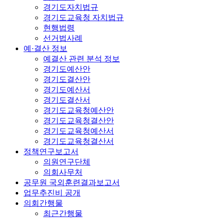
경기도자치법규
경기도교육청 자치법규
현행법령
선거법사례
예·결산 정보
예결산 관련 분석 정보
경기도예산안
경기도결산안
경기도예산서
경기도결산서
경기도교육청예산안
경기도교육청결산안
경기도교육청예산서
경기도교육청결산서
정책연구보고서
의원연구단체
의회사무처
공무원 국외훈련결과보고서
업무추진비 공개
의회간행물
최근간행물