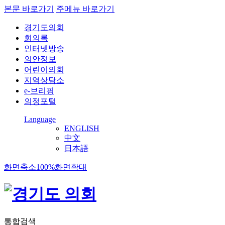
본문 바로가기
주메뉴 바로가기
경기도의회
회의록
인터넷방송
의안정보
어린이의회
지역상담소
e-브리핑
의정포털
Language
ENGLISH
中文
日本語
화면축소
100%
화면확대
통합검색