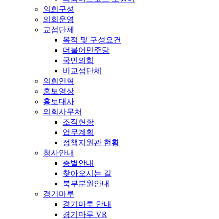
의회구성
의회운영
교섭단체
목적 및 구성요건
더불어민주당
국민의힘
비교섭단체
의회연혁
홍보영상
홍보대사
의회사무처
조직현황
업무계획
정책지원관 현황
청사안내
층별안내
찾아오시는 길
북부분원안내
경기마루
경기마루 안내
경기마루 VR