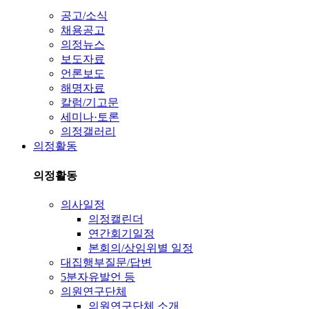
공고/소식
채용공고
의정뉴스
보도자료
언론보도
해명자료
칼럼/기고문
세미나·토론
의정갤러리
의정활동
의정활동
의사일정
의정캘린더
연간회기일정
본회의/상임위별 일정
대집행부질문/답변
5분자유발언 등
의원연구단체
의원연구단체 소개