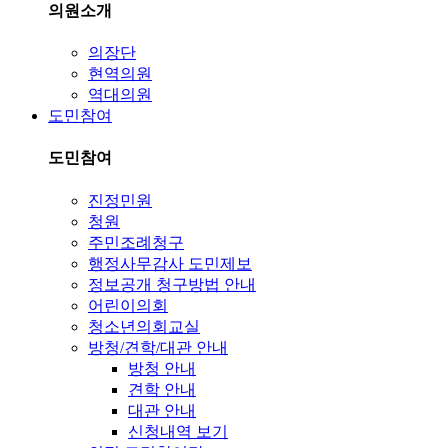
의원소개
의장단
현역의원
역대의원
도민참여
도민참여
진정민원
청원
주민조례청구
행정사무감사 도민제보
정보공개 청구방법 안내
어린이의회
청소년의회교실
방청/견학/대관 안내
방청 안내
견학 안내
대관 안내
신청내역 보기