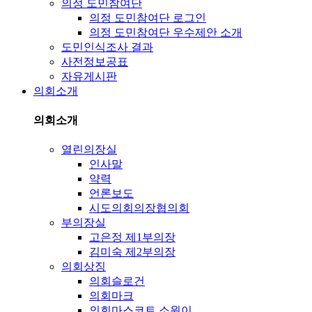
의정 도민참여단
의정 도민참여단 로그인
의정 도민참여단 우수제안 소개
도민인식조사 결과
사전정보공표
자유게시판
의회소개
의회소개
열린의장실
인사말
약력
언론보도
시도의회의장협의회
부의장실
고은정 제1부의장
김미숙 제2부의장
의회상징
의회슬로건
의회마크
의회마스코트 소원이