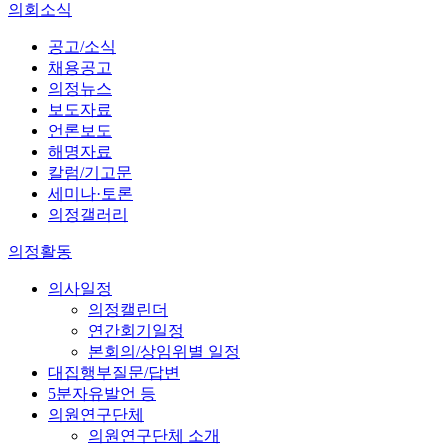
의회소식
공고/소식
채용공고
의정뉴스
보도자료
언론보도
해명자료
칼럼/기고문
세미나·토론
의정갤러리
의정활동
의사일정
의정캘린더
연간회기일정
본회의/상임위별 일정
대집행부질문/답변
5분자유발언 등
의원연구단체
의원연구단체 소개