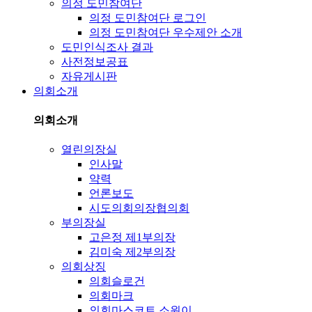
의정 도민참여단
의정 도민참여단 로그인
의정 도민참여단 우수제안 소개
도민인식조사 결과
사전정보공표
자유게시판
의회소개
의회소개
열린의장실
인사말
약력
언론보도
시도의회의장협의회
부의장실
고은정 제1부의장
김미숙 제2부의장
의회상징
의회슬로건
의회마크
의회마스코트 소원이