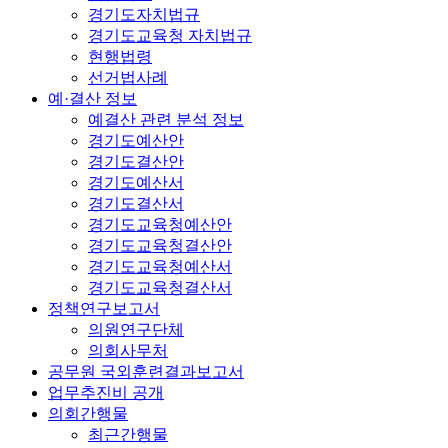
경기도자치법규
경기도교육청 자치법규
현행법령
선거법사례
예·결산 정보
예결산 관련 분석 정보
경기도예산안
경기도결산안
경기도예산서
경기도결산서
경기도교육청예산안
경기도교육청결산안
경기도교육청예산서
경기도교육청결산서
정책연구보고서
의원연구단체
의회사무처
공무원 국외훈련결과보고서
업무추진비 공개
의회간행물
최근간행물