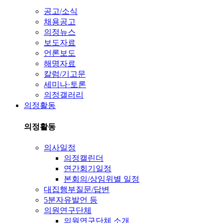
공고/소식
채용공고
의정뉴스
보도자료
언론보도
해명자료
칼럼/기고문
세미나·토론
의정갤러리
의정활동
의정활동
의사일정
의정캘린더
연간회기일정
본회의/상임위별 일정
대집행부질문/답변
5분자유발언 등
의원연구단체
의원연구단체 소개