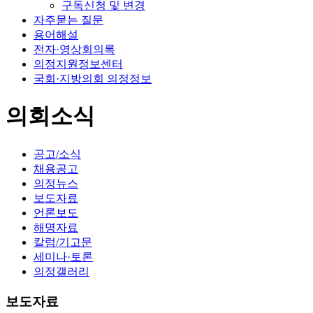
구독신청 및 변경
자주묻는 질문
용어해설
전자·영상회의록
의정지원정보센터
국회·지방의회 의정정보
의회소식
공고/소식
채용공고
의정뉴스
보도자료
언론보도
해명자료
칼럼/기고문
세미나·토론
의정갤러리
보도자료