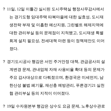
？
11
일
, 12
일 이틀간 실시된 도시주택실 행정사무감사에서
는 경기도형 임대주택 따복마을에 대한 실효성
,
도시재
생전략 부재 및 미흡한 예산지원
,
그린벨트 해제지역에
대한 관리부실 등의 문제점이 지적됐고
,
도시재생 특별
회계 설치 필요성
,
전세대책 마련 등이 정책제안도 이어
졌다
.
？
경기도시공사 행감은 서민 주거안정 대책
,
관급공사의 설
계변경 문제
,
관내업체 자재 사용비율 확대 등의 문제가
주요 감사대상으로 다뤄졌으며
,
환경국은 미세먼지
,
남
한산성 불법 폐기물
,
재선충 예방관리
,
푸른경기
21
실천
협 관리부실 등의 지적이 이어졌다
.
？
19
일 수자원본부 행감은 상수도 요금 문제
,
노후상수관로