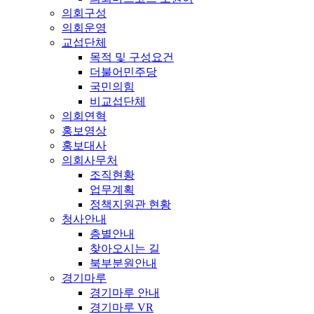
의회구성
의회운영
교섭단체
목적 및 구성요건
더불어민주당
국민의힘
비교섭단체
의회연혁
홍보영상
홍보대사
의회사무처
조직현황
업무계획
정책지원관 현황
청사안내
층별안내
찾아오시는 길
북부분원안내
경기마루
경기마루 안내
경기마루 VR