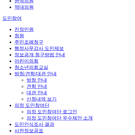
현역의원
역대의원
도민참여
진정민원
청원
주민조례청구
행정사무감사 도민제보
정보공개 청구방법 안내
어린이의회
청소년의회교실
방청/견학/대관 안내
방청 안내
견학 안내
대관 안내
신청내역 보기
의정 도민참여단
의정 도민참여단 로그인
의정 도민참여단 우수제안 소개
도민인식조사 결과
사전정보공표