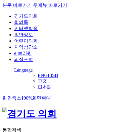
본문 바로가기
주메뉴 바로가기
경기도의회
회의록
인터넷방송
의안정보
어린이의회
지역상담소
e-브리핑
의정포털
Language
ENGLISH
中文
日本語
화면축소
100%
화면확대
통합검색