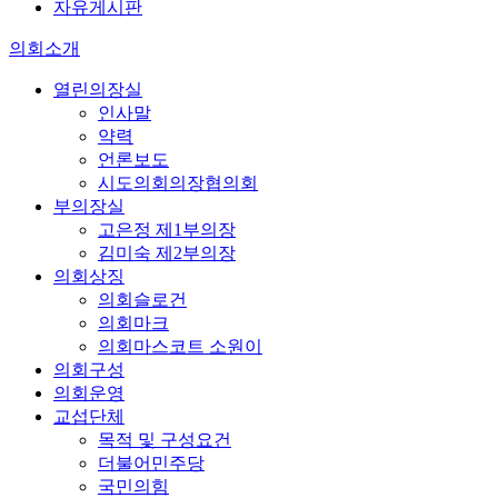
자유게시판
의회소개
열린의장실
인사말
약력
언론보도
시도의회의장협의회
부의장실
고은정 제1부의장
김미숙 제2부의장
의회상징
의회슬로건
의회마크
의회마스코트 소원이
의회구성
의회운영
교섭단체
목적 및 구성요건
더불어민주당
국민의힘