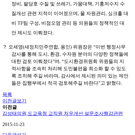
정비
,
팔당호 수질 및 쓰레기
,
가뭄대책
,
기훙저수지 수
질개선 관련 지적이 이어졌으며
,
물 자원관리
,
싱크홀 대
비
TF
팀 구성
,
비점오염 관리 등 의원들의 정책적인 대
안 제시도 이뤄졌다
.
？
오세영
(
새정치민주연합
,
용인
)
위원장은
“
이번 행정사무
감사를 통해 도시
,
환경
,
수자원 분야의 다양한 정책들에
대한 검토 이뤄졌다
”
며
, “
도시환경위원회 위원들의 지
적사항을 조속히 처리해 도민불편을 최소화 할 수 있도
록 조치해 주길 바라며
,
감사에서 제시된 의미 있는 제안
들은 집행부에서 적극 검토해주길 바란다
”
고 밝혔다
.
목록
이전글보기
이전글
김성태의원,도교육청 교직원 처우개선 설문조사행감관련
2015-11-23
다음글보기