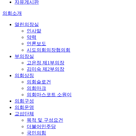
자유게시판
의회소개
열린의장실
인사말
약력
언론보도
시도의회의장협의회
부의장실
고은정 제1부의장
김미숙 제2부의장
의회상징
의회슬로건
의회마크
의회마스코트 소원이
의회구성
의회운영
교섭단체
목적 및 구성요건
더불어민주당
국민의힘