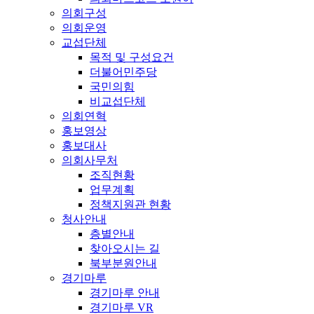
의회구성
의회운영
교섭단체
목적 및 구성요건
더불어민주당
국민의힘
비교섭단체
의회연혁
홍보영상
홍보대사
의회사무처
조직현황
업무계획
정책지원관 현황
청사안내
층별안내
찾아오시는 길
북부분원안내
경기마루
경기마루 안내
경기마루 VR