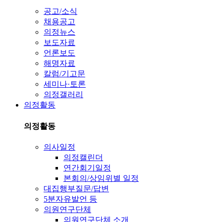
공고/소식
채용공고
의정뉴스
보도자료
언론보도
해명자료
칼럼/기고문
세미나·토론
의정갤러리
의정활동
의정활동
의사일정
의정캘린더
연간회기일정
본회의/상임위별 일정
대집행부질문/답변
5분자유발언 등
의원연구단체
의원연구단체 소개