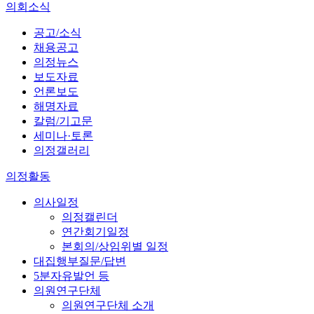
의회소식
공고/소식
채용공고
의정뉴스
보도자료
언론보도
해명자료
칼럼/기고문
세미나·토론
의정갤러리
의정활동
의사일정
의정캘린더
연간회기일정
본회의/상임위별 일정
대집행부질문/답변
5분자유발언 등
의원연구단체
의원연구단체 소개