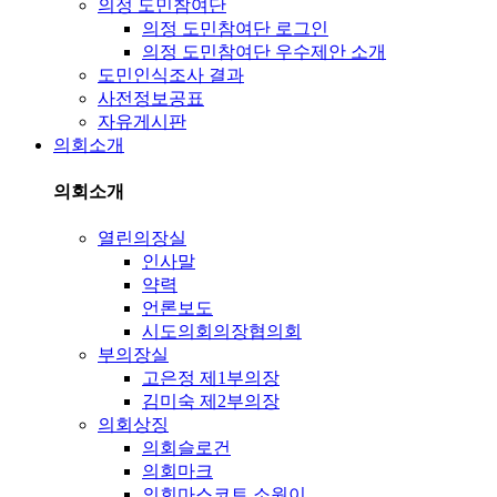
의정 도민참여단
의정 도민참여단 로그인
의정 도민참여단 우수제안 소개
도민인식조사 결과
사전정보공표
자유게시판
의회소개
의회소개
열린의장실
인사말
약력
언론보도
시도의회의장협의회
부의장실
고은정 제1부의장
김미숙 제2부의장
의회상징
의회슬로건
의회마크
의회마스코트 소원이