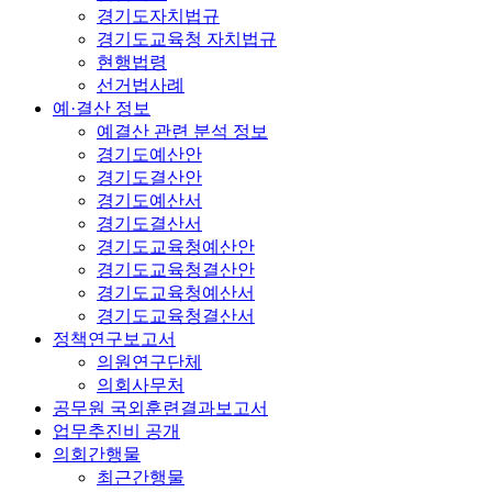
경기도자치법규
경기도교육청 자치법규
현행법령
선거법사례
예·결산 정보
예결산 관련 분석 정보
경기도예산안
경기도결산안
경기도예산서
경기도결산서
경기도교육청예산안
경기도교육청결산안
경기도교육청예산서
경기도교육청결산서
정책연구보고서
의원연구단체
의회사무처
공무원 국외훈련결과보고서
업무추진비 공개
의회간행물
최근간행물