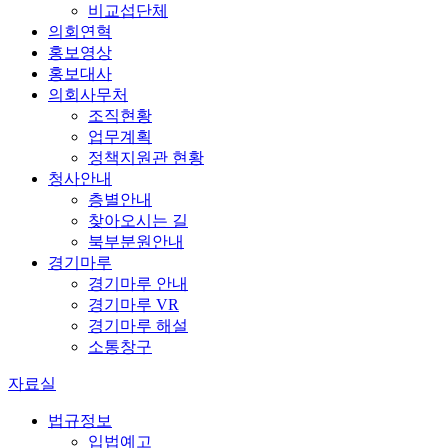
비교섭단체
의회연혁
홍보영상
홍보대사
의회사무처
조직현황
업무계획
정책지원관 현황
청사안내
층별안내
찾아오시는 길
북부분원안내
경기마루
경기마루 안내
경기마루 VR
경기마루 해설
소통창구
자료실
법규정보
입법예고