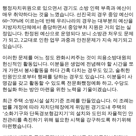
행정자치위원으로 있으면서 경기도 소방 인력 부족과 예산이
매우 취약하다는 것을 느꼈습니다
.
선진국의 경우 중앙 예산이
60~70%
에 이르는데 반해 우리나라의 경우는 대부분의 예산을
지방자치단체에서 충당하면서 중앙부처 지원은 거의 없는 실
정입니다
.
한정된 예산으로 운영되다 보니 소방관 처우도 문제
가 되고
, 2
교대로 인한 업무 과중과 안전문제가 지속 제기되고
있습니다
.
이러한 문제를 어느 정도 완화시켜주는 것이 의용소방대원의
헌신적인 활동입니다
.
이분들은 생업에 전념해야 할 시간을 쪼
개 가면서 봉사활동을 하다 간혹 다치는 경우도 있고
,
술취한
민원인으로부터 행패를 당하는 경우도 있습니다
.
이분들이 사
명감을 갖고 활동할 수 있도록 전문화
쨌
정예화 하고
,
수당도
현실화 하는 방안 마련을 위한 노력을 기울이겠습니다
.
최근 주택 소방시설 설치기준 조례를 만들었습니다
.
이 조례는
법률 개정에 따라 자치단체장에게 위임된 경기도내 주택의
‘
소화기구와 단독경보형감지기
’
의 설치와 도민의 자율적인 안
전관리를 촉진하기 위해 필요한 시책을 강구하도록 하기위해
마련했습니다
.