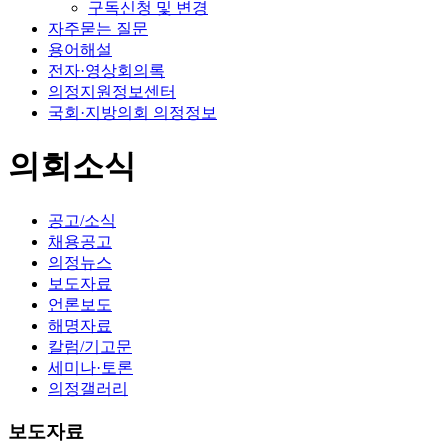
구독신청 및 변경
자주묻는 질문
용어해설
전자·영상회의록
의정지원정보센터
국회·지방의회 의정정보
의회소식
공고/소식
채용공고
의정뉴스
보도자료
언론보도
해명자료
칼럼/기고문
세미나·토론
의정갤러리
보도자료