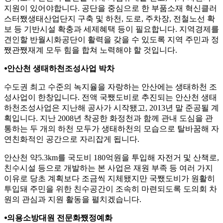
지원이 있어야합니다
.
공단을 중심으로 한 부품소재 혁신클러
스터
쨌
생태산업단지 구축 및 하천
,
도로
,
주차장
,
전철노선 확
보 등 기반시설 확충과 세제혜택 등이 필요합니다
.
지역경제를
견인할 반월시화공단이 활력을 갖을 수 있도록 지역 주민과 정
쨌
관
쨌
재계 모두 힘을 합쳐 노력해야 할 것입니다
.
⦁
안산천 생태하천조성사업 박차
수도권 최고 수준의 녹지율을 자랑하는 안산에는 생태하천 조
성사업이 한창입니다
.
전액 국
쨌
도비로 추진되는 안산천 생태
하천조성사업은 지난해 공사가 시작됐고
, 2013
년 말 준공될 계
획입니다
.
지난
2008
년 착공한 화정천과 함께 관내 도심을 관
통하는 두 개의 하천 모두가 생태하천의 모습으로 탈바꿈해 자
연친화적인 공간으로 자리잡게 됩니다
.
안산천 약
5.3km
를 국도비
180
억원을 투입해 자전거 및 산책로
,
친수시설 등으로 개발하는 본 사업은 재원 부족 등 여러 가지
이유로 당초 계획보다 조금씩 지체됐지만 국
쨌
도비가 원활히
투입돼 주민을 위한 친수공간이 조속히 마련되도록 도의회 차
원의 관심과 지원 활동을 펼치겠습니다
.
⦁
의용소방대원 전문화
쨌
정예화