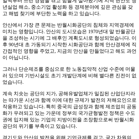
일찍부터 쓰린 경험을 겪고 힘들게 살아왔기에 지역 현안도 청
년실업 해소
,
중소기업 활성화 등 경제분야에 깊은 관심을 갖
고 해법 찾기에 부단한 노력을 하고 있습니다
.
안산에서 가장 큰 문제는 반월시화공단의 침체와 지역경제에
미치는 영향입니다
.
안산의 도시모습은
1970
년대 말 반월공단
을 조성하는 시기에 그 배후인 계획도시로 형성되었습니다
.
이
후
90
년대 초 가동되기 시작한 시화공단과 함께 안산경제에 직
간접적인 영향을 주었고
,
지금의 안산을 만들었다고 해도 과언
이 아닙니다
.
그러나 단순제조를 중심으로 한 노동집약적 산업 수준에 머물
러 있으며 기반시설도 초기 개발단계에 비해 별다른 진전이 없
었습니다
.
계속 치솟는 공단의 지가
,
공해유발업체가 밀집된 산업단지라
는 따가운 시선과 함께 이에 대한 규제가 발전의 저해요인으로
작용하고 있습니다
.
특히 중국의 급성장과 함께 제조업의 공동
화가 우려되고 있는 가운데 정부의 국가균형발전 정책은 수도
권에 입지해 있는 기업의 지방이전을 조장함으로써 반월시화
공단의 위기를 부축이고 있습니다
.
경기도와 안산의 발전을 위해 기업규제를 걷고
,
국가 차원의