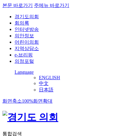
본문 바로가기
주메뉴 바로가기
경기도의회
회의록
인터넷방송
의안정보
어린이의회
지역상담소
e-브리핑
의정포털
Language
ENGLISH
中文
日本語
화면축소
100%
화면확대
통합검색