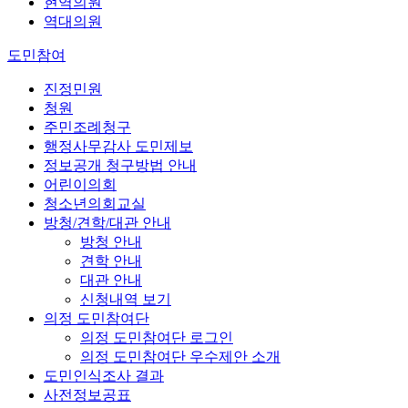
현역의원
역대의원
도민참여
진정민원
청원
주민조례청구
행정사무감사 도민제보
정보공개 청구방법 안내
어린이의회
청소년의회교실
방청/견학/대관 안내
방청 안내
견학 안내
대관 안내
신청내역 보기
의정 도민참여단
의정 도민참여단 로그인
의정 도민참여단 우수제안 소개
도민인식조사 결과
사전정보공표