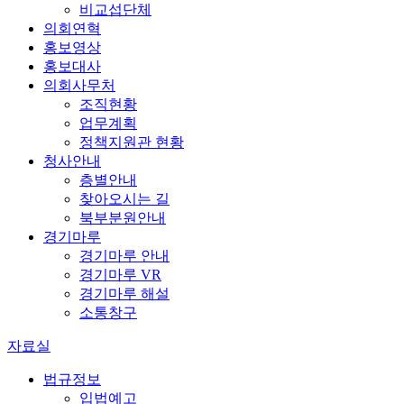
비교섭단체
의회연혁
홍보영상
홍보대사
의회사무처
조직현황
업무계획
정책지원관 현황
청사안내
층별안내
찾아오시는 길
북부분원안내
경기마루
경기마루 안내
경기마루 VR
경기마루 해설
소통창구
자료실
법규정보
입법예고