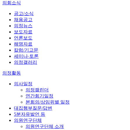
의회소식
공고/소식
채용공고
의정뉴스
보도자료
언론보도
해명자료
칼럼/기고문
세미나·토론
의정갤러리
의정활동
의사일정
의정캘린더
연간회기일정
본회의/상임위별 일정
대집행부질문/답변
5분자유발언 등
의원연구단체
의원연구단체 소개