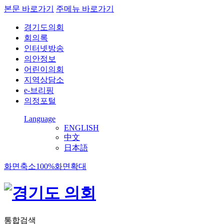
본문 바로가기
주메뉴 바로가기
경기도의회
회의록
인터넷방송
의안정보
어린이의회
지역상담소
e-브리핑
의정포털
Language
ENGLISH
中文
日本語
화면축소
100%
화면확대
통합검색