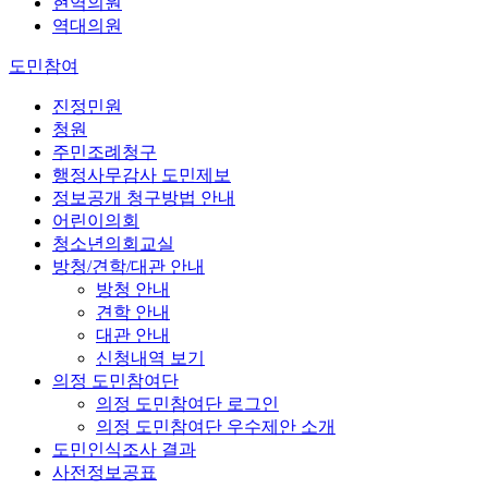
현역의원
역대의원
도민참여
진정민원
청원
주민조례청구
행정사무감사 도민제보
정보공개 청구방법 안내
어린이의회
청소년의회교실
방청/견학/대관 안내
방청 안내
견학 안내
대관 안내
신청내역 보기
의정 도민참여단
의정 도민참여단 로그인
의정 도민참여단 우수제안 소개
도민인식조사 결과
사전정보공표