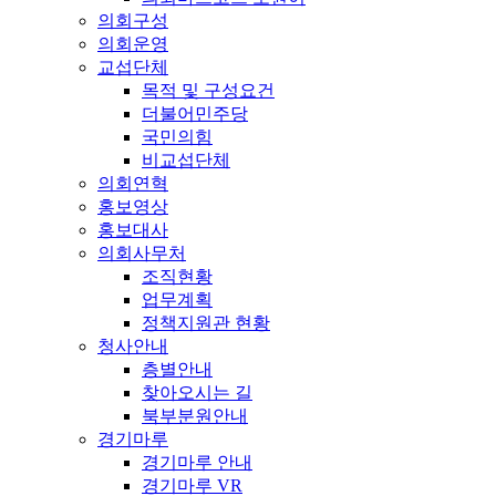
의회구성
의회운영
교섭단체
목적 및 구성요건
더불어민주당
국민의힘
비교섭단체
의회연혁
홍보영상
홍보대사
의회사무처
조직현황
업무계획
정책지원관 현황
청사안내
층별안내
찾아오시는 길
북부분원안내
경기마루
경기마루 안내
경기마루 VR