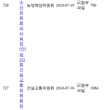
수
728
농정해양위원회
2010-07-19
790
산
위
원
회
의
사
일
정
(안)
제
251
회
건
설
교
통
727
건설교통위원회
2010-07-16
1084
위
원
회
의