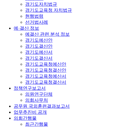
경기도자치법규
경기도교육청 자치법규
현행법령
선거법사례
예·결산 정보
예결산 관련 분석 정보
경기도예산안
경기도결산안
경기도예산서
경기도결산서
경기도교육청예산안
경기도교육청결산안
경기도교육청예산서
경기도교육청결산서
정책연구보고서
의원연구단체
의회사무처
공무원 국외훈련결과보고서
업무추진비 공개
의회간행물
최근간행물