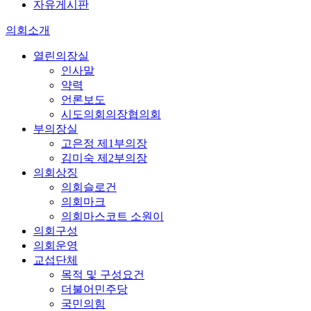
자유게시판
의회소개
열린의장실
인사말
약력
언론보도
시도의회의장협의회
부의장실
고은정 제1부의장
김미숙 제2부의장
의회상징
의회슬로건
의회마크
의회마스코트 소원이
의회구성
의회운영
교섭단체
목적 및 구성요건
더불어민주당
국민의힘