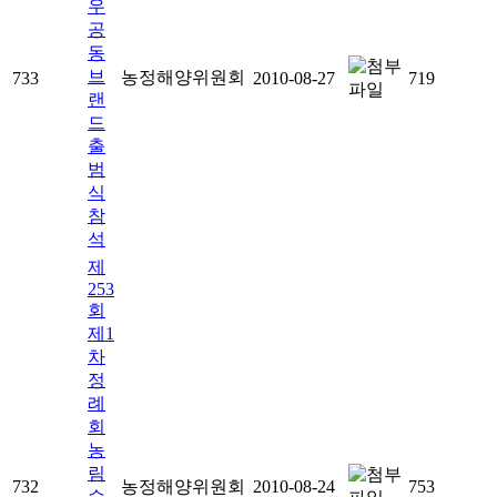
우
공
동
브
농정해양위원회
733
2010-08-27
719
랜
드
출
범
식
참
석
제
253
회
제1
차
정
례
회
농
림
732
농정해양위원회
2010-08-24
753
수