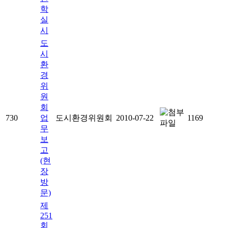
학
실
시
도
시
환
경
위
원
회
730
업
도시환경위원회
2010-07-22
1169
무
보
고
(현
장
방
문)
제
251
회