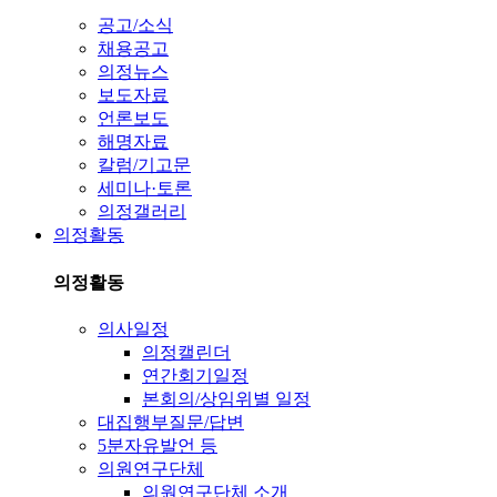
공고/소식
채용공고
의정뉴스
보도자료
언론보도
해명자료
칼럼/기고문
세미나·토론
의정갤러리
의정활동
의정활동
의사일정
의정캘린더
연간회기일정
본회의/상임위별 일정
대집행부질문/답변
5분자유발언 등
의원연구단체
의원연구단체 소개