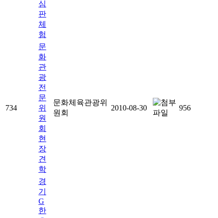
심
판
체
험
문
화
관
광
전
문
문화체육관광위
734
위
2010-08-30
956
원회
원
회
현
장
견
학
경
기
G
한