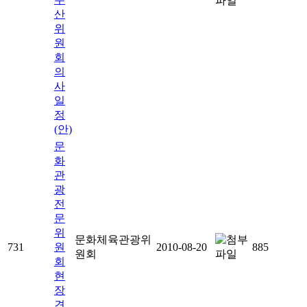
산
위
원
회
의
사
일
정
(안)
문
화
관
광
전
문
위
문화체육관광위
731
원
2010-08-20
885
원회
회
현
장
견