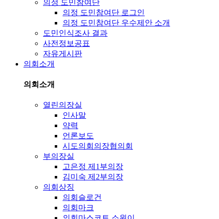
의정 도민참여단
의정 도민참여단 로그인
의정 도민참여단 우수제안 소개
도민인식조사 결과
사전정보공표
자유게시판
의회소개
의회소개
열린의장실
인사말
약력
언론보도
시도의회의장협의회
부의장실
고은정 제1부의장
김미숙 제2부의장
의회상징
의회슬로건
의회마크
의회마스코트 소원이