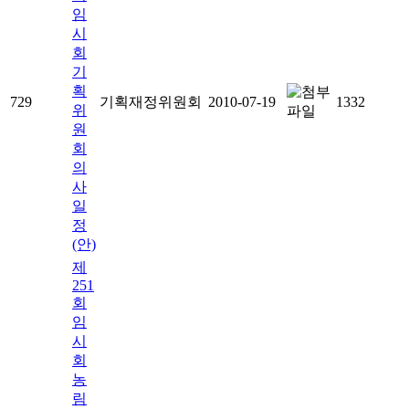
임
시
회
기
획
729
기획재정위원회
2010-07-19
1332
위
원
회
의
사
일
정
(안)
제
251
회
임
시
회
농
림