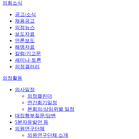
의회소식
공고/소식
채용공고
의정뉴스
보도자료
언론보도
해명자료
칼럼/기고문
세미나·토론
의정갤러리
의정활동
의사일정
의정캘린더
연간회기일정
본회의/상임위별 일정
대집행부질문/답변
5분자유발언 등
의원연구단체
의원연구단체 소개