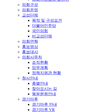
의회구성
의회운영
교섭단체
목적 및 구성요건
더불어민주당
국민의힘
비교섭단체
의회연혁
홍보영상
홍보대사
의회사무처
조직현황
업무계획
정책지원관 현황
청사안내
층별안내
찾아오시는 길
북부분원안내
경기마루
경기마루 안내
경기마루 VR