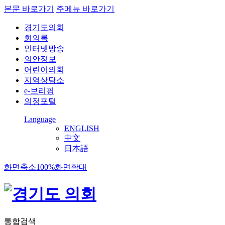
본문 바로가기
주메뉴 바로가기
경기도의회
회의록
인터넷방송
의안정보
어린이의회
지역상담소
e-브리핑
의정포털
Language
ENGLISH
中文
日本語
화면축소
100%
화면확대
통합검색