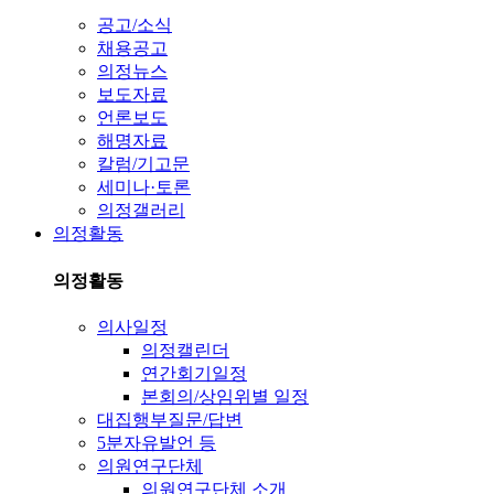
공고/소식
채용공고
의정뉴스
보도자료
언론보도
해명자료
칼럼/기고문
세미나·토론
의정갤러리
의정활동
의정활동
의사일정
의정캘린더
연간회기일정
본회의/상임위별 일정
대집행부질문/답변
5분자유발언 등
의원연구단체
의원연구단체 소개