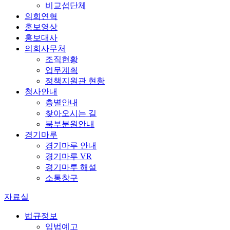
비교섭단체
의회연혁
홍보영상
홍보대사
의회사무처
조직현황
업무계획
정책지원관 현황
청사안내
층별안내
찾아오시는 길
북부분원안내
경기마루
경기마루 안내
경기마루 VR
경기마루 해설
소통창구
자료실
법규정보
입법예고