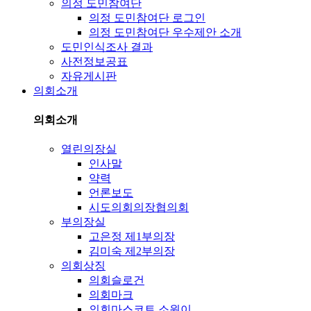
의정 도민참여단
의정 도민참여단 로그인
의정 도민참여단 우수제안 소개
도민인식조사 결과
사전정보공표
자유게시판
의회소개
의회소개
열린의장실
인사말
약력
언론보도
시도의회의장협의회
부의장실
고은정 제1부의장
김미숙 제2부의장
의회상징
의회슬로건
의회마크
의회마스코트 소원이