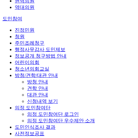
현역의원
역대의원
도민참여
진정민원
청원
주민조례청구
행정사무감사 도민제보
정보공개 청구방법 안내
어린이의회
청소년의회교실
방청/견학/대관 안내
방청 안내
견학 안내
대관 안내
신청내역 보기
의정 도민참여단
의정 도민참여단 로그인
의정 도민참여단 우수제안 소개
도민인식조사 결과
사전정보공표