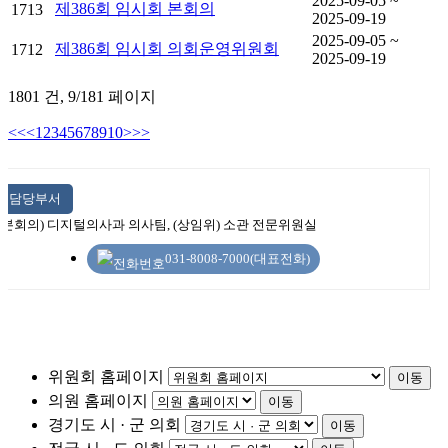
2025-09-05 ~
제386회 임시회 본회의
1713
2025-09-19
2025-09-05 ~
제386회 임시회 의회운영위원회
1712
2025-09-19
1801 건,
9/181 페이지
<<
<
1
2
3
4
5
6
7
8
9
10
>
>>
담당부서
(본회의) 디지털의사과 의사팀, (상임위) 소관 전문위원실
031-8008-7000(대표전화)
위원회 홈페이지
이동
의원 홈페이지
이동
경기도 시 · 군 의회
이동