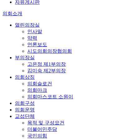
자유게시판
의회소개
열린의장실
인사말
약력
언론보도
시도의회의장협의회
부의장실
고은정 제1부의장
김미숙 제2부의장
의회상징
의회슬로건
의회마크
의회마스코트 소원이
의회구성
의회운영
교섭단체
목적 및 구성요건
더불어민주당
국민의힘