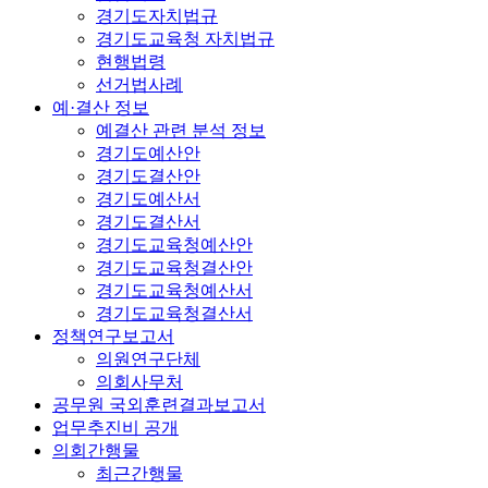
경기도자치법규
경기도교육청 자치법규
현행법령
선거법사례
예·결산 정보
예결산 관련 분석 정보
경기도예산안
경기도결산안
경기도예산서
경기도결산서
경기도교육청예산안
경기도교육청결산안
경기도교육청예산서
경기도교육청결산서
정책연구보고서
의원연구단체
의회사무처
공무원 국외훈련결과보고서
업무추진비 공개
의회간행물
최근간행물