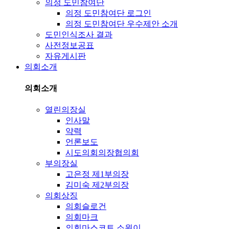
의정 도민참여단
의정 도민참여단 로그인
의정 도민참여단 우수제안 소개
도민인식조사 결과
사전정보공표
자유게시판
의회소개
의회소개
열린의장실
인사말
약력
언론보도
시도의회의장협의회
부의장실
고은정 제1부의장
김미숙 제2부의장
의회상징
의회슬로건
의회마크
의회마스코트 소원이