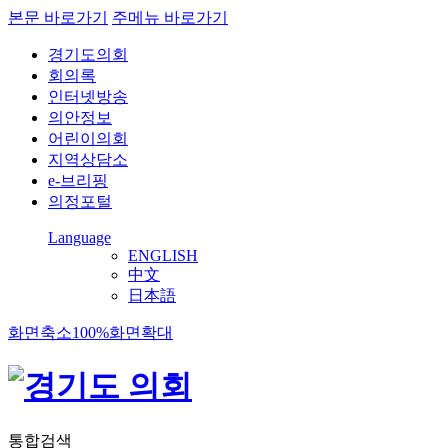
본문 바로가기
주메뉴 바로가기
경기도의회
회의록
인터넷방송
의안정보
어린이의회
지역상담소
e-브리핑
의정포털
Language
ENGLISH
中文
日本語
화면축소
100%
화면확대
통합검색