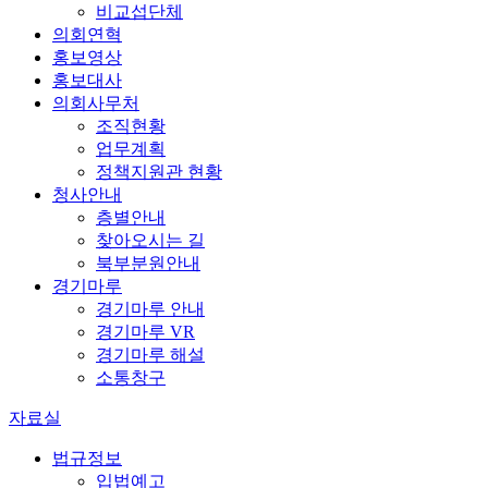
비교섭단체
의회연혁
홍보영상
홍보대사
의회사무처
조직현황
업무계획
정책지원관 현황
청사안내
층별안내
찾아오시는 길
북부분원안내
경기마루
경기마루 안내
경기마루 VR
경기마루 해설
소통창구
자료실
법규정보
입법예고