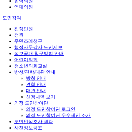
현역의원
역대의원
도민참여
진정민원
청원
주민조례청구
행정사무감사 도민제보
정보공개 청구방법 안내
어린이의회
청소년의회교실
방청/견학/대관 안내
방청 안내
견학 안내
대관 안내
신청내역 보기
의정 도민참여단
의정 도민참여단 로그인
의정 도민참여단 우수제안 소개
도민인식조사 결과
사전정보공표