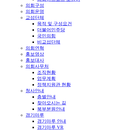
의회구성
의회운영
교섭단체
목적 및 구성요건
더불어민주당
국민의힘
비교섭단체
의회연혁
홍보영상
홍보대사
의회사무처
조직현황
업무계획
정책지원관 현황
청사안내
층별안내
찾아오시는 길
북부분원안내
경기마루
경기마루 안내
경기마루 VR