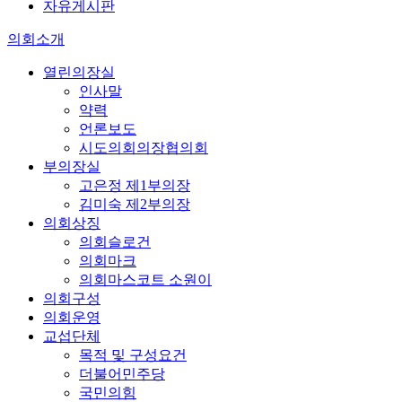
자유게시판
의회소개
열린의장실
인사말
약력
언론보도
시도의회의장협의회
부의장실
고은정 제1부의장
김미숙 제2부의장
의회상징
의회슬로건
의회마크
의회마스코트 소원이
의회구성
의회운영
교섭단체
목적 및 구성요건
더불어민주당
국민의힘