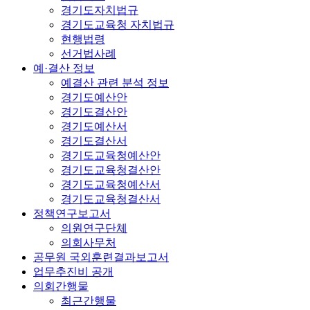
경기도자치법규
경기도교육청 자치법규
현행법령
선거법사례
예·결산 정보
예결산 관련 분석 정보
경기도예산안
경기도결산안
경기도예산서
경기도결산서
경기도교육청예산안
경기도교육청결산안
경기도교육청예산서
경기도교육청결산서
정책연구보고서
의원연구단체
의회사무처
공무원 국외훈련결과보고서
업무추진비 공개
의회간행물
최근간행물