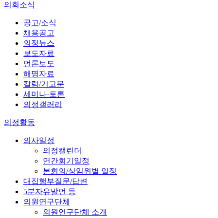
의회소식
공고/소식
채용공고
의정뉴스
보도자료
언론보도
해명자료
칼럼/기고문
세미나·토론
의정갤러리
의정활동
의사일정
의정캘린더
연간회기일정
본회의/상임위별 일정
대집행부질문/답변
5분자유발언 등
의원연구단체
의원연구단체 소개