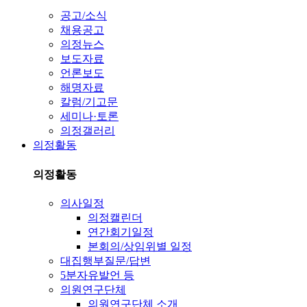
공고/소식
채용공고
의정뉴스
보도자료
언론보도
해명자료
칼럼/기고문
세미나·토론
의정갤러리
의정활동
의정활동
의사일정
의정캘린더
연간회기일정
본회의/상임위별 일정
대집행부질문/답변
5분자유발언 등
의원연구단체
의원연구단체 소개