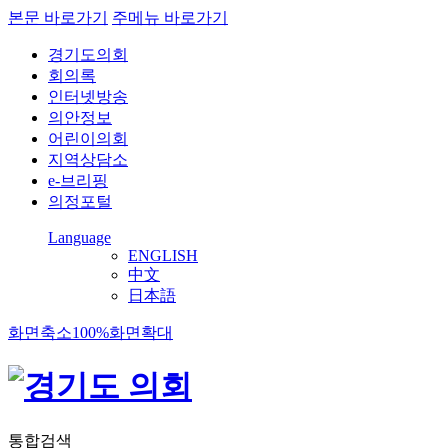
본문 바로가기
주메뉴 바로가기
경기도의회
회의록
인터넷방송
의안정보
어린이의회
지역상담소
e-브리핑
의정포털
Language
ENGLISH
中文
日本語
화면축소
100%
화면확대
통합검색