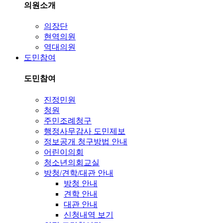
의원소개
의장단
현역의원
역대의원
도민참여
도민참여
진정민원
청원
주민조례청구
행정사무감사 도민제보
정보공개 청구방법 안내
어린이의회
청소년의회교실
방청/견학/대관 안내
방청 안내
견학 안내
대관 안내
신청내역 보기