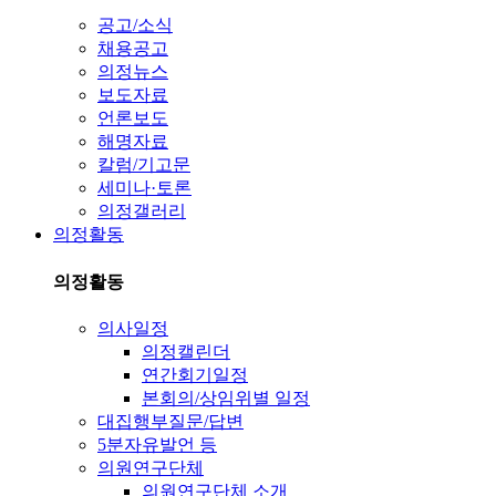
공고/소식
채용공고
의정뉴스
보도자료
언론보도
해명자료
칼럼/기고문
세미나·토론
의정갤러리
의정활동
의정활동
의사일정
의정캘린더
연간회기일정
본회의/상임위별 일정
대집행부질문/답변
5분자유발언 등
의원연구단체
의원연구단체 소개