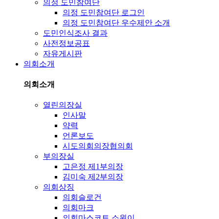
의정 도민참여단
의정 도민참여단 로그인
의정 도민참여단 우수제안 소개
도민인식조사 결과
사전정보공표
자유게시판
의회소개
의회소개
열린의장실
인사말
약력
언론보도
시도의회의장협의회
부의장실
고은정 제1부의장
김미숙 제2부의장
의회상징
의회슬로건
의회마크
의회마스코트 소원이