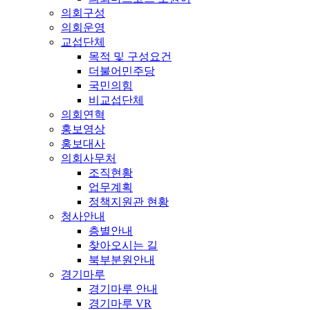
의회구성
의회운영
교섭단체
목적 및 구성요건
더불어민주당
국민의힘
비교섭단체
의회연혁
홍보영상
홍보대사
의회사무처
조직현황
업무계획
정책지원관 현황
청사안내
층별안내
찾아오시는 길
북부분원안내
경기마루
경기마루 안내
경기마루 VR