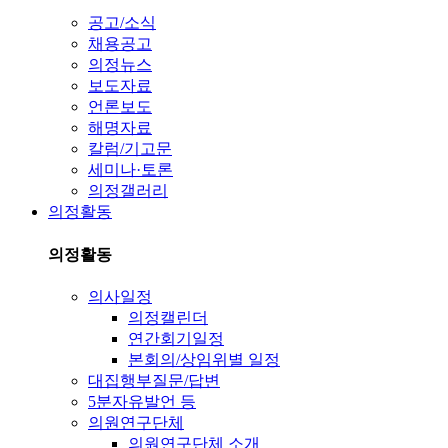
공고/소식
채용공고
의정뉴스
보도자료
언론보도
해명자료
칼럼/기고문
세미나·토론
의정갤러리
의정활동
의정활동
의사일정
의정캘린더
연간회기일정
본회의/상임위별 일정
대집행부질문/답변
5분자유발언 등
의원연구단체
의원연구단체 소개