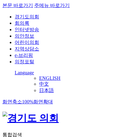
본문 바로가기
주메뉴 바로가기
경기도의회
회의록
인터넷방송
의안정보
어린이의회
지역상담소
e-브리핑
의정포털
Language
ENGLISH
中文
日本語
화면축소
100%
화면확대
통합검색