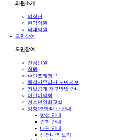
의원소개
의장단
현역의원
역대의원
도민참여
도민참여
진정민원
청원
주민조례청구
행정사무감사 도민제보
정보공개 청구방법 안내
어린이의회
청소년의회교실
방청/견학/대관 안내
방청 안내
견학 안내
대관 안내
신청내역 보기