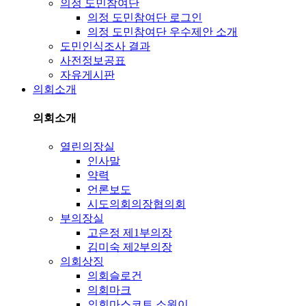
의정 도민참여단
의정 도민참여단 로그인
의정 도민참여단 우수제안 소개
도민인식조사 결과
사전정보공표
자유게시판
의회소개
의회소개
열린의장실
인사말
약력
언론보도
시도의회의장협의회
부의장실
고은정 제1부의장
김미숙 제2부의장
의회상징
의회슬로건
의회마크
의회마스코트 소원이