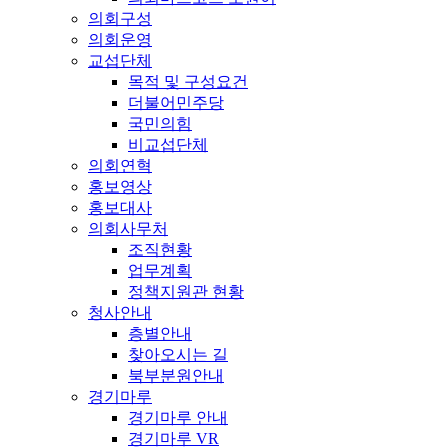
의회구성
의회운영
교섭단체
목적 및 구성요건
더불어민주당
국민의힘
비교섭단체
의회연혁
홍보영상
홍보대사
의회사무처
조직현황
업무계획
정책지원관 현황
청사안내
층별안내
찾아오시는 길
북부분원안내
경기마루
경기마루 안내
경기마루 VR