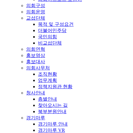
의회구성
의회운영
교섭단체
목적 및 구성요건
더불어민주당
국민의힘
비교섭단체
의회연혁
홍보영상
홍보대사
의회사무처
조직현황
업무계획
정책지원관 현황
청사안내
층별안내
찾아오시는 길
북부분원안내
경기마루
경기마루 안내
경기마루 VR