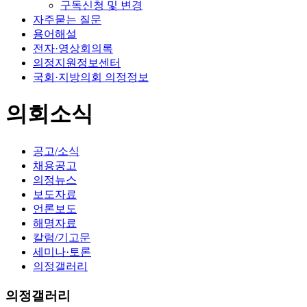
구독신청 및 변경
자주묻는 질문
용어해설
전자·영상회의록
의정지원정보센터
국회·지방의회 의정정보
의회소식
공고/소식
채용공고
의정뉴스
보도자료
언론보도
해명자료
칼럼/기고문
세미나·토론
의정갤러리
의정갤러리