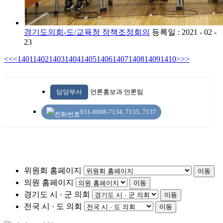
경기도의회-도/교육청 정책조정회의
등록일 : 2021 - 02 -
23
<<
<
1401
1402
1403
1404
1405
1406
1407
1408
1409
1410
>
>>
담당부서
언론홍보과 언론팀
031-8008-7134, 7135, 7137
위원회 홈페이지
이동
의원 홈페이지
이동
경기도 시 · 군 의회
이동
전국 시 · 도 의회
이동