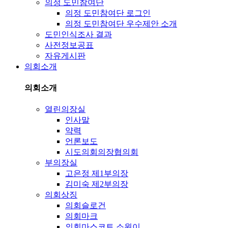
의정 도민참여단
의정 도민참여단 로그인
의정 도민참여단 우수제안 소개
도민인식조사 결과
사전정보공표
자유게시판
의회소개
의회소개
열린의장실
인사말
약력
언론보도
시도의회의장협의회
부의장실
고은정 제1부의장
김미숙 제2부의장
의회상징
의회슬로건
의회마크
의회마스코트 소원이