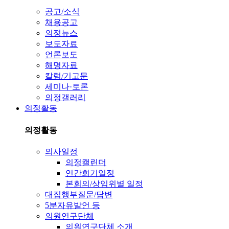
공고/소식
채용공고
의정뉴스
보도자료
언론보도
해명자료
칼럼/기고문
세미나·토론
의정갤러리
의정활동
의정활동
의사일정
의정캘린더
연간회기일정
본회의/상임위별 일정
대집행부질문/답변
5분자유발언 등
의원연구단체
의원연구단체 소개