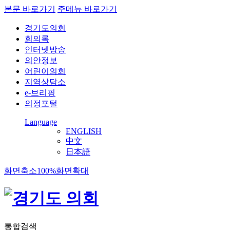
본문 바로가기
주메뉴 바로가기
경기도의회
회의록
인터넷방송
의안정보
어린이의회
지역상담소
e-브리핑
의정포털
Language
ENGLISH
中文
日本語
화면축소
100%
화면확대
통합검색