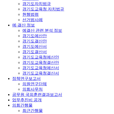
경기도자치법규
경기도교육청 자치법규
현행법령
선거법사례
예·결산 정보
예결산 관련 분석 정보
경기도예산안
경기도결산안
경기도예산서
경기도결산서
경기도교육청예산안
경기도교육청결산안
경기도교육청예산서
경기도교육청결산서
정책연구보고서
의원연구단체
의회사무처
공무원 국외훈련결과보고서
업무추진비 공개
의회간행물
최근간행물