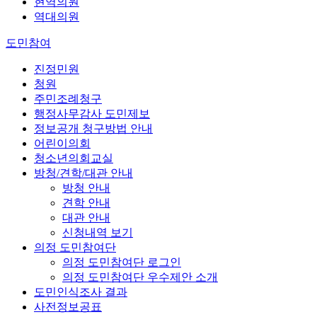
현역의원
역대의원
도민참여
진정민원
청원
주민조례청구
행정사무감사 도민제보
정보공개 청구방법 안내
어린이의회
청소년의회교실
방청/견학/대관 안내
방청 안내
견학 안내
대관 안내
신청내역 보기
의정 도민참여단
의정 도민참여단 로그인
의정 도민참여단 우수제안 소개
도민인식조사 결과
사전정보공표