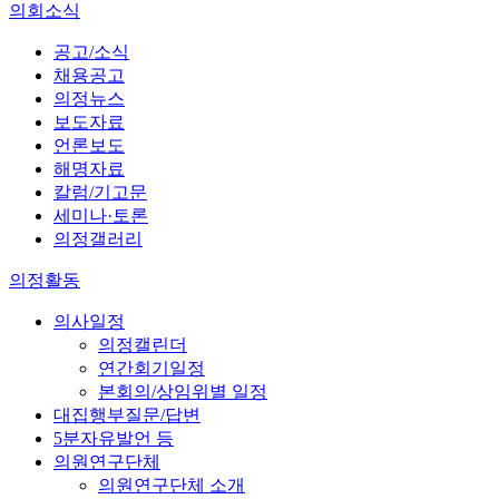
의회소식
공고/소식
채용공고
의정뉴스
보도자료
언론보도
해명자료
칼럼/기고문
세미나·토론
의정갤러리
의정활동
의사일정
의정캘린더
연간회기일정
본회의/상임위별 일정
대집행부질문/답변
5분자유발언 등
의원연구단체
의원연구단체 소개