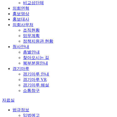
비교섭단체
의회연혁
홍보영상
홍보대사
의회사무처
조직현황
업무계획
정책지원관 현황
청사안내
층별안내
찾아오시는 길
북부분원안내
경기마루
경기마루 안내
경기마루 VR
경기마루 해설
소통창구
자료실
법규정보
입법예고