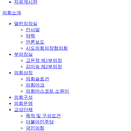
자유게시판
의회소개
열린의장실
인사말
약력
언론보도
시도의회의장협의회
부의장실
고은정 제1부의장
김미숙 제2부의장
의회상징
의회슬로건
의회마크
의회마스코트 소원이
의회구성
의회운영
교섭단체
목적 및 구성요건
더불어민주당
국민의힘