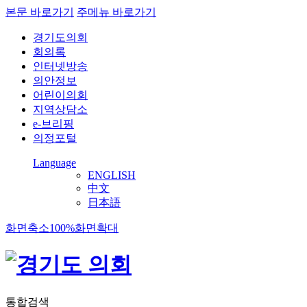
본문 바로가기
주메뉴 바로가기
경기도의회
회의록
인터넷방송
의안정보
어린이의회
지역상담소
e-브리핑
의정포털
Language
ENGLISH
中文
日本語
화면축소
100%
화면확대
통합검색