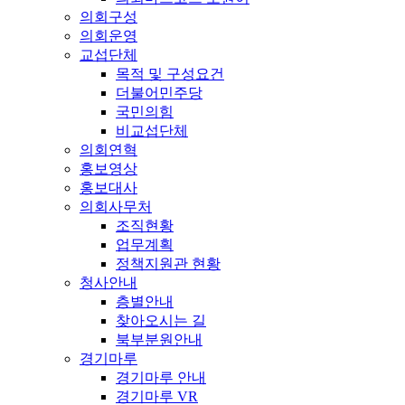
의회구성
의회운영
교섭단체
목적 및 구성요건
더불어민주당
국민의힘
비교섭단체
의회연혁
홍보영상
홍보대사
의회사무처
조직현황
업무계획
정책지원관 현황
청사안내
층별안내
찾아오시는 길
북부분원안내
경기마루
경기마루 안내
경기마루 VR