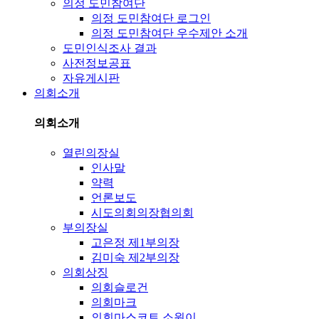
의정 도민참여단
의정 도민참여단 로그인
의정 도민참여단 우수제안 소개
도민인식조사 결과
사전정보공표
자유게시판
의회소개
의회소개
열린의장실
인사말
약력
언론보도
시도의회의장협의회
부의장실
고은정 제1부의장
김미숙 제2부의장
의회상징
의회슬로건
의회마크
의회마스코트 소원이