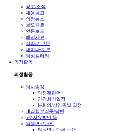
공고/소식
채용공고
의정뉴스
보도자료
언론보도
해명자료
칼럼/기고문
세미나·토론
의정갤러리
의정활동
의정활동
의사일정
의정캘린더
연간회기일정
본회의/상임위별 일정
대집행부질문/답변
5분자유발언 등
의원연구단체
의원연구단체 소개