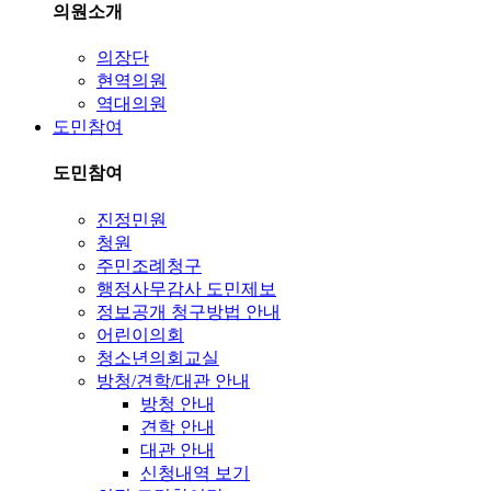
의원소개
의장단
현역의원
역대의원
도민참여
도민참여
진정민원
청원
주민조례청구
행정사무감사 도민제보
정보공개 청구방법 안내
어린이의회
청소년의회교실
방청/견학/대관 안내
방청 안내
견학 안내
대관 안내
신청내역 보기