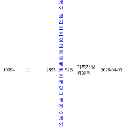
례
안
경
기
도
조
정
교
부
금
배
기획재정
10094
11
2695
분
의원
2026-04-09
위원회
조
례
일
부
개
정
조
례
안