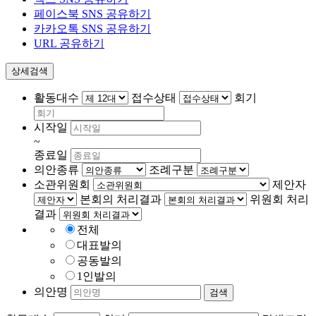
페이스북 SNS 공유하기
카카오톡 SNS 공유하기
URL 공유하기
상세검색
활동대수
접수상태
회기
시작일
~
종료일
의안종류
조례구분
소관위원회
제안자
본회의 처리결과
위원회 처리
결과
전체
대표발의
공동발의
1인발의
의안명
검색