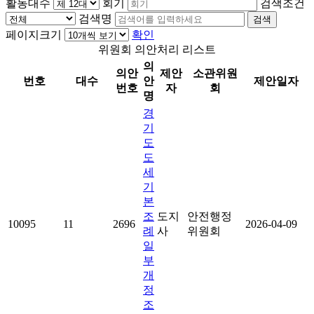
활동대수
회기
검색조건
검색명
검색
페이지크기
확인
위원회 의안처리 리스트
의
의안
제안
소관위원
번호
대수
안
제안일자
번호
자
회
명
경
기
도
도
세
기
본
조
도지
안전행정
10095
11
2696
2026-04-09
례
사
위원회
일
부
개
정
조