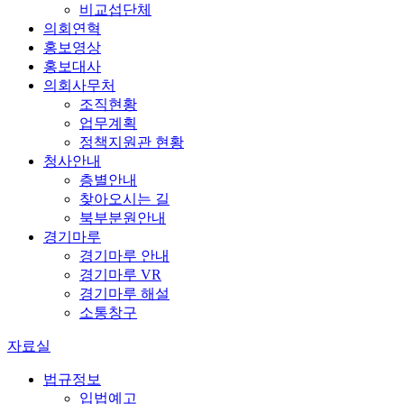
비교섭단체
의회연혁
홍보영상
홍보대사
의회사무처
조직현황
업무계획
정책지원관 현황
청사안내
층별안내
찾아오시는 길
북부분원안내
경기마루
경기마루 안내
경기마루 VR
경기마루 해설
소통창구
자료실
법규정보
입법예고