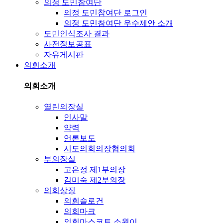
의정 도민참여단
의정 도민참여단 로그인
의정 도민참여단 우수제안 소개
도민인식조사 결과
사전정보공표
자유게시판
의회소개
의회소개
열린의장실
인사말
약력
언론보도
시도의회의장협의회
부의장실
고은정 제1부의장
김미숙 제2부의장
의회상징
의회슬로건
의회마크
의회마스코트 소원이