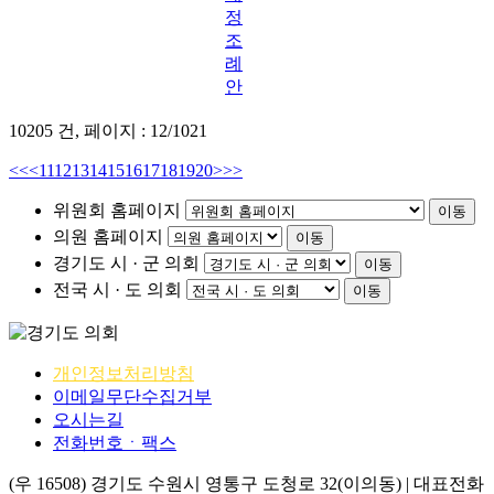
정
조
례
안
10205 건,
페이지 : 12/1021
<<
<
11
12
13
14
15
16
17
18
19
20
>
>>
위원회 홈페이지
이동
의원 홈페이지
이동
경기도 시 · 군 의회
이동
전국 시 · 도 의회
이동
개인정보처리방침
이메일무단수집거부
오시는길
전화번호ㆍ팩스
(우 16508) 경기도 수원시 영통구 도청로 32(이의동) | 대표전화