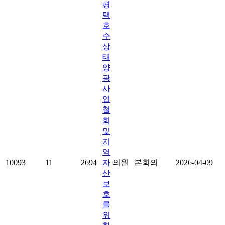
평
택
호
수
상
태
양
광
사
업
철
회
및
지
역
10093
11
2694
자
의원
본회의
2026-04-09
산
보
호
를
위