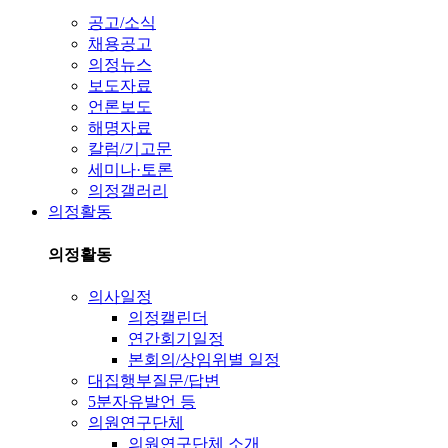
공고/소식
채용공고
의정뉴스
보도자료
언론보도
해명자료
칼럼/기고문
세미나·토론
의정갤러리
의정활동
의정활동
의사일정
의정캘린더
연간회기일정
본회의/상임위별 일정
대집행부질문/답변
5분자유발언 등
의원연구단체
의원연구단체 소개