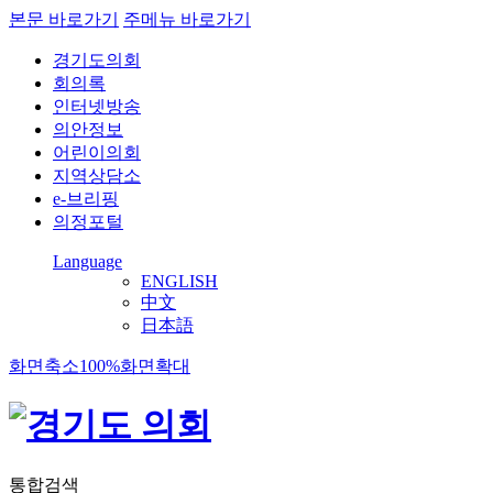
본문 바로가기
주메뉴 바로가기
경기도의회
회의록
인터넷방송
의안정보
어린이의회
지역상담소
e-브리핑
의정포털
Language
ENGLISH
中文
日本語
화면축소
100%
화면확대
통합검색