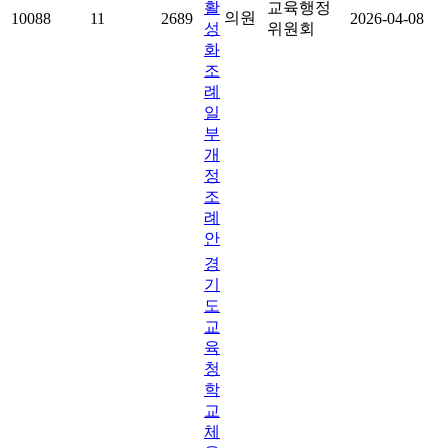
활
교육행정
의원
10088
11
2689
2026-04-08
성
위원회
화
조
례
일
부
개
정
조
례
안
경
기
도
교
육
청
학
교
체