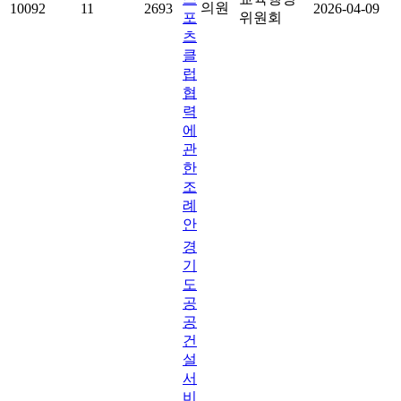
의원
10092
11
2693
2026-04-09
포
위원회
츠
클
럽
협
력
에
관
한
조
례
안
경
기
도
공
공
건
설
서
비