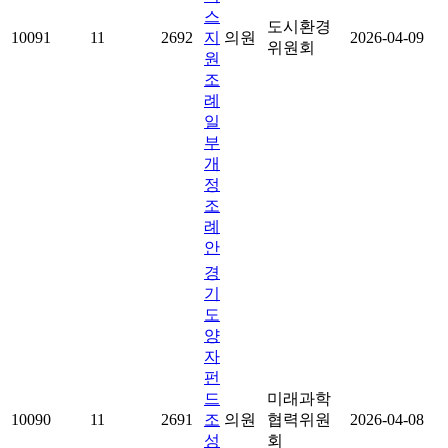
스
도시환경
10091
11
2692
지
의원
2026-04-09
위원회
원
조
례
일
부
개
정
조
례
안
경
기
도
양
자
펀
드
미래과학
10090
11
2691
조
의원
협력위원
2026-04-08
성
회