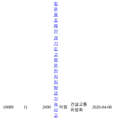
및
운
용
조
례
안
경
기
도
고
령
운
전
자
차
량
급
가
속
건설교통
의원
10089
11
2690
2026-04-08
사
위원회
고