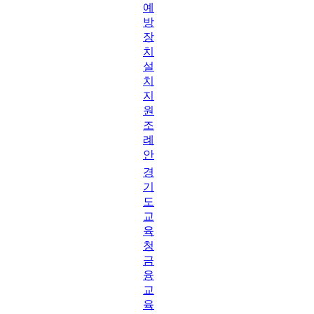
예
방
장
치
설
치
지
원
조
례
안
경
기
도
교
육
청
금
융
교
육