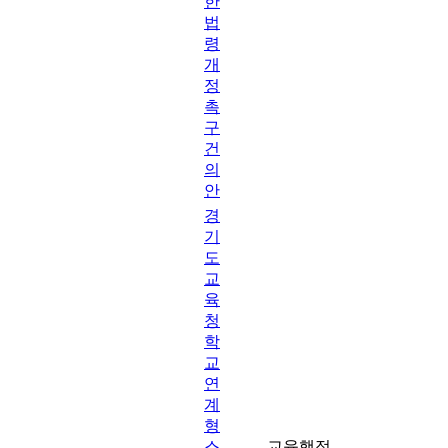
한
법
령
개
정
촉
구
건
의
안
경
기
도
교
육
청
학
교
연
계
형
스
교육행정