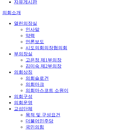
자유게시판
의회소개
열린의장실
인사말
약력
언론보도
시도의회의장협의회
부의장실
고은정 제1부의장
김미숙 제2부의장
의회상징
의회슬로건
의회마크
의회마스코트 소원이
의회구성
의회운영
교섭단체
목적 및 구성요건
더불어민주당
국민의힘