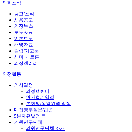
의회소식
공고/소식
채용공고
의정뉴스
보도자료
언론보도
해명자료
칼럼/기고문
세미나·토론
의정갤러리
의정활동
의사일정
의정캘린더
연간회기일정
본회의/상임위별 일정
대집행부질문/답변
5분자유발언 등
의원연구단체
의원연구단체 소개