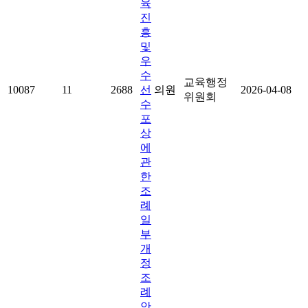
육
진
흥
및
우
수
교육행정
10087
11
2688
선
의원
2026-04-08
위원회
수
포
상
에
관
한
조
례
일
부
개
정
조
례
안