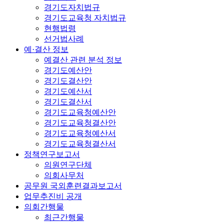
경기도자치법규
경기도교육청 자치법규
현행법령
선거법사례
예·결산 정보
예결산 관련 분석 정보
경기도예산안
경기도결산안
경기도예산서
경기도결산서
경기도교육청예산안
경기도교육청결산안
경기도교육청예산서
경기도교육청결산서
정책연구보고서
의원연구단체
의회사무처
공무원 국외훈련결과보고서
업무추진비 공개
의회간행물
최근간행물