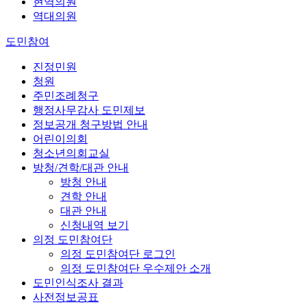
현역의원
역대의원
도민참여
진정민원
청원
주민조례청구
행정사무감사 도민제보
정보공개 청구방법 안내
어린이의회
청소년의회교실
방청/견학/대관 안내
방청 안내
견학 안내
대관 안내
신청내역 보기
의정 도민참여단
의정 도민참여단 로그인
의정 도민참여단 우수제안 소개
도민인식조사 결과
사전정보공표