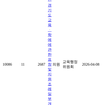
경
기
도
교
육
ㆍ
학
예
에
관
한
표
교육행정
10086
11
2687
창
의원
2026-04-08
위원회
및
지
원
조
례
일
부
개