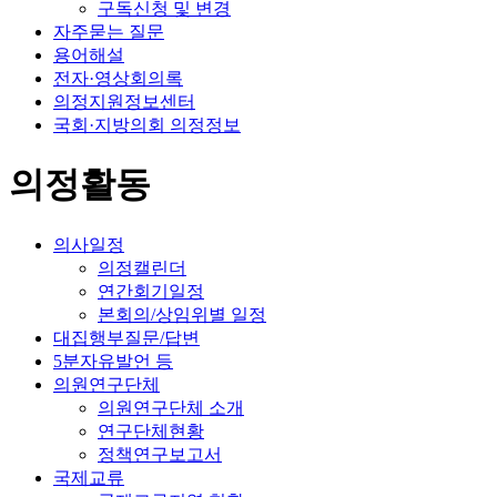
구독신청 및 변경
자주묻는 질문
용어해설
전자·영상회의록
의정지원정보센터
국회·지방의회 의정정보
의정활동
의사일정
의정캘린더
연간회기일정
본회의/상임위별 일정
대집행부질문/답변
5분자유발언 등
의원연구단체
의원연구단체 소개
연구단체현황
정책연구보고서
국제교류