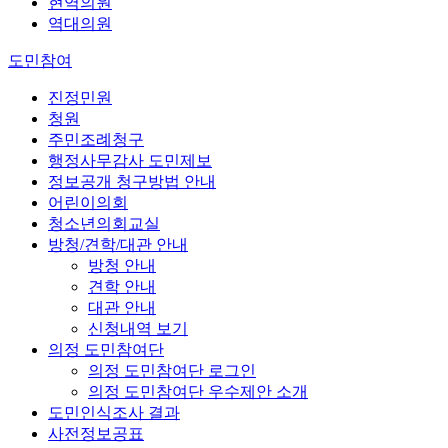
현역의원
역대의원
도민참여
진정민원
청원
주민조례청구
행정사무감사 도민제보
정보공개 청구방법 안내
어린이의회
청소년의회교실
방청/견학/대관 안내
방청 안내
견학 안내
대관 안내
신청내역 보기
의정 도민참여단
의정 도민참여단 로그인
의정 도민참여단 우수제안 소개
도민인식조사 결과
사전정보공표