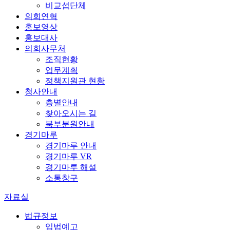
비교섭단체
의회연혁
홍보영상
홍보대사
의회사무처
조직현황
업무계획
정책지원관 현황
청사안내
층별안내
찾아오시는 길
북부분원안내
경기마루
경기마루 안내
경기마루 VR
경기마루 해설
소통창구
자료실
법규정보
입법예고