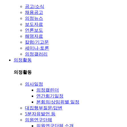
공고/소식
채용공고
의정뉴스
보도자료
언론보도
해명자료
칼럼/기고문
세미나·토론
의정갤러리
의정활동
의정활동
의사일정
의정캘린더
연간회기일정
본회의/상임위별 일정
대집행부질문/답변
5분자유발언 등
의원연구단체
의원연구단체 소개