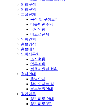
의회구성
의회운영
교섭단체
목적 및 구성요건
더불어민주당
국민의힘
비교섭단체
의회연혁
홍보영상
홍보대사
의회사무처
조직현황
업무계획
정책지원관 현황
청사안내
층별안내
찾아오시는 길
북부분원안내
경기마루
경기마루 안내
경기마루 VR