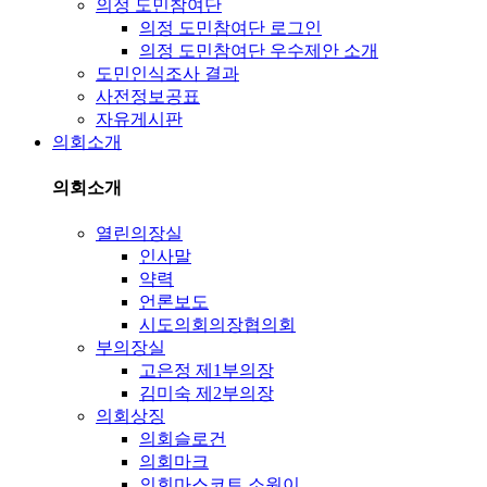
의정 도민참여단
의정 도민참여단 로그인
의정 도민참여단 우수제안 소개
도민인식조사 결과
사전정보공표
자유게시판
의회소개
의회소개
열린의장실
인사말
약력
언론보도
시도의회의장협의회
부의장실
고은정 제1부의장
김미숙 제2부의장
의회상징
의회슬로건
의회마크
의회마스코트 소원이