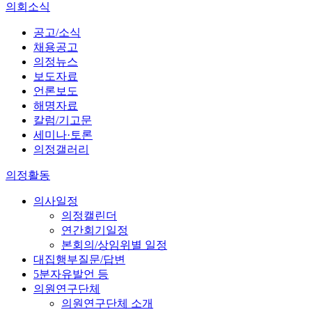
의회소식
공고/소식
채용공고
의정뉴스
보도자료
언론보도
해명자료
칼럼/기고문
세미나·토론
의정갤러리
의정활동
의사일정
의정캘린더
연간회기일정
본회의/상임위별 일정
대집행부질문/답변
5분자유발언 등
의원연구단체
의원연구단체 소개