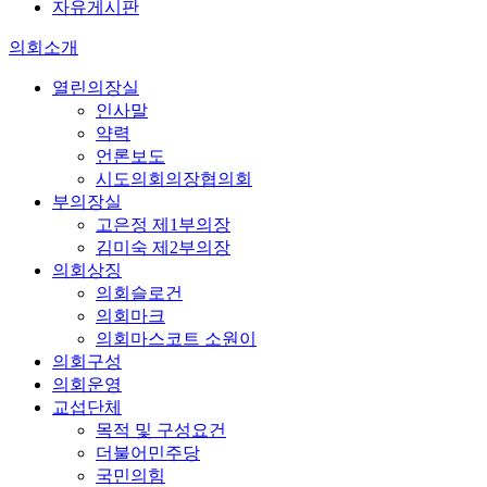
자유게시판
의회소개
열린의장실
인사말
약력
언론보도
시도의회의장협의회
부의장실
고은정 제1부의장
김미숙 제2부의장
의회상징
의회슬로건
의회마크
의회마스코트 소원이
의회구성
의회운영
교섭단체
목적 및 구성요건
더불어민주당
국민의힘