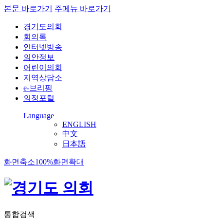
본문 바로가기
주메뉴 바로가기
경기도의회
회의록
인터넷방송
의안정보
어린이의회
지역상담소
e-브리핑
의정포털
Language
ENGLISH
中文
日本語
화면축소
100%
화면확대
통합검색