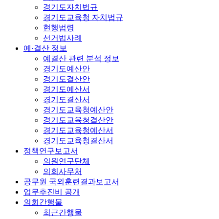
경기도자치법규
경기도교육청 자치법규
현행법령
선거법사례
예·결산 정보
예결산 관련 분석 정보
경기도예산안
경기도결산안
경기도예산서
경기도결산서
경기도교육청예산안
경기도교육청결산안
경기도교육청예산서
경기도교육청결산서
정책연구보고서
의원연구단체
의회사무처
공무원 국외훈련결과보고서
업무추진비 공개
의회간행물
최근간행물