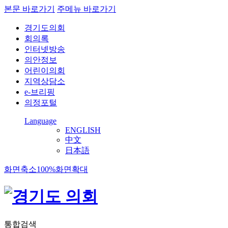
본문 바로가기
주메뉴 바로가기
경기도의회
회의록
인터넷방송
의안정보
어린이의회
지역상담소
e-브리핑
의정포털
Language
ENGLISH
中文
日本語
화면축소
100%
화면확대
통합검색