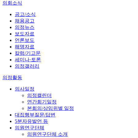
의회소식
공고/소식
채용공고
의정뉴스
보도자료
언론보도
해명자료
칼럼/기고문
세미나·토론
의정갤러리
의정활동
의사일정
의정캘린더
연간회기일정
본회의/상임위별 일정
대집행부질문/답변
5분자유발언 등
의원연구단체
의원연구단체 소개