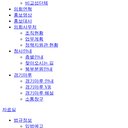
비교섭단체
의회연혁
홍보영상
홍보대사
의회사무처
조직현황
업무계획
정책지원관 현황
청사안내
층별안내
찾아오시는 길
북부분원안내
경기마루
경기마루 안내
경기마루 VR
경기마루 해설
소통창구
자료실
법규정보
입법예고