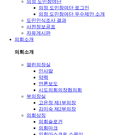
의정 도민참여단
의정 도민참여단 로그인
의정 도민참여단 우수제안 소개
도민인식조사 결과
사전정보공표
자유게시판
의회소개
의회소개
열린의장실
인사말
약력
언론보도
시도의회의장협의회
부의장실
고은정 제1부의장
김미숙 제2부의장
의회상징
의회슬로건
의회마크
의회마스코트 소원이