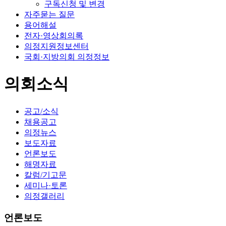
구독신청 및 변경
자주묻는 질문
용어해설
전자·영상회의록
의정지원정보센터
국회·지방의회 의정정보
의회소식
공고/소식
채용공고
의정뉴스
보도자료
언론보도
해명자료
칼럼/기고문
세미나·토론
의정갤러리
언론보도