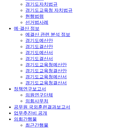
경기도자치법규
경기도교육청 자치법규
현행법령
선거법사례
예·결산 정보
예결산 관련 분석 정보
경기도예산안
경기도결산안
경기도예산서
경기도결산서
경기도교육청예산안
경기도교육청결산안
경기도교육청예산서
경기도교육청결산서
정책연구보고서
의원연구단체
의회사무처
공무원 국외훈련결과보고서
업무추진비 공개
의회간행물
최근간행물