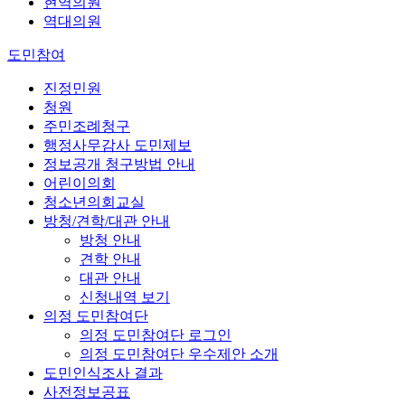
현역의원
역대의원
도민참여
진정민원
청원
주민조례청구
행정사무감사 도민제보
정보공개 청구방법 안내
어린이의회
청소년의회교실
방청/견학/대관 안내
방청 안내
견학 안내
대관 안내
신청내역 보기
의정 도민참여단
의정 도민참여단 로그인
의정 도민참여단 우수제안 소개
도민인식조사 결과
사전정보공표