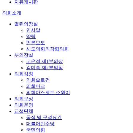
자유게시판
의회소개
열린의장실
인사말
약력
언론보도
시도의회의장협의회
부의장실
고은정 제1부의장
김미숙 제2부의장
의회상징
의회슬로건
의회마크
의회마스코트 소원이
의회구성
의회운영
교섭단체
목적 및 구성요건
더불어민주당
국민의힘