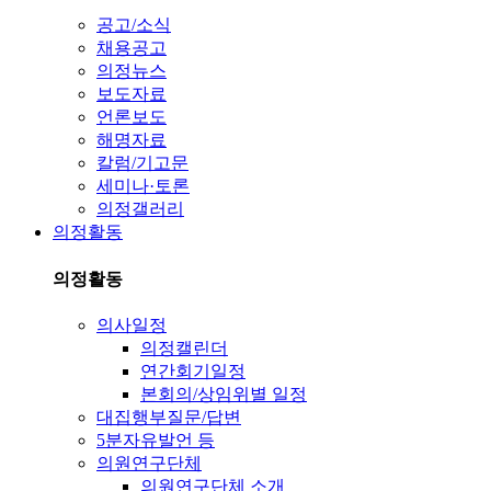
공고/소식
채용공고
의정뉴스
보도자료
언론보도
해명자료
칼럼/기고문
세미나·토론
의정갤러리
의정활동
의정활동
의사일정
의정캘린더
연간회기일정
본회의/상임위별 일정
대집행부질문/답변
5분자유발언 등
의원연구단체
의원연구단체 소개