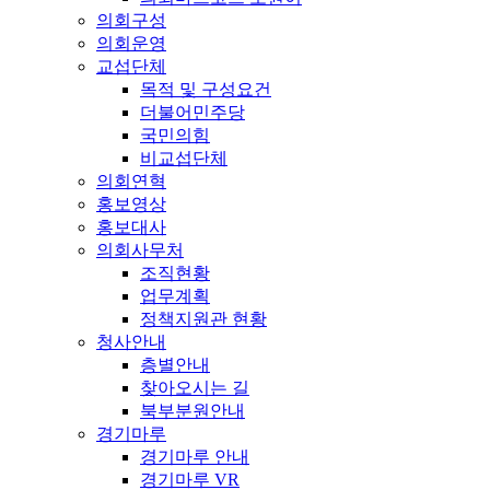
의회구성
의회운영
교섭단체
목적 및 구성요건
더불어민주당
국민의힘
비교섭단체
의회연혁
홍보영상
홍보대사
의회사무처
조직현황
업무계획
정책지원관 현황
청사안내
층별안내
찾아오시는 길
북부분원안내
경기마루
경기마루 안내
경기마루 VR