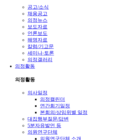
공고/소식
채용공고
의정뉴스
보도자료
언론보도
해명자료
칼럼/기고문
세미나·토론
의정갤러리
의정활동
의정활동
의사일정
의정캘린더
연간회기일정
본회의/상임위별 일정
대집행부질문/답변
5분자유발언 등
의원연구단체
의원연구단체 소개