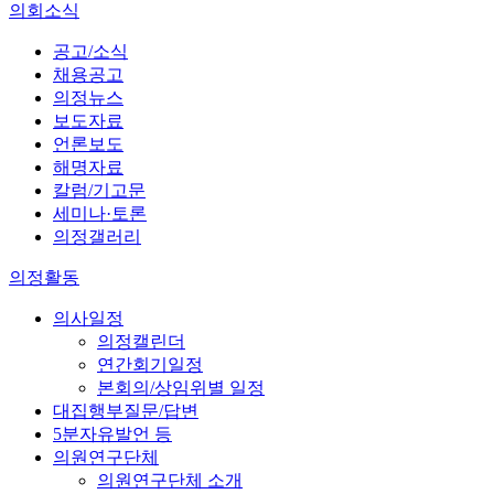
의회소식
공고/소식
채용공고
의정뉴스
보도자료
언론보도
해명자료
칼럼/기고문
세미나·토론
의정갤러리
의정활동
의사일정
의정캘린더
연간회기일정
본회의/상임위별 일정
대집행부질문/답변
5분자유발언 등
의원연구단체
의원연구단체 소개