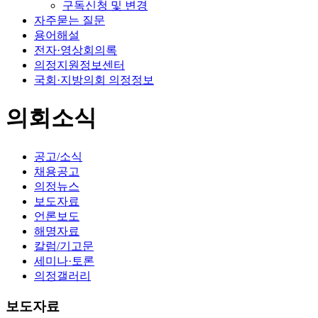
구독신청 및 변경
자주묻는 질문
용어해설
전자·영상회의록
의정지원정보센터
국회·지방의회 의정정보
의회소식
공고/소식
채용공고
의정뉴스
보도자료
언론보도
해명자료
칼럼/기고문
세미나·토론
의정갤러리
보도자료