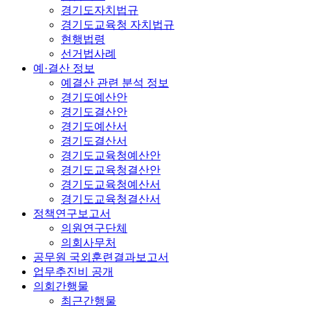
경기도자치법규
경기도교육청 자치법규
현행법령
선거법사례
예·결산 정보
예결산 관련 분석 정보
경기도예산안
경기도결산안
경기도예산서
경기도결산서
경기도교육청예산안
경기도교육청결산안
경기도교육청예산서
경기도교육청결산서
정책연구보고서
의원연구단체
의회사무처
공무원 국외훈련결과보고서
업무추진비 공개
의회간행물
최근간행물