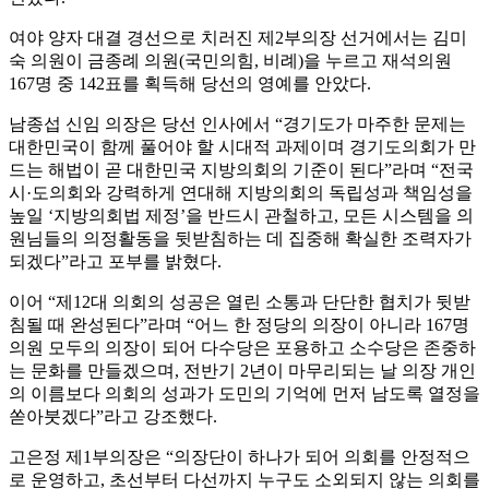
여야 양자 대결 경선으로 치러진 제2부의장 선거에서는 김미
숙 의원이 금종례 의원(국민의힘, 비례)을 누르고 재석의원
167명 중 142표를 획득해 당선의 영예를 안았다.
남종섭 신임 의장은 당선 인사에서 “경기도가 마주한 문제는
대한민국이 함께 풀어야 할 시대적 과제이며 경기도의회가 만
드는 해법이 곧 대한민국 지방의회의 기준이 된다”라며 “전국
시·도의회와 강력하게 연대해 지방의회의 독립성과 책임성을
높일 ‘지방의회법 제정’을 반드시 관철하고, 모든 시스템을 의
원님들의 의정활동을 뒷받침하는 데 집중해 확실한 조력자가
되겠다”라고 포부를 밝혔다.
이어 “제12대 의회의 성공은 열린 소통과 단단한 협치가 뒷받
침될 때 완성된다”라며 “어느 한 정당의 의장이 아니라 167명
의원 모두의 의장이 되어 다수당은 포용하고 소수당은 존중하
는 문화를 만들겠으며, 전반기 2년이 마무리되는 날 의장 개인
의 이름보다 의회의 성과가 도민의 기억에 먼저 남도록 열정을
쏟아붓겠다”라고 강조했다.
고은정 제1부의장은 “의장단이 하나가 되어 의회를 안정적으
로 운영하고, 초선부터 다선까지 누구도 소외되지 않는 의회를