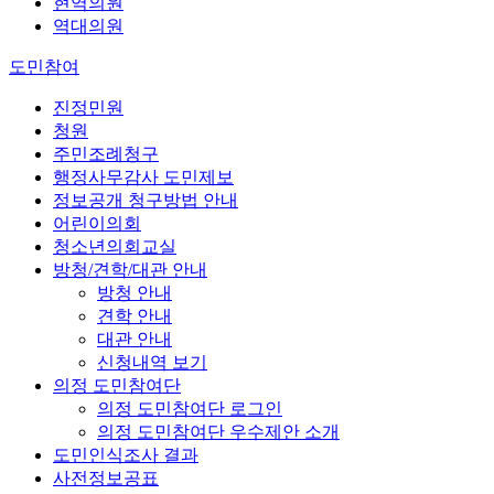
현역의원
역대의원
도민참여
진정민원
청원
주민조례청구
행정사무감사 도민제보
정보공개 청구방법 안내
어린이의회
청소년의회교실
방청/견학/대관 안내
방청 안내
견학 안내
대관 안내
신청내역 보기
의정 도민참여단
의정 도민참여단 로그인
의정 도민참여단 우수제안 소개
도민인식조사 결과
사전정보공표