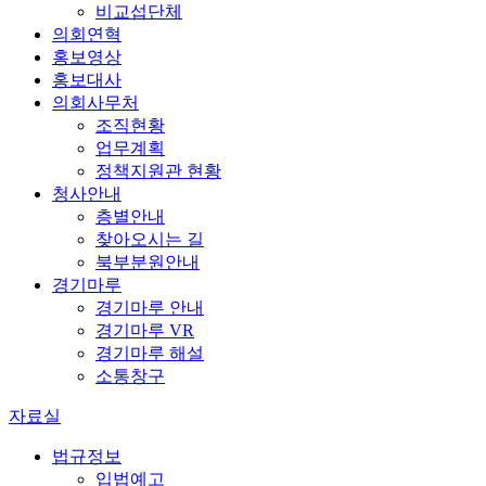
비교섭단체
의회연혁
홍보영상
홍보대사
의회사무처
조직현황
업무계획
정책지원관 현황
청사안내
층별안내
찾아오시는 길
북부분원안내
경기마루
경기마루 안내
경기마루 VR
경기마루 해설
소통창구
자료실
법규정보
입법예고