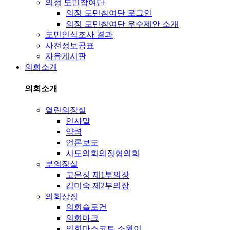
의정 도민참여단
의정 도민참여단 로그인
의정 도민참여단 우수제안 소개
도민인식조사 결과
사전정보공표
자유게시판
의회소개
의회소개
열린의장실
인사말
약력
언론보도
시도의회의장협의회
부의장실
고은정 제1부의장
김미숙 제2부의장
의회상징
의회슬로건
의회마크
의회마스코트 소원이