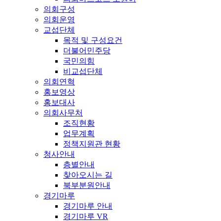
의회구성
의회운영
교섭단체
목적 및 구성요건
더불어민주당
국민의힘
비교섭단체
의회연혁
홍보영상
홍보대사
의회사무처
조직현황
업무계획
정책지원관 현황
청사안내
층별안내
찾아오시는 길
북부분원안내
경기마루
경기마루 안내
경기마루 VR