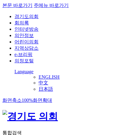
본문 바로가기
주메뉴 바로가기
경기도의회
회의록
인터넷방송
의안정보
어린이의회
지역상담소
e-브리핑
의정포털
Language
ENGLISH
中文
日本語
화면축소
100%
화면확대
통합검색