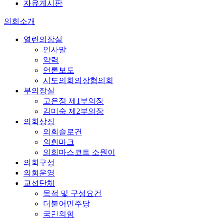
자유게시판
의회소개
열린의장실
인사말
약력
언론보도
시도의회의장협의회
부의장실
고은정 제1부의장
김미숙 제2부의장
의회상징
의회슬로건
의회마크
의회마스코트 소원이
의회구성
의회운영
교섭단체
목적 및 구성요건
더불어민주당
국민의힘