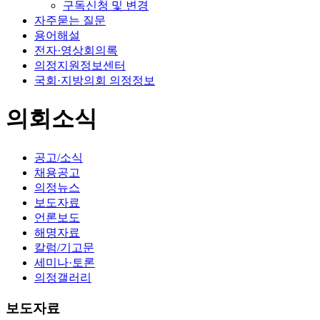
구독신청 및 변경
자주묻는 질문
용어해설
전자·영상회의록
의정지원정보센터
국회·지방의회 의정정보
의회소식
공고/소식
채용공고
의정뉴스
보도자료
언론보도
해명자료
칼럼/기고문
세미나·토론
의정갤러리
보도자료