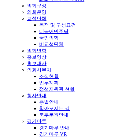
의회구성
의회운영
교섭단체
목적 및 구성요건
더불어민주당
국민의힘
비교섭단체
의회연혁
홍보영상
홍보대사
의회사무처
조직현황
업무계획
정책지원관 현황
청사안내
층별안내
찾아오시는 길
북부분원안내
경기마루
경기마루 안내
경기마루 VR