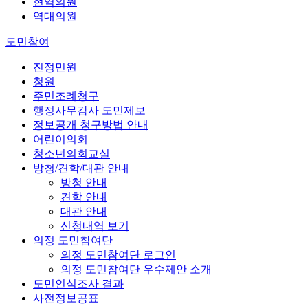
현역의원
역대의원
도민참여
진정민원
청원
주민조례청구
행정사무감사 도민제보
정보공개 청구방법 안내
어린이의회
청소년의회교실
방청/견학/대관 안내
방청 안내
견학 안내
대관 안내
신청내역 보기
의정 도민참여단
의정 도민참여단 로그인
의정 도민참여단 우수제안 소개
도민인식조사 결과
사전정보공표