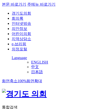
본문 바로가기
주메뉴 바로가기
경기도의회
회의록
인터넷방송
의안정보
어린이의회
지역상담소
e-브리핑
의정포털
Language
ENGLISH
中文
日本語
화면축소
100%
화면확대
통합검색