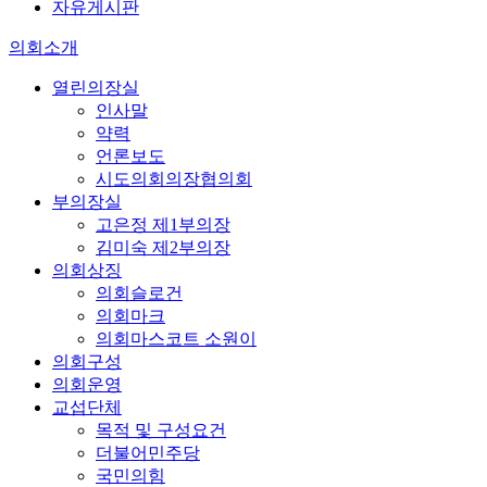
자유게시판
의회소개
열린의장실
인사말
약력
언론보도
시도의회의장협의회
부의장실
고은정 제1부의장
김미숙 제2부의장
의회상징
의회슬로건
의회마크
의회마스코트 소원이
의회구성
의회운영
교섭단체
목적 및 구성요건
더불어민주당
국민의힘