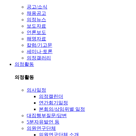
공고/소식
채용공고
의정뉴스
보도자료
언론보도
해명자료
칼럼/기고문
세미나·토론
의정갤러리
의정활동
의정활동
의사일정
의정캘린더
연간회기일정
본회의/상임위별 일정
대집행부질문/답변
5분자유발언 등
의원연구단체
의원연구단체 소개