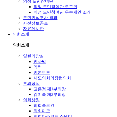
의정 도민참여단
의정 도민참여단 로그인
의정 도민참여단 우수제안 소개
도민인식조사 결과
사전정보공표
자유게시판
의회소개
의회소개
열린의장실
인사말
약력
언론보도
시도의회의장협의회
부의장실
고은정 제1부의장
김미숙 제2부의장
의회상징
의회슬로건
의회마크
의회마스코트 소원이