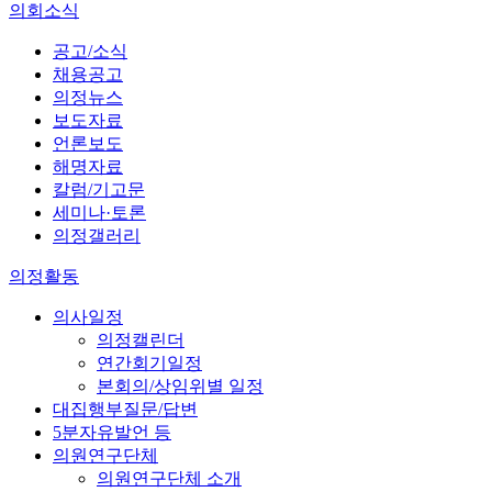
의회소식
공고/소식
채용공고
의정뉴스
보도자료
언론보도
해명자료
칼럼/기고문
세미나·토론
의정갤러리
의정활동
의사일정
의정캘린더
연간회기일정
본회의/상임위별 일정
대집행부질문/답변
5분자유발언 등
의원연구단체
의원연구단체 소개