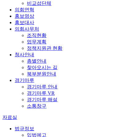
비교섭단체
의회연혁
홍보영상
홍보대사
의회사무처
조직현황
업무계획
정책지원관 현황
청사안내
층별안내
찾아오시는 길
북부분원안내
경기마루
경기마루 안내
경기마루 VR
경기마루 해설
소통창구
자료실
법규정보
입법예고