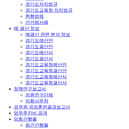
경기도자치법규
경기도교육청 자치법규
현행법령
선거법사례
예·결산 정보
예결산 관련 분석 정보
경기도예산안
경기도결산안
경기도예산서
경기도결산서
경기도교육청예산안
경기도교육청결산안
경기도교육청예산서
경기도교육청결산서
정책연구보고서
의원연구단체
의회사무처
공무원 국외훈련결과보고서
업무추진비 공개
의회간행물
최근간행물