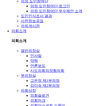
의정 도민참여단
의정 도민참여단 로그인
의정 도민참여단 우수제안 소개
도민인식조사 결과
사전정보공표
자유게시판
의회소개
의회소개
열린의장실
인사말
약력
언론보도
시도의회의장협의회
부의장실
고은정 제1부의장
김미숙 제2부의장
의회상징
의회슬로건
의회마크
의회마스코트 소원이