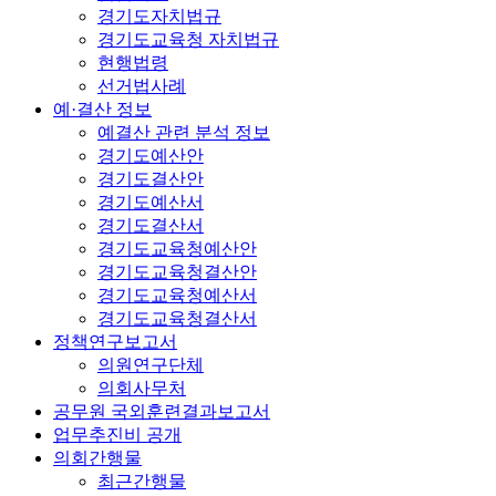
경기도자치법규
경기도교육청 자치법규
현행법령
선거법사례
예·결산 정보
예결산 관련 분석 정보
경기도예산안
경기도결산안
경기도예산서
경기도결산서
경기도교육청예산안
경기도교육청결산안
경기도교육청예산서
경기도교육청결산서
정책연구보고서
의원연구단체
의회사무처
공무원 국외훈련결과보고서
업무추진비 공개
의회간행물
최근간행물