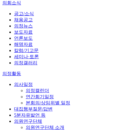
의회소식
공고/소식
채용공고
의정뉴스
보도자료
언론보도
해명자료
칼럼/기고문
세미나·토론
의정갤러리
의정활동
의사일정
의정캘린더
연간회기일정
본회의/상임위별 일정
대집행부질문/답변
5분자유발언 등
의원연구단체
의원연구단체 소개