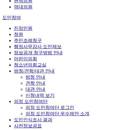
현역의원
역대의원
도민참여
진정민원
청원
주민조례청구
행정사무감사 도민제보
정보공개 청구방법 안내
어린이의회
청소년의회교실
방청/견학/대관 안내
방청 안내
견학 안내
대관 안내
신청내역 보기
의정 도민참여단
의정 도민참여단 로그인
의정 도민참여단 우수제안 소개
도민인식조사 결과
사전정보공표