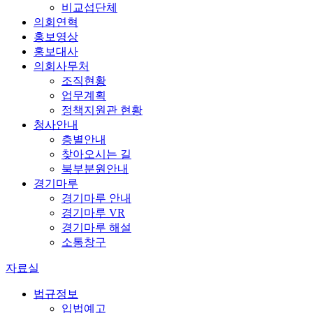
비교섭단체
의회연혁
홍보영상
홍보대사
의회사무처
조직현황
업무계획
정책지원관 현황
청사안내
층별안내
찾아오시는 길
북부분원안내
경기마루
경기마루 안내
경기마루 VR
경기마루 해설
소통창구
자료실
법규정보
입법예고