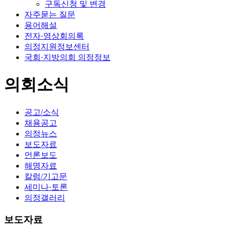
구독신청 및 변경
자주묻는 질문
용어해설
전자·영상회의록
의정지원정보센터
국회·지방의회 의정정보
의회소식
공고/소식
채용공고
의정뉴스
보도자료
언론보도
해명자료
칼럼/기고문
세미나·토론
의정갤러리
보도자료