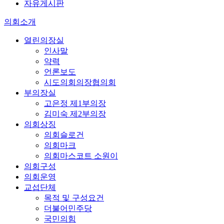
자유게시판
의회소개
열린의장실
인사말
약력
언론보도
시도의회의장협의회
부의장실
고은정 제1부의장
김미숙 제2부의장
의회상징
의회슬로건
의회마크
의회마스코트 소원이
의회구성
의회운영
교섭단체
목적 및 구성요건
더불어민주당
국민의힘