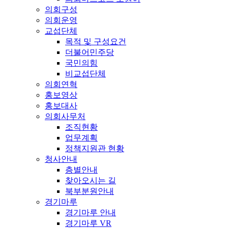
의회구성
의회운영
교섭단체
목적 및 구성요건
더불어민주당
국민의힘
비교섭단체
의회연혁
홍보영상
홍보대사
의회사무처
조직현황
업무계획
정책지원관 현황
청사안내
층별안내
찾아오시는 길
북부분원안내
경기마루
경기마루 안내
경기마루 VR