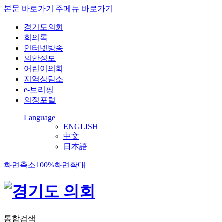
본문 바로가기
주메뉴 바로가기
경기도의회
회의록
인터넷방송
의안정보
어린이의회
지역상담소
e-브리핑
의정포털
Language
ENGLISH
中文
日本語
화면축소
100%
화면확대
통합검색