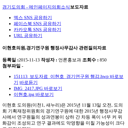
경기도의회 - 메인페이지
의회소식
보도자료
엑스 SNS 공유하기
페이스북 SNS 공유하기
카카오톡 SNS 공유하기
URL 공유하기
이현호의원,경기연구원 행정사무감사 관련질의자료
등록일 :
2015-11-13
작성자 :
언론홍보과
조회수 :
850
첨부파일 -
151113_보도자료_이현호_경기연구원 행감.hwp
바로보
기
바로듣기
IMG_2417.JPG
바로보기
이현호.jpg
바로보기
이현호 도의원
(
이천
1,
새누리
)
은
2015
년
11
월
13
일 오전
,
도의
회 기획재정위원회의 경기연구원에 대한
2015
년 행정사무감
사에서 연구원들의 성과연봉이 상하 간 차등 폭이 너무 커 위
화감이 조성되고 연구 결과에도 악영향을 미칠 가능성이 크다