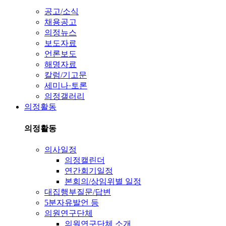
공고/소식
채용공고
의정뉴스
보도자료
언론보도
해명자료
칼럼/기고문
세미나·토론
의정갤러리
의정활동
의정활동
의사일정
의정캘린더
연간회기일정
본회의/상임위별 일정
대집행부질문/답변
5분자유발언 등
의원연구단체
의원연구단체 소개