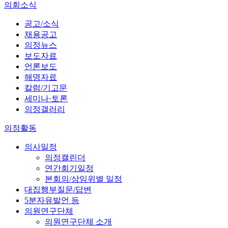
의회소식
공고/소식
채용공고
의정뉴스
보도자료
언론보도
해명자료
칼럼/기고문
세미나·토론
의정갤러리
의정활동
의사일정
의정캘린더
연간회기일정
본회의/상임위별 일정
대집행부질문/답변
5분자유발언 등
의원연구단체
의원연구단체 소개