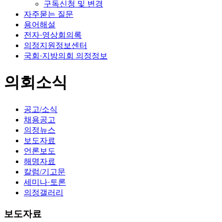
구독신청 및 변경
자주묻는 질문
용어해설
전자·영상회의록
의정지원정보센터
국회·지방의회 의정정보
의회소식
공고/소식
채용공고
의정뉴스
보도자료
언론보도
해명자료
칼럼/기고문
세미나·토론
의정갤러리
보도자료