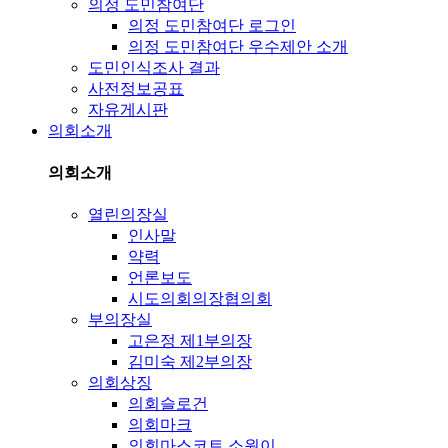
의정 도민참여단
의정 도민참여단 로그인
의정 도민참여단 우수제안 소개
도민인식조사 결과
사전정보공표
자유게시판
의회소개
의회소개
열린의장실
인사말
약력
언론보도
시도의회의장협의회
부의장실
고은정 제1부의장
김미숙 제2부의장
의회상징
의회슬로건
의회마크
의회마스코트 소원이