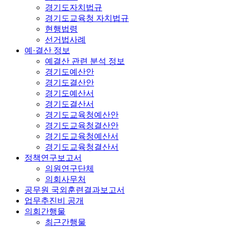
경기도자치법규
경기도교육청 자치법규
현행법령
선거법사례
예·결산 정보
예결산 관련 분석 정보
경기도예산안
경기도결산안
경기도예산서
경기도결산서
경기도교육청예산안
경기도교육청결산안
경기도교육청예산서
경기도교육청결산서
정책연구보고서
의원연구단체
의회사무처
공무원 국외훈련결과보고서
업무추진비 공개
의회간행물
최근간행물