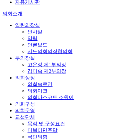
자유게시판
의회소개
열린의장실
인사말
약력
언론보도
시도의회의장협의회
부의장실
고은정 제1부의장
김미숙 제2부의장
의회상징
의회슬로건
의회마크
의회마스코트 소원이
의회구성
의회운영
교섭단체
목적 및 구성요건
더불어민주당
국민의힘