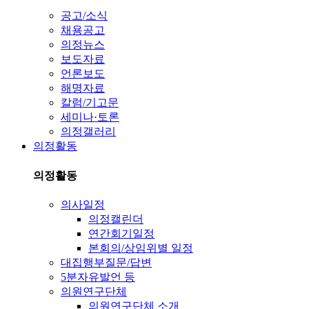
공고/소식
채용공고
의정뉴스
보도자료
언론보도
해명자료
칼럼/기고문
세미나·토론
의정갤러리
의정활동
의정활동
의사일정
의정캘린더
연간회기일정
본회의/상임위별 일정
대집행부질문/답변
5분자유발언 등
의원연구단체
의원연구단체 소개