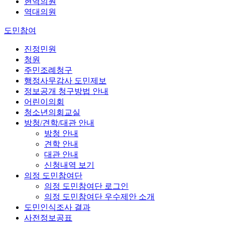
현역의원
역대의원
도민참여
진정민원
청원
주민조례청구
행정사무감사 도민제보
정보공개 청구방법 안내
어린이의회
청소년의회교실
방청/견학/대관 안내
방청 안내
견학 안내
대관 안내
신청내역 보기
의정 도민참여단
의정 도민참여단 로그인
의정 도민참여단 우수제안 소개
도민인식조사 결과
사전정보공표