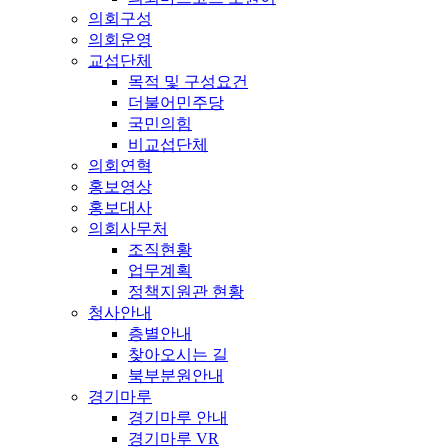
의회구성
의회운영
교섭단체
목적 및 구성요건
더불어민주당
국민의힘
비교섭단체
의회연혁
홍보영상
홍보대사
의회사무처
조직현황
업무계획
정책지원관 현황
청사안내
층별안내
찾아오시는 길
북부분원안내
경기마루
경기마루 안내
경기마루 VR