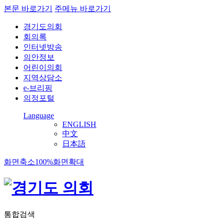
본문 바로가기
주메뉴 바로가기
경기도의회
회의록
인터넷방송
의안정보
어린이의회
지역상담소
e-브리핑
의정포털
Language
ENGLISH
中文
日本語
화면축소
100%
화면확대
통합검색