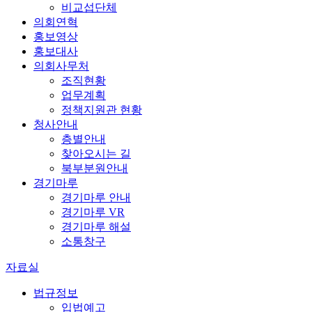
비교섭단체
의회연혁
홍보영상
홍보대사
의회사무처
조직현황
업무계획
정책지원관 현황
청사안내
층별안내
찾아오시는 길
북부분원안내
경기마루
경기마루 안내
경기마루 VR
경기마루 해설
소통창구
자료실
법규정보
입법예고