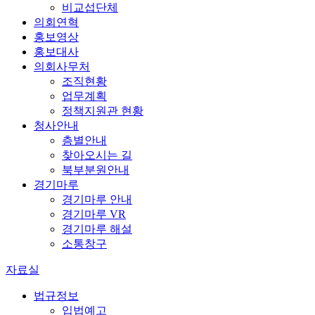
비교섭단체
의회연혁
홍보영상
홍보대사
의회사무처
조직현황
업무계획
정책지원관 현황
청사안내
층별안내
찾아오시는 길
북부분원안내
경기마루
경기마루 안내
경기마루 VR
경기마루 해설
소통창구
자료실
법규정보
입법예고