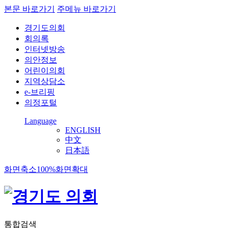
본문 바로가기
주메뉴 바로가기
경기도의회
회의록
인터넷방송
의안정보
어린이의회
지역상담소
e-브리핑
의정포털
Language
ENGLISH
中文
日本語
화면축소
100%
화면확대
통합검색