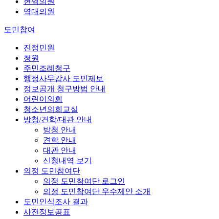
현역의원
역대의원
도민참여
진정민원
청원
주민조례청구
행정사무감사 도민제보
정보공개 청구방법 안내
어린이의회
청소년의회교실
방청/견학/대관 안내
방청 안내
견학 안내
대관 안내
신청내역 보기
의정 도민참여단
의정 도민참여단 로그인
의정 도민참여단 우수제안 소개
도민인식조사 결과
사전정보공표