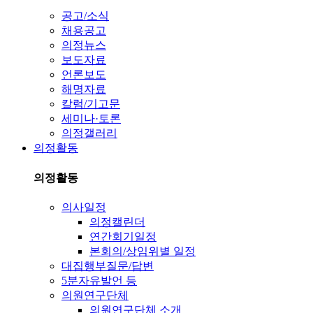
공고/소식
채용공고
의정뉴스
보도자료
언론보도
해명자료
칼럼/기고문
세미나·토론
의정갤러리
의정활동
의정활동
의사일정
의정캘린더
연간회기일정
본회의/상임위별 일정
대집행부질문/답변
5분자유발언 등
의원연구단체
의원연구단체 소개