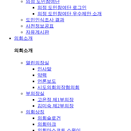
의정 도민참여단
의정 도민참여단 로그인
의정 도민참여단 우수제안 소개
도민인식조사 결과
사전정보공표
자유게시판
의회소개
의회소개
열린의장실
인사말
약력
언론보도
시도의회의장협의회
부의장실
고은정 제1부의장
김미숙 제2부의장
의회상징
의회슬로건
의회마크
의회마스코트 소원이