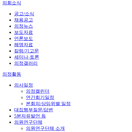
의회소식
공고/소식
채용공고
의정뉴스
보도자료
언론보도
해명자료
칼럼/기고문
세미나·토론
의정갤러리
의정활동
의사일정
의정캘린더
연간회기일정
본회의/상임위별 일정
대집행부질문/답변
5분자유발언 등
의원연구단체
의원연구단체 소개