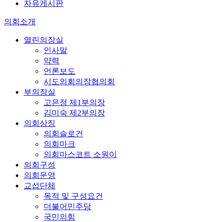
자유게시판
의회소개
열린의장실
인사말
약력
언론보도
시도의회의장협의회
부의장실
고은정 제1부의장
김미숙 제2부의장
의회상징
의회슬로건
의회마크
의회마스코트 소원이
의회구성
의회운영
교섭단체
목적 및 구성요건
더불어민주당
국민의힘