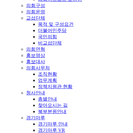
의회구성
의회운영
교섭단체
목적 및 구성요건
더불어민주당
국민의힘
비교섭단체
의회연혁
홍보영상
홍보대사
의회사무처
조직현황
업무계획
정책지원관 현황
청사안내
층별안내
찾아오시는 길
북부분원안내
경기마루
경기마루 안내
경기마루 VR