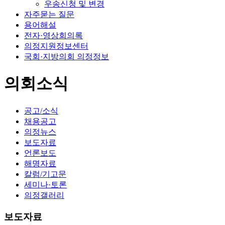
우송신청 및 변경
자주묻는 질문
용어해설
전자·영상회의록
의정지원정보센터
국회·지방의회 의정정보
의회소식
공고/소식
채용공고
의정뉴스
보도자료
언론보도
해명자료
칼럼/기고문
세미나·토론
의정갤러리
보도자료