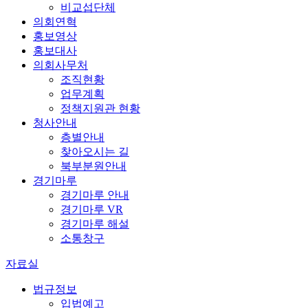
비교섭단체
의회연혁
홍보영상
홍보대사
의회사무처
조직현황
업무계획
정책지원관 현황
청사안내
층별안내
찾아오시는 길
북부분원안내
경기마루
경기마루 안내
경기마루 VR
경기마루 해설
소통창구
자료실
법규정보
입법예고