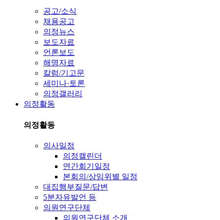
공고/소식
채용공고
의정뉴스
보도자료
언론보도
해명자료
칼럼/기고문
세미나·토론
의정갤러리
의정활동
의정활동
의사일정
의정캘린더
연간회기일정
본회의/상임위별 일정
대집행부질문/답변
5분자유발언 등
의원연구단체
의원연구단체 소개