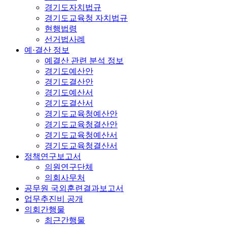
경기도자치법규
경기도교육청 자치법규
현행법령
선거법사례
예·결산 정보
예결산 관련 분석 정보
경기도예산안
경기도결산안
경기도예산서
경기도결산서
경기도교육청예산안
경기도교육청결산안
경기도교육청예산서
경기도교육청결산서
정책연구보고서
의원연구단체
의회사무처
공무원 국외훈련결과보고서
업무추진비 공개
의회간행물
최근간행물