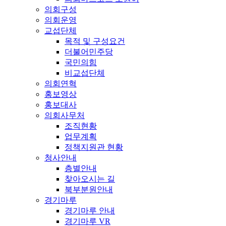
의회구성
의회운영
교섭단체
목적 및 구성요건
더불어민주당
국민의힘
비교섭단체
의회연혁
홍보영상
홍보대사
의회사무처
조직현황
업무계획
정책지원관 현황
청사안내
층별안내
찾아오시는 길
북부분원안내
경기마루
경기마루 안내
경기마루 VR