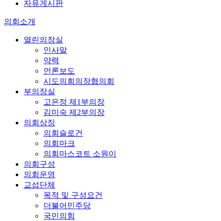
자유게시판
의회소개
열린의장실
인사말
약력
언론보도
시도의회의장협의회
부의장실
고은정 제1부의장
김미숙 제2부의장
의회상징
의회슬로건
의회마크
의회마스코트 소원이
의회구성
의회운영
교섭단체
목적 및 구성요건
더불어민주당
국민의힘