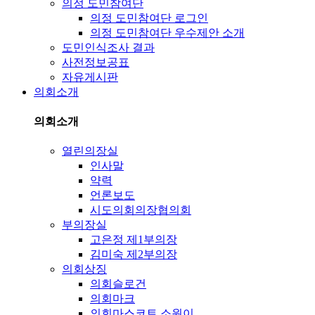
의정 도민참여단
의정 도민참여단 로그인
의정 도민참여단 우수제안 소개
도민인식조사 결과
사전정보공표
자유게시판
의회소개
의회소개
열린의장실
인사말
약력
언론보도
시도의회의장협의회
부의장실
고은정 제1부의장
김미숙 제2부의장
의회상징
의회슬로건
의회마크
의회마스코트 소원이