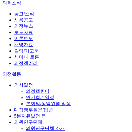
의회소식
공고/소식
채용공고
의정뉴스
보도자료
언론보도
해명자료
칼럼/기고문
세미나·토론
의정갤러리
의정활동
의사일정
의정캘린더
연간회기일정
본회의/상임위별 일정
대집행부질문/답변
5분자유발언 등
의원연구단체
의원연구단체 소개