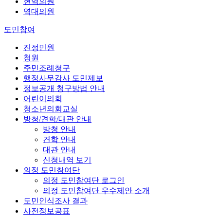
현역의원
역대의원
도민참여
진정민원
청원
주민조례청구
행정사무감사 도민제보
정보공개 청구방법 안내
어린이의회
청소년의회교실
방청/견학/대관 안내
방청 안내
견학 안내
대관 안내
신청내역 보기
의정 도민참여단
의정 도민참여단 로그인
의정 도민참여단 우수제안 소개
도민인식조사 결과
사전정보공표