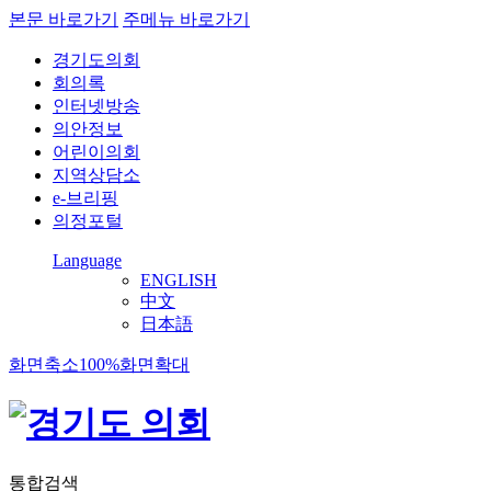
본문 바로가기
주메뉴 바로가기
경기도의회
회의록
인터넷방송
의안정보
어린이의회
지역상담소
e-브리핑
의정포털
Language
ENGLISH
中文
日本語
화면축소
100%
화면확대
통합검색