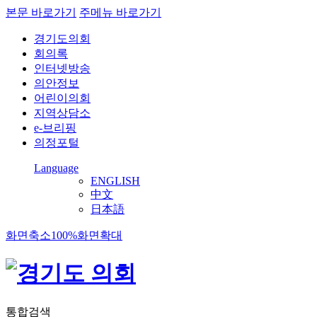
본문 바로가기
주메뉴 바로가기
경기도의회
회의록
인터넷방송
의안정보
어린이의회
지역상담소
e-브리핑
의정포털
Language
ENGLISH
中文
日本語
화면축소
100%
화면확대
통합검색