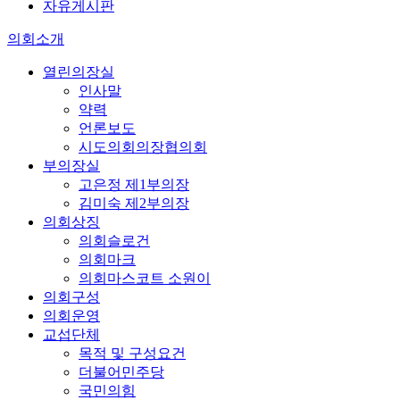
자유게시판
의회소개
열린의장실
인사말
약력
언론보도
시도의회의장협의회
부의장실
고은정 제1부의장
김미숙 제2부의장
의회상징
의회슬로건
의회마크
의회마스코트 소원이
의회구성
의회운영
교섭단체
목적 및 구성요건
더불어민주당
국민의힘