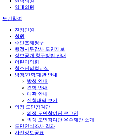
현역의원
역대의원
도민참여
진정민원
청원
주민조례청구
행정사무감사 도민제보
정보공개 청구방법 안내
어린이의회
청소년의회교실
방청/견학/대관 안내
방청 안내
견학 안내
대관 안내
신청내역 보기
의정 도민참여단
의정 도민참여단 로그인
의정 도민참여단 우수제안 소개
도민인식조사 결과
사전정보공표