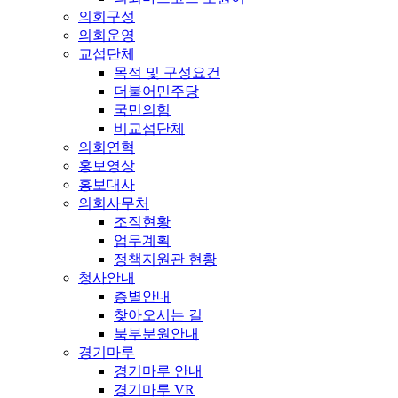
의회구성
의회운영
교섭단체
목적 및 구성요건
더불어민주당
국민의힘
비교섭단체
의회연혁
홍보영상
홍보대사
의회사무처
조직현황
업무계획
정책지원관 현황
청사안내
층별안내
찾아오시는 길
북부분원안내
경기마루
경기마루 안내
경기마루 VR