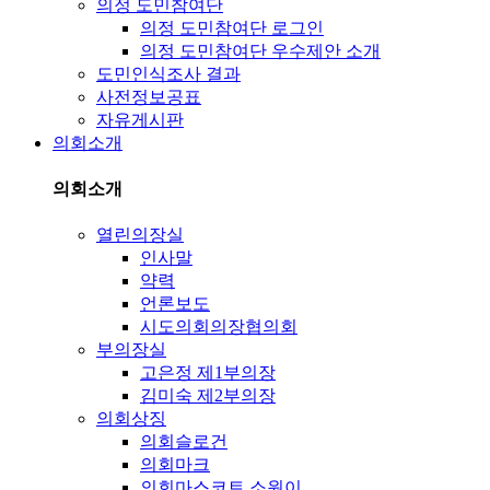
의정 도민참여단
의정 도민참여단 로그인
의정 도민참여단 우수제안 소개
도민인식조사 결과
사전정보공표
자유게시판
의회소개
의회소개
열린의장실
인사말
약력
언론보도
시도의회의장협의회
부의장실
고은정 제1부의장
김미숙 제2부의장
의회상징
의회슬로건
의회마크
의회마스코트 소원이