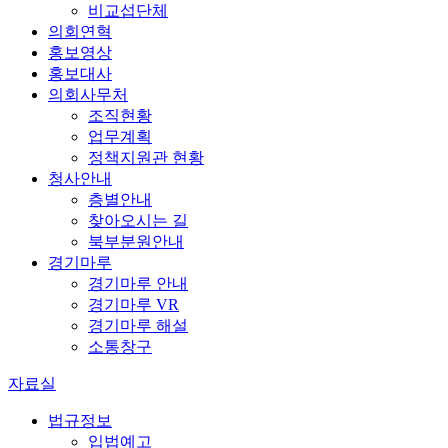
비교섭단체
의회연혁
홍보영상
홍보대사
의회사무처
조직현황
업무계획
정책지원관 현황
청사안내
층별안내
찾아오시는 길
북부분원안내
경기마루
경기마루 안내
경기마루 VR
경기마루 해설
소통창구
자료실
법규정보
입법예고