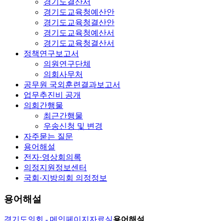
경기도결산서
경기도교육청예산안
경기도교육청결산안
경기도교육청예산서
경기도교육청결산서
정책연구보고서
의원연구단체
의회사무처
공무원 국외훈련결과보고서
업무추진비 공개
의회간행물
최근간행물
우송신청 및 변경
자주묻는 질문
용어해설
전자·영상회의록
의정지원정보센터
국회·지방의회 의정정보
용어해설
경기도의회 - 메인페이지
자료실
용어해설