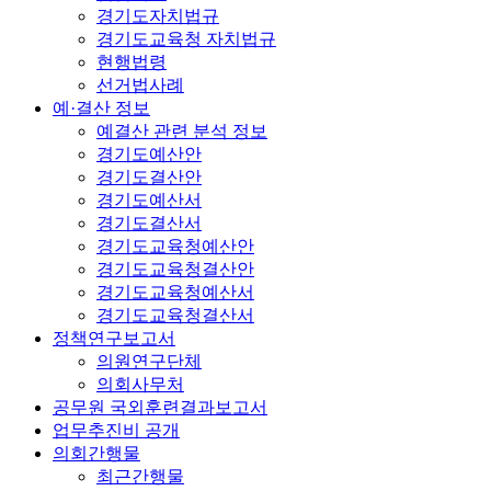
경기도자치법규
경기도교육청 자치법규
현행법령
선거법사례
예·결산 정보
예결산 관련 분석 정보
경기도예산안
경기도결산안
경기도예산서
경기도결산서
경기도교육청예산안
경기도교육청결산안
경기도교육청예산서
경기도교육청결산서
정책연구보고서
의원연구단체
의회사무처
공무원 국외훈련결과보고서
업무추진비 공개
의회간행물
최근간행물