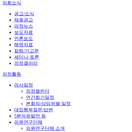
의회소식
공고/소식
채용공고
의정뉴스
보도자료
언론보도
해명자료
칼럼/기고문
세미나·토론
의정갤러리
의정활동
의사일정
의정캘린더
연간회기일정
본회의/상임위별 일정
대집행부질문/답변
5분자유발언 등
의원연구단체
의원연구단체 소개