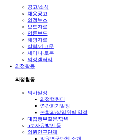
공고/소식
채용공고
의정뉴스
보도자료
언론보도
해명자료
칼럼/기고문
세미나·토론
의정갤러리
의정활동
의정활동
의사일정
의정캘린더
연간회기일정
본회의/상임위별 일정
대집행부질문/답변
5분자유발언 등
의원연구단체
의원연구단체 소개