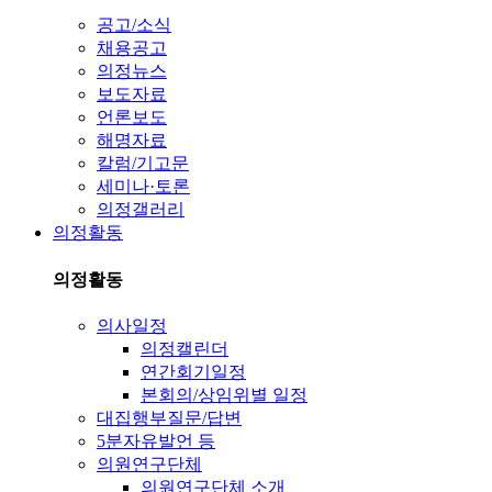
공고/소식
채용공고
의정뉴스
보도자료
언론보도
해명자료
칼럼/기고문
세미나·토론
의정갤러리
의정활동
의정활동
의사일정
의정캘린더
연간회기일정
본회의/상임위별 일정
대집행부질문/답변
5분자유발언 등
의원연구단체
의원연구단체 소개