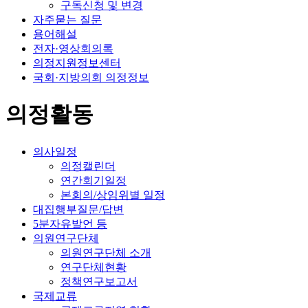
구독신청 및 변경
자주묻는 질문
용어해설
전자·영상회의록
의정지원정보센터
국회·지방의회 의정정보
의정활동
의사일정
의정캘린더
연간회기일정
본회의/상임위별 일정
대집행부질문/답변
5분자유발언 등
의원연구단체
의원연구단체 소개
연구단체현황
정책연구보고서
국제교류