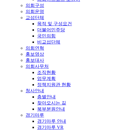
의회구성
의회운영
교섭단체
목적 및 구성요건
더불어민주당
국민의힘
비교섭단체
의회연혁
홍보영상
홍보대사
의회사무처
조직현황
업무계획
정책지원관 현황
청사안내
층별안내
찾아오시는 길
북부분원안내
경기마루
경기마루 안내
경기마루 VR