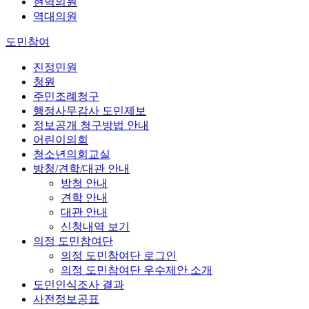
현역의원
역대의원
도민참여
진정민원
청원
주민조례청구
행정사무감사 도민제보
정보공개 청구방법 안내
어린이의회
청소년의회교실
방청/견학/대관 안내
방청 안내
견학 안내
대관 안내
신청내역 보기
의정 도민참여단
의정 도민참여단 로그인
의정 도민참여단 우수제안 소개
도민인식조사 결과
사전정보공표