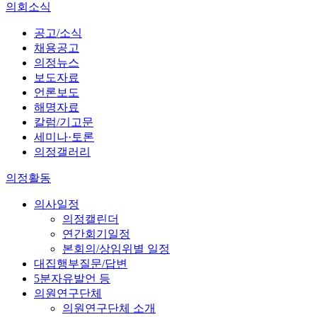
의회소식
공고/소식
채용공고
의정뉴스
보도자료
언론보도
해명자료
칼럼/기고문
세미나·토론
의정갤러리
의정활동
의사일정
의정캘린더
연간회기일정
본회의/상임위별 일정
대집행부질문/답변
5분자유발언 등
의원연구단체
의원연구단체 소개