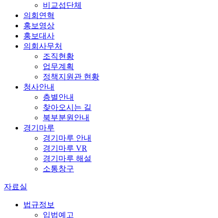
비교섭단체
의회연혁
홍보영상
홍보대사
의회사무처
조직현황
업무계획
정책지원관 현황
청사안내
층별안내
찾아오시는 길
북부분원안내
경기마루
경기마루 안내
경기마루 VR
경기마루 해설
소통창구
자료실
법규정보
입법예고