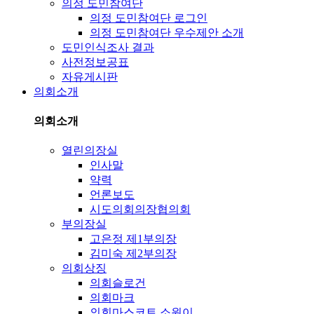
의정 도민참여단
의정 도민참여단 로그인
의정 도민참여단 우수제안 소개
도민인식조사 결과
사전정보공표
자유게시판
의회소개
의회소개
열린의장실
인사말
약력
언론보도
시도의회의장협의회
부의장실
고은정 제1부의장
김미숙 제2부의장
의회상징
의회슬로건
의회마크
의회마스코트 소원이