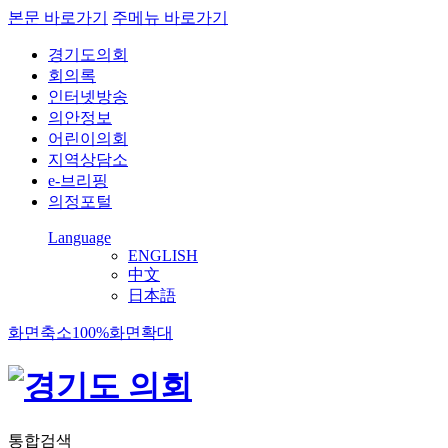
본문 바로가기
주메뉴 바로가기
경기도의회
회의록
인터넷방송
의안정보
어린이의회
지역상담소
e-브리핑
의정포털
Language
ENGLISH
中文
日本語
화면축소
100%
화면확대
통합검색