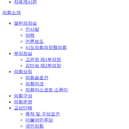
자유게시판
의회소개
열린의장실
인사말
약력
언론보도
시도의회의장협의회
부의장실
고은정 제1부의장
김미숙 제2부의장
의회상징
의회슬로건
의회마크
의회마스코트 소원이
의회구성
의회운영
교섭단체
목적 및 구성요건
더불어민주당
국민의힘