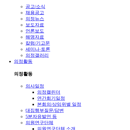
공고/소식
채용공고
의정뉴스
보도자료
언론보도
해명자료
칼럼/기고문
세미나·토론
의정갤러리
의정활동
의정활동
의사일정
의정캘린더
연간회기일정
본회의/상임위별 일정
대집행부질문/답변
5분자유발언 등
의원연구단체
의원연구단체 소개