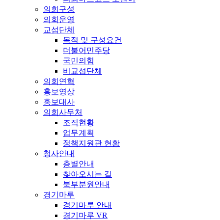
의회구성
의회운영
교섭단체
목적 및 구성요건
더불어민주당
국민의힘
비교섭단체
의회연혁
홍보영상
홍보대사
의회사무처
조직현황
업무계획
정책지원관 현황
청사안내
층별안내
찾아오시는 길
북부분원안내
경기마루
경기마루 안내
경기마루 VR