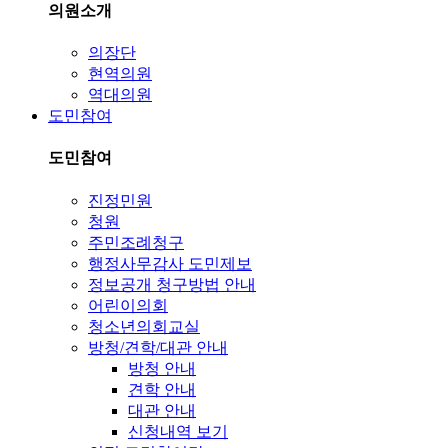
의원소개
의장단
현역의원
역대의원
도민참여
도민참여
진정민원
청원
주민조례청구
행정사무감사 도민제보
정보공개 청구방법 안내
어린이의회
청소년의회교실
방청/견학/대관 안내
방청 안내
견학 안내
대관 안내
신청내역 보기