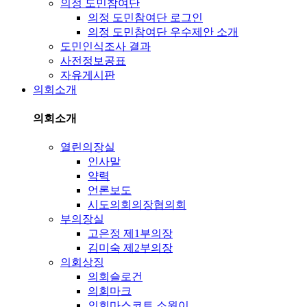
의정 도민참여단
의정 도민참여단 로그인
의정 도민참여단 우수제안 소개
도민인식조사 결과
사전정보공표
자유게시판
의회소개
의회소개
열린의장실
인사말
약력
언론보도
시도의회의장협의회
부의장실
고은정 제1부의장
김미숙 제2부의장
의회상징
의회슬로건
의회마크
의회마스코트 소원이