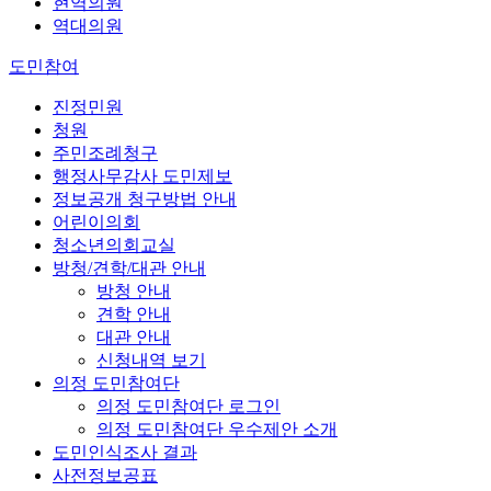
현역의원
역대의원
도민참여
진정민원
청원
주민조례청구
행정사무감사 도민제보
정보공개 청구방법 안내
어린이의회
청소년의회교실
방청/견학/대관 안내
방청 안내
견학 안내
대관 안내
신청내역 보기
의정 도민참여단
의정 도민참여단 로그인
의정 도민참여단 우수제안 소개
도민인식조사 결과
사전정보공표