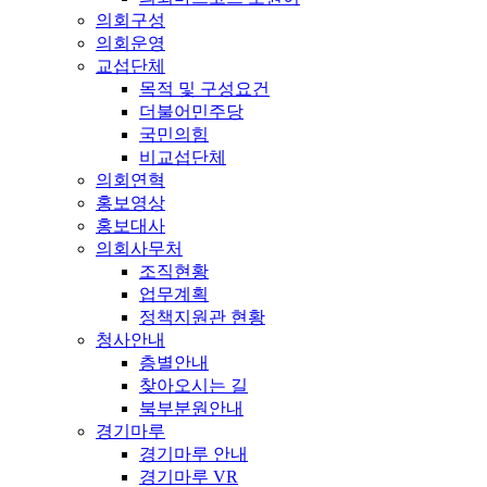
의회구성
의회운영
교섭단체
목적 및 구성요건
더불어민주당
국민의힘
비교섭단체
의회연혁
홍보영상
홍보대사
의회사무처
조직현황
업무계획
정책지원관 현황
청사안내
층별안내
찾아오시는 길
북부분원안내
경기마루
경기마루 안내
경기마루 VR