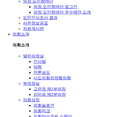
의정 도민참여단
의정 도민참여단 로그인
의정 도민참여단 우수제안 소개
도민인식조사 결과
사전정보공표
자유게시판
의회소개
의회소개
열린의장실
인사말
약력
언론보도
시도의회의장협의회
부의장실
고은정 제1부의장
김미숙 제2부의장
의회상징
의회슬로건
의회마크
의회마스코트 소원이