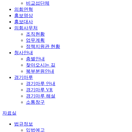
비교섭단체
의회연혁
홍보영상
홍보대사
의회사무처
조직현황
업무계획
정책지원관 현황
청사안내
층별안내
찾아오시는 길
북부분원안내
경기마루
경기마루 안내
경기마루 VR
경기마루 해설
소통창구
자료실
법규정보
입법예고