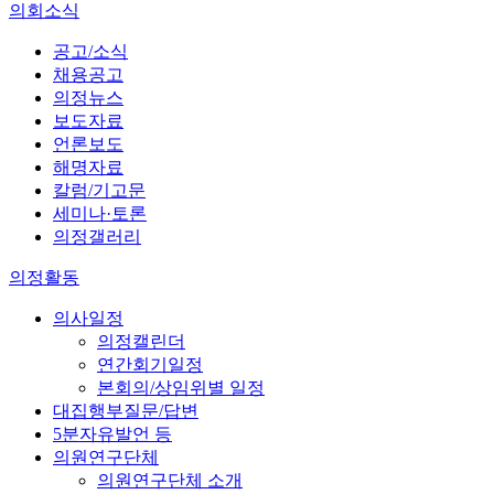
의회소식
공고/소식
채용공고
의정뉴스
보도자료
언론보도
해명자료
칼럼/기고문
세미나·토론
의정갤러리
의정활동
의사일정
의정캘린더
연간회기일정
본회의/상임위별 일정
대집행부질문/답변
5분자유발언 등
의원연구단체
의원연구단체 소개