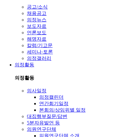
공고/소식
채용공고
의정뉴스
보도자료
언론보도
해명자료
칼럼/기고문
세미나·토론
의정갤러리
의정활동
의정활동
의사일정
의정캘린더
연간회기일정
본회의/상임위별 일정
대집행부질문/답변
5분자유발언 등
의원연구단체
의원연구단체 소개