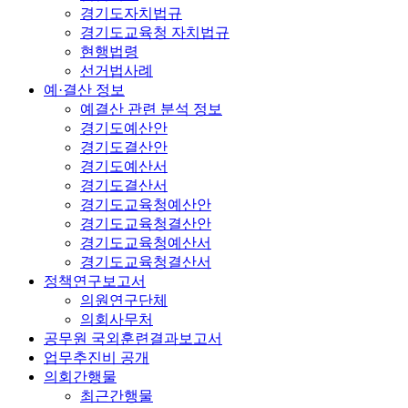
경기도자치법규
경기도교육청 자치법규
현행법령
선거법사례
예·결산 정보
예결산 관련 분석 정보
경기도예산안
경기도결산안
경기도예산서
경기도결산서
경기도교육청예산안
경기도교육청결산안
경기도교육청예산서
경기도교육청결산서
정책연구보고서
의원연구단체
의회사무처
공무원 국외훈련결과보고서
업무추진비 공개
의회간행물
최근간행물