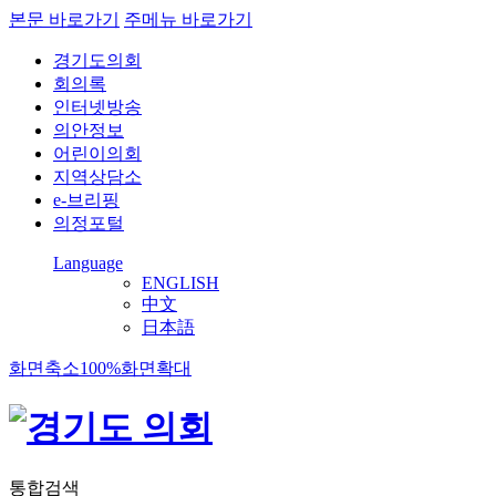
본문 바로가기
주메뉴 바로가기
경기도의회
회의록
인터넷방송
의안정보
어린이의회
지역상담소
e-브리핑
의정포털
Language
ENGLISH
中文
日本語
화면축소
100%
화면확대
통합검색