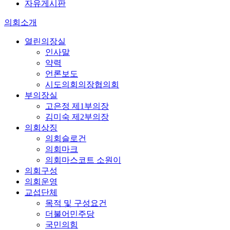
자유게시판
의회소개
열린의장실
인사말
약력
언론보도
시도의회의장협의회
부의장실
고은정 제1부의장
김미숙 제2부의장
의회상징
의회슬로건
의회마크
의회마스코트 소원이
의회구성
의회운영
교섭단체
목적 및 구성요건
더불어민주당
국민의힘