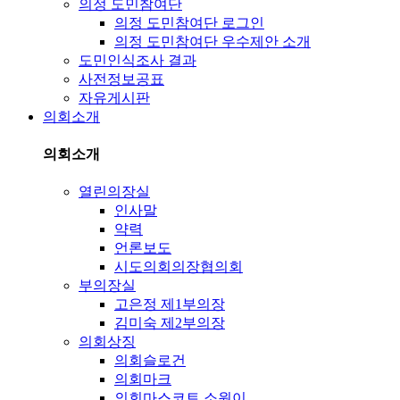
의정 도민참여단
의정 도민참여단 로그인
의정 도민참여단 우수제안 소개
도민인식조사 결과
사전정보공표
자유게시판
의회소개
의회소개
열린의장실
인사말
약력
언론보도
시도의회의장협의회
부의장실
고은정 제1부의장
김미숙 제2부의장
의회상징
의회슬로건
의회마크
의회마스코트 소원이