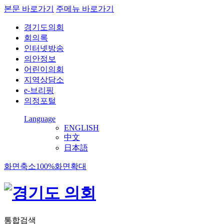
본문 바로가기
주메뉴 바로가기
경기도의회
회의록
인터넷방송
의안정보
어린이의회
지역상담소
e-브리핑
의정포털
Language
ENGLISH
中文
日本語
화면축소
100%
화면확대
통합검색