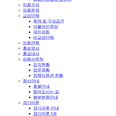
의회구성
의회운영
교섭단체
목적 및 구성요건
더불어민주당
국민의힘
비교섭단체
의회연혁
홍보영상
홍보대사
의회사무처
조직현황
업무계획
정책지원관 현황
청사안내
층별안내
찾아오시는 길
북부분원안내
경기마루
경기마루 안내
경기마루 VR