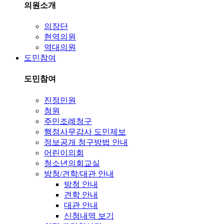
의원소개
의장단
현역의원
역대의원
도민참여
도민참여
진정민원
청원
주민조례청구
행정사무감사 도민제보
정보공개 청구방법 안내
어린이의회
청소년의회교실
방청/견학/대관 안내
방청 안내
견학 안내
대관 안내
신청내역 보기