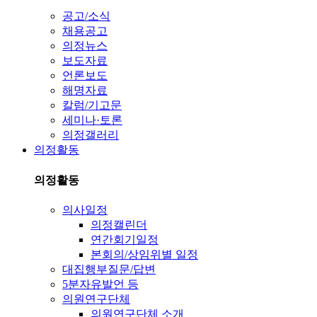
공고/소식
채용공고
의정뉴스
보도자료
언론보도
해명자료
칼럼/기고문
세미나·토론
의정갤러리
의정활동
의정활동
의사일정
의정캘린더
연간회기일정
본회의/상임위별 일정
대집행부질문/답변
5분자유발언 등
의원연구단체
의원연구단체 소개