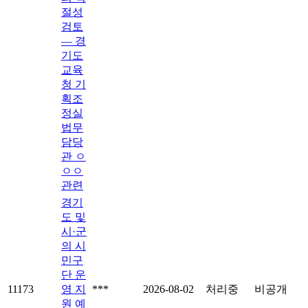
절성
검토
― 경
기도
교육
청 기
획조
정실
법무
담당
관 ㅇ
ㅇㅇ
관련
경기
도 및
시·군
의 시
민구
단 운
11173
영 지
***
2026-08-02
처리중
비공개
원 예