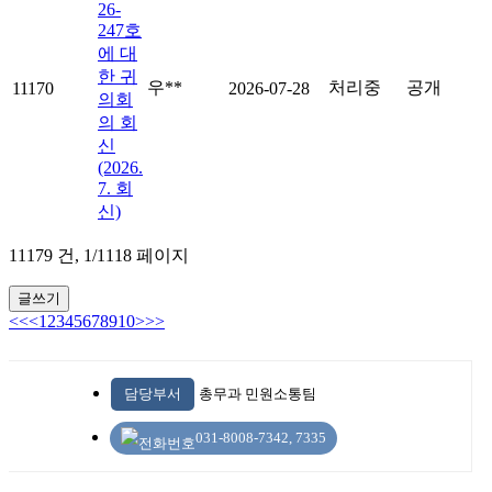
26-
247호
에 대
한 귀
우**
처리중
공개
11170
2026-07-28
의회
의 회
신
(2026.
7. 회
신)
11179 건,
1/1118 페이지
글쓰기
<<
<
1
2
3
4
5
6
7
8
9
10
>
>>
담당부서
총무과 민원소통팀
031-8008-7342, 7335