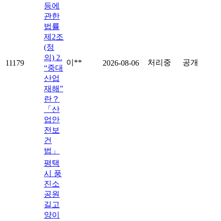
등에
관한
법률
제2조
(정
의) 2.
이**
처리중
공개
11179
2026-08-06
“중대
산업
재해”
란？
「산
업안
전보
건
법」
평택
시 풍
진소
공원
길고
양이