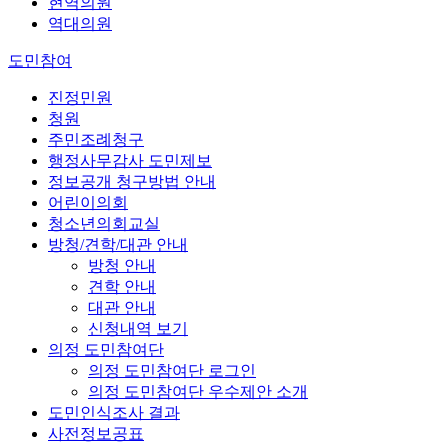
현역의원
역대의원
도민참여
진정민원
청원
주민조례청구
행정사무감사 도민제보
정보공개 청구방법 안내
어린이의회
청소년의회교실
방청/견학/대관 안내
방청 안내
견학 안내
대관 안내
신청내역 보기
의정 도민참여단
의정 도민참여단 로그인
의정 도민참여단 우수제안 소개
도민인식조사 결과
사전정보공표