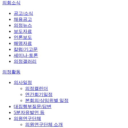
의회소식
공고/소식
채용공고
의정뉴스
보도자료
언론보도
해명자료
칼럼/기고문
세미나·토론
의정갤러리
의정활동
의사일정
의정캘린더
연간회기일정
본회의/상임위별 일정
대집행부질문/답변
5분자유발언 등
의원연구단체
의원연구단체 소개