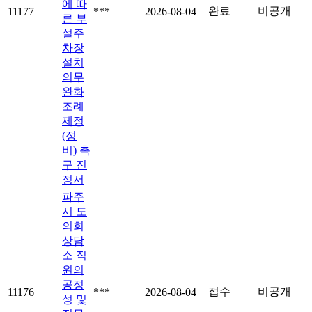
에 따
완료
비공개
11177
***
2026-08-04
른 부
설주
차장
설치
의무
완화
조례
제정
(정
비) 촉
구 진
정서
파주
시 도
의회
상담
소 직
원의
공정
접수
비공개
11176
***
2026-08-04
성 및