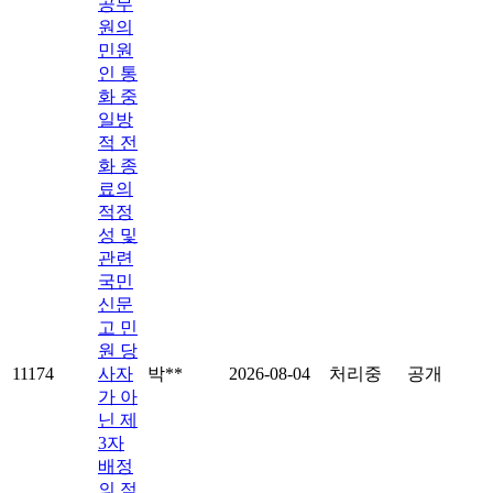
공무
원의
민원
인 통
화 중
일방
적 전
화 종
료의
적정
성 및
관련
국민
신문
고 민
원 당
11174
사자
박**
2026-08-04
처리중
공개
가 아
닌 제
3자
배정
의 적