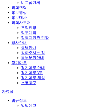
비교섭단체
의회연혁
홍보영상
홍보대사
의회사무처
조직현황
업무계획
정책지원관 현황
청사안내
층별안내
찾아오시는 길
북부분원안내
경기마루
경기마루 안내
경기마루 VR
경기마루 해설
소통창구
자료실
법규정보
입법예고