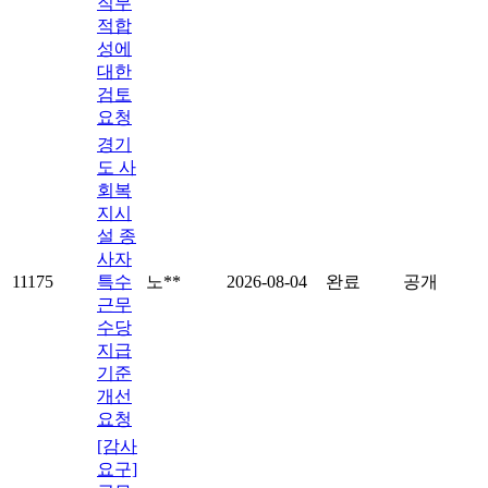
직무
적합
성에
대한
검토
요청
경기
도 사
회복
지시
설 종
사자
11175
특수
노**
2026-08-04
완료
공개
근무
수당
지급
기준
개선
요청
[감사
요구]