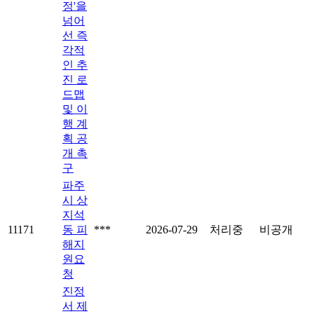
정'을
넘어
선 즉
각적
인 추
진 로
드맵
및 이
행 계
획 공
개 촉
구
파주
시 상
지석
11171
동 피
***
2026-07-29
처리중
비공개
해지
원요
청
진정
서 제