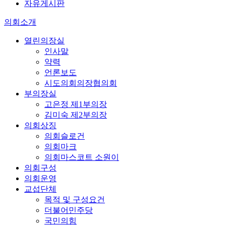
자유게시판
의회소개
열린의장실
인사말
약력
언론보도
시도의회의장협의회
부의장실
고은정 제1부의장
김미숙 제2부의장
의회상징
의회슬로건
의회마크
의회마스코트 소원이
의회구성
의회운영
교섭단체
목적 및 구성요건
더불어민주당
국민의힘