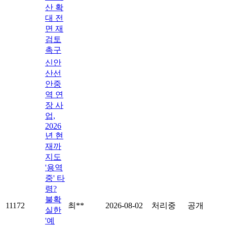
산 확
대 전
면 재
검토
촉구
신안
산선
안중
역 연
장 사
업,
2026
년 현
재까
지도
'용역
중' 타
령?
불확
11172
최**
2026-08-02
처리중
공개
실한
'예