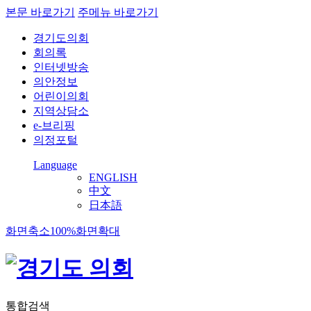
본문 바로가기
주메뉴 바로가기
경기도의회
회의록
인터넷방송
의안정보
어린이의회
지역상담소
e-브리핑
의정포털
Language
ENGLISH
中文
日本語
화면축소
100%
화면확대
통합검색