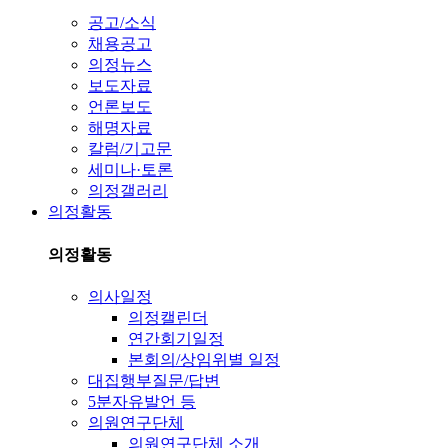
공고/소식
채용공고
의정뉴스
보도자료
언론보도
해명자료
칼럼/기고문
세미나·토론
의정갤러리
의정활동
의정활동
의사일정
의정캘린더
연간회기일정
본회의/상임위별 일정
대집행부질문/답변
5분자유발언 등
의원연구단체
의원연구단체 소개