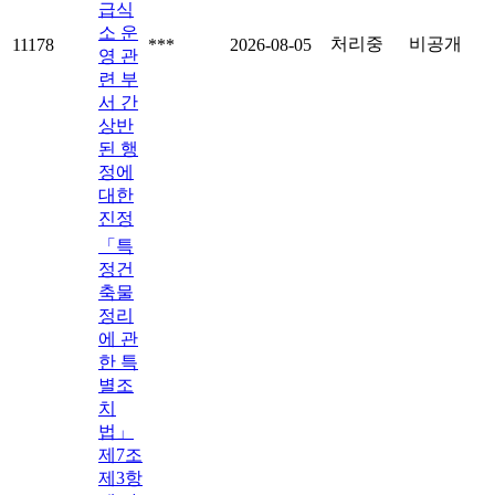
급식
소 운
처리중
비공개
11178
***
2026-08-05
영 관
련 부
서 간
상반
된 행
정에
대한
진정
「특
정건
축물
정리
에 관
한 특
별조
치
법」
제7조
제3항