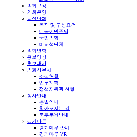
의회구성
의회운영
교섭단체
목적 및 구성요건
더불어민주당
국민의힘
비교섭단체
의회연혁
홍보영상
홍보대사
의회사무처
조직현황
업무계획
정책지원관 현황
청사안내
층별안내
찾아오시는 길
북부분원안내
경기마루
경기마루 안내
경기마루 VR