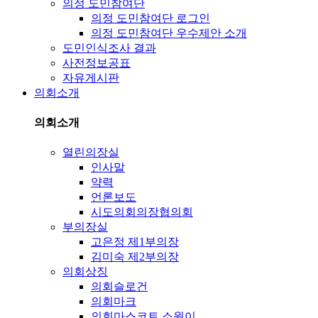
의정 도민참여단
의정 도민참여단 로그인
의정 도민참여단 우수제안 소개
도민인식조사 결과
사전정보공표
자유게시판
의회소개
의회소개
열린의장실
인사말
약력
언론보도
시도의회의장협의회
부의장실
고은정 제1부의장
김미숙 제2부의장
의회상징
의회슬로건
의회마크
의회마스코트 소원이