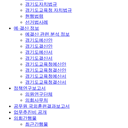
경기도자치법규
경기도교육청 자치법규
현행법령
선거법사례
예·결산 정보
예결산 관련 분석 정보
경기도예산안
경기도결산안
경기도예산서
경기도결산서
경기도교육청예산안
경기도교육청결산안
경기도교육청예산서
경기도교육청결산서
정책연구보고서
의원연구단체
의회사무처
공무원 국외훈련결과보고서
업무추진비 공개
의회간행물
최근간행물