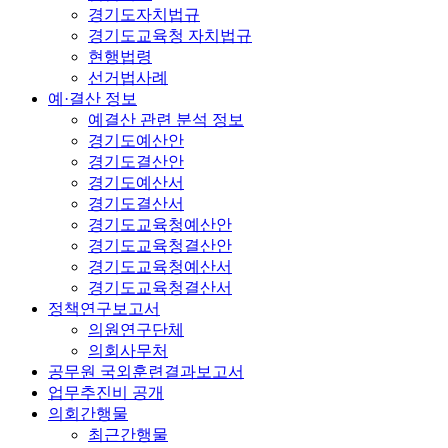
경기도자치법규
경기도교육청 자치법규
현행법령
선거법사례
예·결산 정보
예결산 관련 분석 정보
경기도예산안
경기도결산안
경기도예산서
경기도결산서
경기도교육청예산안
경기도교육청결산안
경기도교육청예산서
경기도교육청결산서
정책연구보고서
의원연구단체
의회사무처
공무원 국외훈련결과보고서
업무추진비 공개
의회간행물
최근간행물