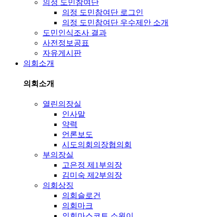
의정 도민참여단
의정 도민참여단 로그인
의정 도민참여단 우수제안 소개
도민인식조사 결과
사전정보공표
자유게시판
의회소개
의회소개
열린의장실
인사말
약력
언론보도
시도의회의장협의회
부의장실
고은정 제1부의장
김미숙 제2부의장
의회상징
의회슬로건
의회마크
의회마스코트 소원이