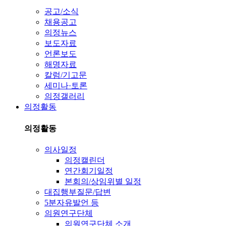
공고/소식
채용공고
의정뉴스
보도자료
언론보도
해명자료
칼럼/기고문
세미나·토론
의정갤러리
의정활동
의정활동
의사일정
의정캘린더
연간회기일정
본회의/상임위별 일정
대집행부질문/답변
5분자유발언 등
의원연구단체
의원연구단체 소개