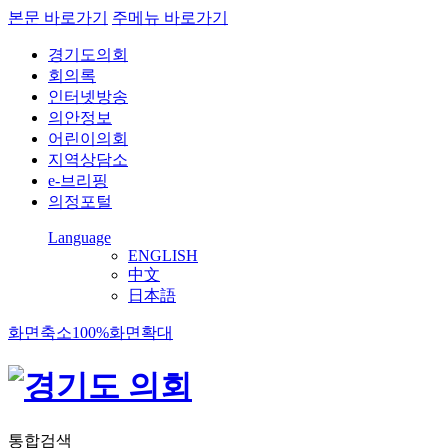
본문 바로가기
주메뉴 바로가기
경기도의회
회의록
인터넷방송
의안정보
어린이의회
지역상담소
e-브리핑
의정포털
Language
ENGLISH
中文
日本語
화면축소
100%
화면확대
통합검색