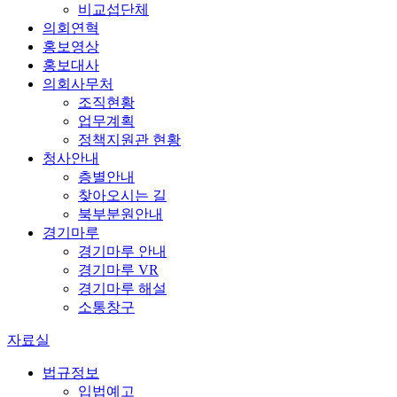
비교섭단체
의회연혁
홍보영상
홍보대사
의회사무처
조직현황
업무계획
정책지원관 현황
청사안내
층별안내
찾아오시는 길
북부분원안내
경기마루
경기마루 안내
경기마루 VR
경기마루 해설
소통창구
자료실
법규정보
입법예고