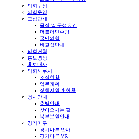
의회구성
의회운영
교섭단체
목적 및 구성요건
더불어민주당
국민의힘
비교섭단체
의회연혁
홍보영상
홍보대사
의회사무처
조직현황
업무계획
정책지원관 현황
청사안내
층별안내
찾아오시는 길
북부분원안내
경기마루
경기마루 안내
경기마루 VR