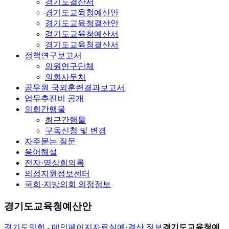
경기도결산서
경기도교육청예산안
경기도교육청결산안
경기도교육청예산서
경기도교육청결산서
정책연구보고서
의원연구단체
의회사무처
공무원 국외훈련결과보고서
업무추진비 공개
의회간행물
최근간행물
구독신청 및 변경
자주묻는 질문
용어해설
전자·영상회의록
의정지원정보센터
국회·지방의회 의정정보
경기도교육청예산안
경기도의회 - 메인페이지
자료실
예·결산 정보
경기도교육청예