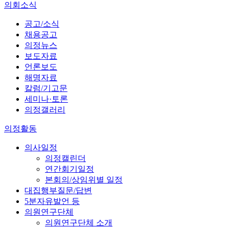
의회소식
공고/소식
채용공고
의정뉴스
보도자료
언론보도
해명자료
칼럼/기고문
세미나·토론
의정갤러리
의정활동
의사일정
의정캘린더
연간회기일정
본회의/상임위별 일정
대집행부질문/답변
5분자유발언 등
의원연구단체
의원연구단체 소개