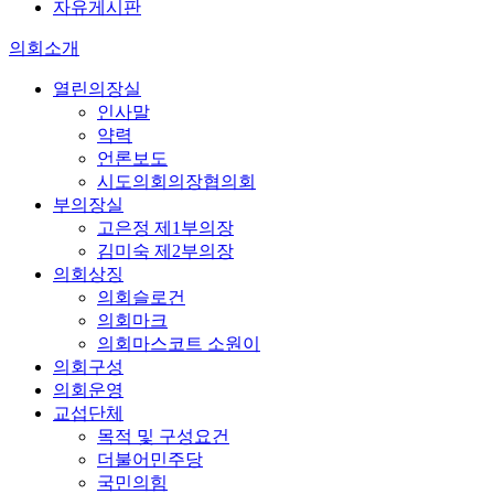
자유게시판
의회소개
열린의장실
인사말
약력
언론보도
시도의회의장협의회
부의장실
고은정 제1부의장
김미숙 제2부의장
의회상징
의회슬로건
의회마크
의회마스코트 소원이
의회구성
의회운영
교섭단체
목적 및 구성요건
더불어민주당
국민의힘