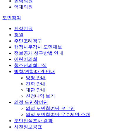
현역의원
역대의원
도민참여
진정민원
청원
주민조례청구
행정사무감사 도민제보
정보공개 청구방법 안내
어린이의회
청소년의회교실
방청/견학/대관 안내
방청 안내
견학 안내
대관 안내
신청내역 보기
의정 도민참여단
의정 도민참여단 로그인
의정 도민참여단 우수제안 소개
도민인식조사 결과
사전정보공표