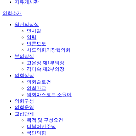
자유게시판
의회소개
열린의장실
인사말
약력
언론보도
시도의회의장협의회
부의장실
고은정 제1부의장
김미숙 제2부의장
의회상징
의회슬로건
의회마크
의회마스코트 소원이
의회구성
의회운영
교섭단체
목적 및 구성요건
더불어민주당
국민의힘