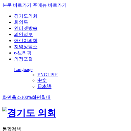
본문 바로가기
주메뉴 바로가기
경기도의회
회의록
인터넷방송
의안정보
어린이의회
지역상담소
e-브리핑
의정포털
Language
ENGLISH
中文
日本語
화면축소
100%
화면확대
통합검색