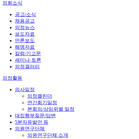
의회소식
공고/소식
채용공고
의정뉴스
보도자료
언론보도
해명자료
칼럼/기고문
세미나·토론
의정갤러리
의정활동
의사일정
의정캘린더
연간회기일정
본회의/상임위별 일정
대집행부질문/답변
5분자유발언 등
의원연구단체
의원연구단체 소개