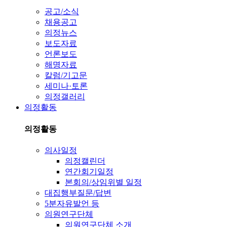
공고/소식
채용공고
의정뉴스
보도자료
언론보도
해명자료
칼럼/기고문
세미나·토론
의정갤러리
의정활동
의정활동
의사일정
의정캘린더
연간회기일정
본회의/상임위별 일정
대집행부질문/답변
5분자유발언 등
의원연구단체
의원연구단체 소개