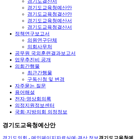
경기도결산서
경기도교육청예산안
경기도교육청결산안
경기도교육청예산서
경기도교육청결산서
정책연구보고서
의원연구단체
의회사무처
공무원 국외훈련결과보고서
업무추진비 공개
의회간행물
최근간행물
구독신청 및 변경
자주묻는 질문
용어해설
전자·영상회의록
의정지원정보센터
국회·지방의회 의정정보
경기도교육청예산안
경기도의회 - 메인페이지
자료실
예·결산 정보
경기도교육청예