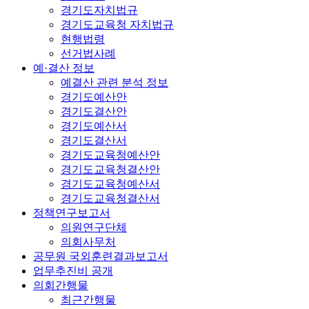
경기도자치법규
경기도교육청 자치법규
현행법령
선거법사례
예·결산 정보
예결산 관련 분석 정보
경기도예산안
경기도결산안
경기도예산서
경기도결산서
경기도교육청예산안
경기도교육청결산안
경기도교육청예산서
경기도교육청결산서
정책연구보고서
의원연구단체
의회사무처
공무원 국외훈련결과보고서
업무추진비 공개
의회간행물
최근간행물