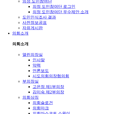
의정 도민참여단
의정 도민참여단 로그인
의정 도민참여단 우수제안 소개
도민인식조사 결과
사전정보공표
자유게시판
의회소개
의회소개
열린의장실
인사말
약력
언론보도
시도의회의장협의회
부의장실
고은정 제1부의장
김미숙 제2부의장
의회상징
의회슬로건
의회마크
의회마스코트 소원이