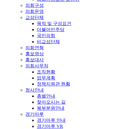
의회구성
의회운영
교섭단체
목적 및 구성요건
더불어민주당
국민의힘
비교섭단체
의회연혁
홍보영상
홍보대사
의회사무처
조직현황
업무계획
정책지원관 현황
청사안내
층별안내
찾아오시는 길
북부분원안내
경기마루
경기마루 안내
경기마루 VR