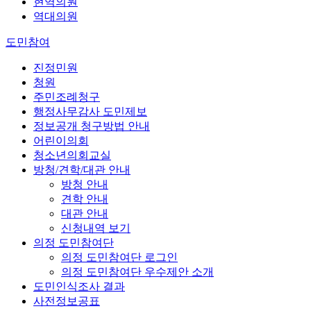
현역의원
역대의원
도민참여
진정민원
청원
주민조례청구
행정사무감사 도민제보
정보공개 청구방법 안내
어린이의회
청소년의회교실
방청/견학/대관 안내
방청 안내
견학 안내
대관 안내
신청내역 보기
의정 도민참여단
의정 도민참여단 로그인
의정 도민참여단 우수제안 소개
도민인식조사 결과
사전정보공표