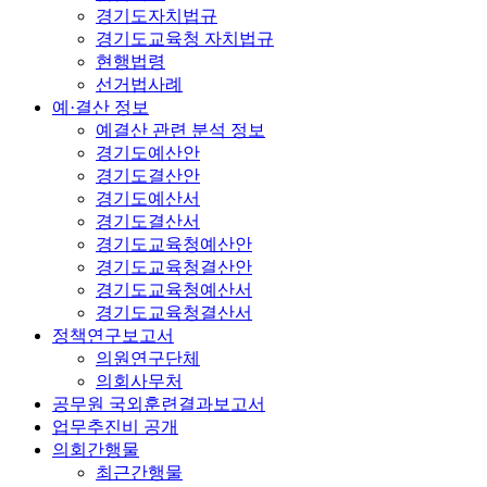
경기도자치법규
경기도교육청 자치법규
현행법령
선거법사례
예·결산 정보
예결산 관련 분석 정보
경기도예산안
경기도결산안
경기도예산서
경기도결산서
경기도교육청예산안
경기도교육청결산안
경기도교육청예산서
경기도교육청결산서
정책연구보고서
의원연구단체
의회사무처
공무원 국외훈련결과보고서
업무추진비 공개
의회간행물
최근간행물