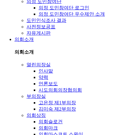
의정 도민참여단
의정 도민참여단 로그인
의정 도민참여단 우수제안 소개
도민인식조사 결과
사전정보공표
자유게시판
의회소개
의회소개
열린의장실
인사말
약력
언론보도
시도의회의장협의회
부의장실
고은정 제1부의장
김미숙 제2부의장
의회상징
의회슬로건
의회마크
의회마스코트 소원이