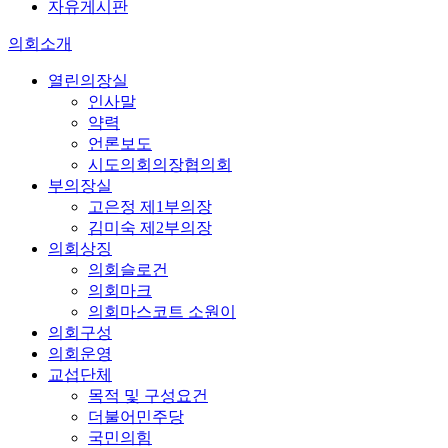
자유게시판
의회소개
열린의장실
인사말
약력
언론보도
시도의회의장협의회
부의장실
고은정 제1부의장
김미숙 제2부의장
의회상징
의회슬로건
의회마크
의회마스코트 소원이
의회구성
의회운영
교섭단체
목적 및 구성요건
더불어민주당
국민의힘