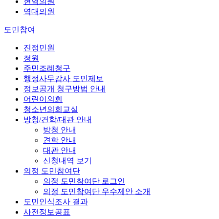
현역의원
역대의원
도민참여
진정민원
청원
주민조례청구
행정사무감사 도민제보
정보공개 청구방법 안내
어린이의회
청소년의회교실
방청/견학/대관 안내
방청 안내
견학 안내
대관 안내
신청내역 보기
의정 도민참여단
의정 도민참여단 로그인
의정 도민참여단 우수제안 소개
도민인식조사 결과
사전정보공표