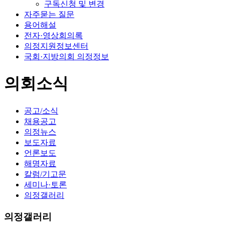
구독신청 및 변경
자주묻는 질문
용어해설
전자·영상회의록
의정지원정보센터
국회·지방의회 의정정보
의회소식
공고/소식
채용공고
의정뉴스
보도자료
언론보도
해명자료
칼럼/기고문
세미나·토론
의정갤러리
의정갤러리