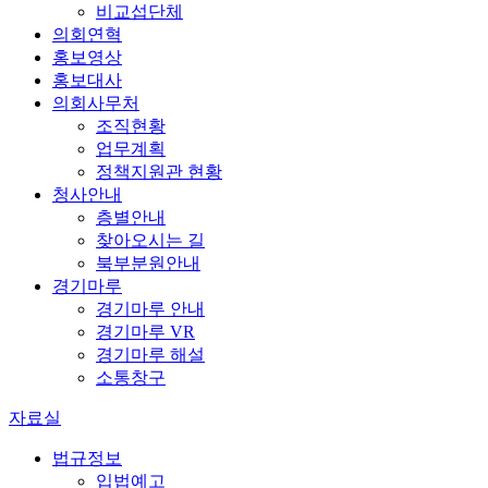
비교섭단체
의회연혁
홍보영상
홍보대사
의회사무처
조직현황
업무계획
정책지원관 현황
청사안내
층별안내
찾아오시는 길
북부분원안내
경기마루
경기마루 안내
경기마루 VR
경기마루 해설
소통창구
자료실
법규정보
입법예고