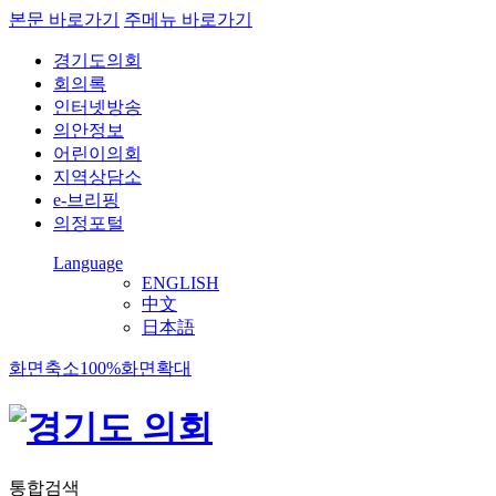
본문 바로가기
주메뉴 바로가기
경기도의회
회의록
인터넷방송
의안정보
어린이의회
지역상담소
e-브리핑
의정포털
Language
ENGLISH
中文
日本語
화면축소
100%
화면확대
통합검색