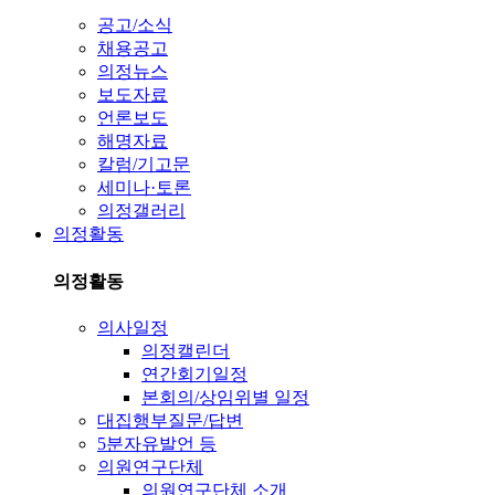
공고/소식
채용공고
의정뉴스
보도자료
언론보도
해명자료
칼럼/기고문
세미나·토론
의정갤러리
의정활동
의정활동
의사일정
의정캘린더
연간회기일정
본회의/상임위별 일정
대집행부질문/답변
5분자유발언 등
의원연구단체
의원연구단체 소개