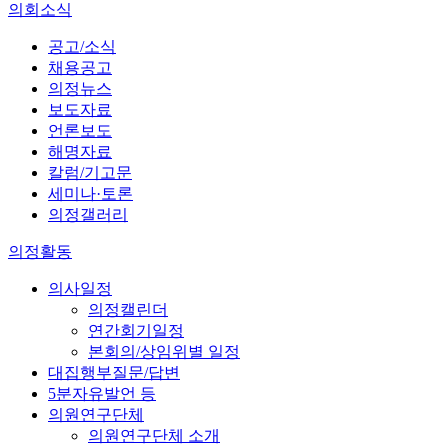
의회소식
공고/소식
채용공고
의정뉴스
보도자료
언론보도
해명자료
칼럼/기고문
세미나·토론
의정갤러리
의정활동
의사일정
의정캘린더
연간회기일정
본회의/상임위별 일정
대집행부질문/답변
5분자유발언 등
의원연구단체
의원연구단체 소개