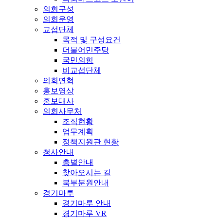
의회구성
의회운영
교섭단체
목적 및 구성요건
더불어민주당
국민의힘
비교섭단체
의회연혁
홍보영상
홍보대사
의회사무처
조직현황
업무계획
정책지원관 현황
청사안내
층별안내
찾아오시는 길
북부분원안내
경기마루
경기마루 안내
경기마루 VR