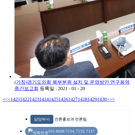
(가칭)경기도의회 북부분원 설치 및 운영방안 연구용역
중간보고회
등록일 : 2021 - 01 - 20
<<
<
1421
1422
1423
1424
1425
1426
1427
1428
1429
1430
>
>>
담당부서
언론홍보과 언론팀
031-8008-7134, 7135, 7137