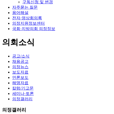
구독신청 및 변경
자주묻는 질문
용어해설
전자·영상회의록
의정지원정보센터
국회·지방의회 의정정보
의회소식
공고/소식
채용공고
의정뉴스
보도자료
언론보도
해명자료
칼럼/기고문
세미나·토론
의정갤러리
의정갤러리