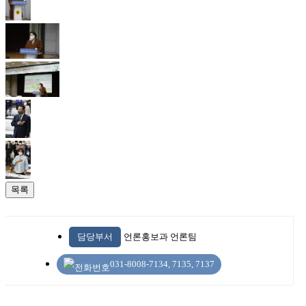
목록
담당부서
언론홍보과 언론팀
031-8008-7134, 7135, 7137