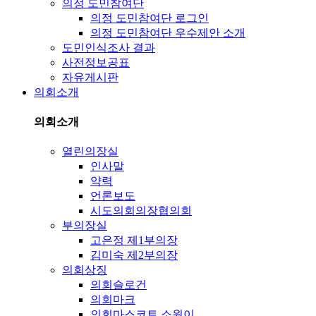
의정 도민참여단
의정 도민참여단 로그인
의정 도민참여단 우수제안 소개
도민인식조사 결과
사전정보공표
자유게시판
의회소개
의회소개
열린의장실
인사말
약력
언론보도
시도의회의장협의회
부의장실
고은정 제1부의장
김미숙 제2부의장
의회상징
의회슬로건
의회마크
의회마스코트 소원이