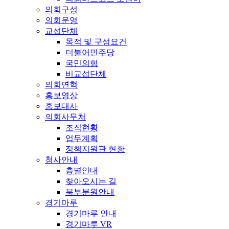
의회구성
의회운영
교섭단체
목적 및 구성요건
더불어민주당
국민의힘
비교섭단체
의회연혁
홍보영상
홍보대사
의회사무처
조직현황
업무계획
정책지원관 현황
청사안내
층별안내
찾아오시는 길
북부분원안내
경기마루
경기마루 안내
경기마루 VR