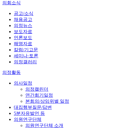
의회소식
공고/소식
채용공고
의정뉴스
보도자료
언론보도
해명자료
칼럼/기고문
세미나·토론
의정갤러리
의정활동
의사일정
의정캘린더
연간회기일정
본회의/상임위별 일정
대집행부질문/답변
5분자유발언 등
의원연구단체
의원연구단체 소개