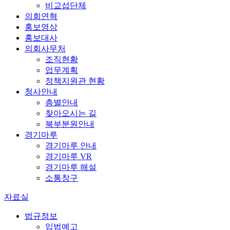
비교섭단체
의회연혁
홍보영상
홍보대사
의회사무처
조직현황
업무계획
정책지원관 현황
청사안내
층별안내
찾아오시는 길
북부분원안내
경기마루
경기마루 안내
경기마루 VR
경기마루 해설
소통창구
자료실
법규정보
입법예고