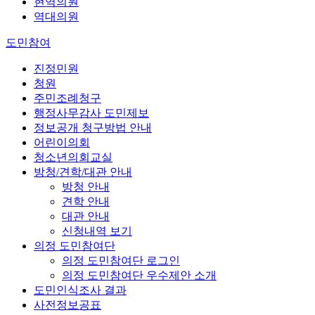
현역의원
역대의원
도민참여
진정민원
청원
주민조례청구
행정사무감사 도민제보
정보공개 청구방법 안내
어린이의회
청소년의회교실
방청/견학/대관 안내
방청 안내
견학 안내
대관 안내
신청내역 보기
의정 도민참여단
의정 도민참여단 로그인
의정 도민참여단 우수제안 소개
도민인식조사 결과
사전정보공표