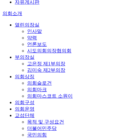
자유게시판
의회소개
열린의장실
인사말
약력
언론보도
시도의회의장협의회
부의장실
고은정 제1부의장
김미숙 제2부의장
의회상징
의회슬로건
의회마크
의회마스코트 소원이
의회구성
의회운영
교섭단체
목적 및 구성요건
더불어민주당
국민의힘