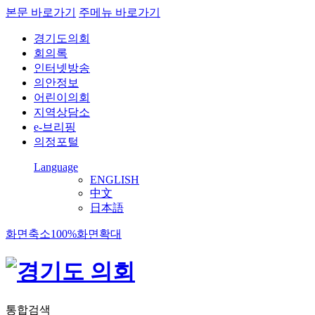
본문 바로가기
주메뉴 바로가기
경기도의회
회의록
인터넷방송
의안정보
어린이의회
지역상담소
e-브리핑
의정포털
Language
ENGLISH
中文
日本語
화면축소
100%
화면확대
통합검색