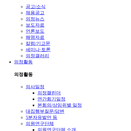
공고/소식
채용공고
의정뉴스
보도자료
언론보도
해명자료
칼럼/기고문
세미나·토론
의정갤러리
의정활동
의정활동
의사일정
의정캘린더
연간회기일정
본회의/상임위별 일정
대집행부질문/답변
5분자유발언 등
의원연구단체
의원연구단체 소개