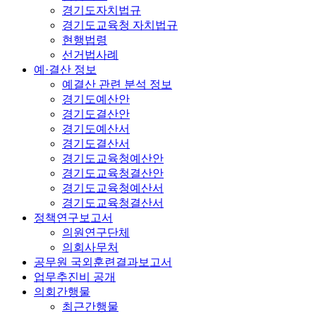
경기도자치법규
경기도교육청 자치법규
현행법령
선거법사례
예·결산 정보
예결산 관련 분석 정보
경기도예산안
경기도결산안
경기도예산서
경기도결산서
경기도교육청예산안
경기도교육청결산안
경기도교육청예산서
경기도교육청결산서
정책연구보고서
의원연구단체
의회사무처
공무원 국외훈련결과보고서
업무추진비 공개
의회간행물
최근간행물