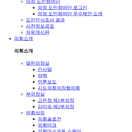
의정 도민참여단
의정 도민참여단 로그인
의정 도민참여단 우수제안 소개
도민인식조사 결과
사전정보공표
자유게시판
의회소개
의회소개
열린의장실
인사말
약력
언론보도
시도의회의장협의회
부의장실
고은정 제1부의장
김미숙 제2부의장
의회상징
의회슬로건
의회마크
의회마스코트 소원이