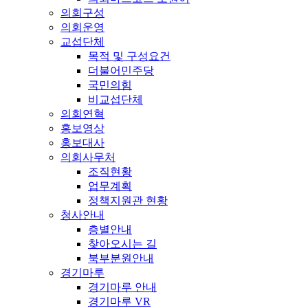
의회구성
의회운영
교섭단체
목적 및 구성요건
더불어민주당
국민의힘
비교섭단체
의회연혁
홍보영상
홍보대사
의회사무처
조직현황
업무계획
정책지원관 현황
청사안내
층별안내
찾아오시는 길
북부분원안내
경기마루
경기마루 안내
경기마루 VR