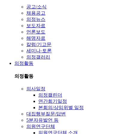
공고/소식
채용공고
의정뉴스
보도자료
언론보도
해명자료
칼럼/기고문
세미나·토론
의정갤러리
의정활동
의정활동
의사일정
의정캘린더
연간회기일정
본회의/상임위별 일정
대집행부질문/답변
5분자유발언 등
의원연구단체
의원연구단체 소개