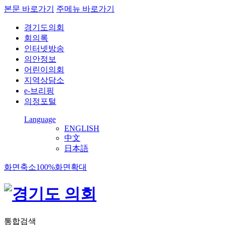
본문 바로가기
주메뉴 바로가기
경기도의회
회의록
인터넷방송
의안정보
어린이의회
지역상담소
e-브리핑
의정포털
Language
ENGLISH
中文
日本語
화면축소
100%
화면확대
통합검색