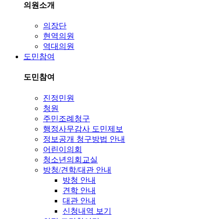
의원소개
의장단
현역의원
역대의원
도민참여
도민참여
진정민원
청원
주민조례청구
행정사무감사 도민제보
정보공개 청구방법 안내
어린이의회
청소년의회교실
방청/견학/대관 안내
방청 안내
견학 안내
대관 안내
신청내역 보기