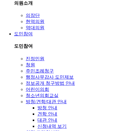
의원소개
의장단
현역의원
역대의원
도민참여
도민참여
진정민원
청원
주민조례청구
행정사무감사 도민제보
정보공개 청구방법 안내
어린이의회
청소년의회교실
방청/견학/대관 안내
방청 안내
견학 안내
대관 안내
신청내역 보기