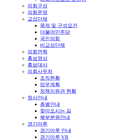
의회구성
의회운영
교섭단체
목적 및 구성요건
더불어민주당
국민의힘
비교섭단체
의회연혁
홍보영상
홍보대사
의회사무처
조직현황
업무계획
정책지원관 현황
청사안내
층별안내
찾아오시는 길
북부분원안내
경기마루
경기마루 안내
경기마루 VR