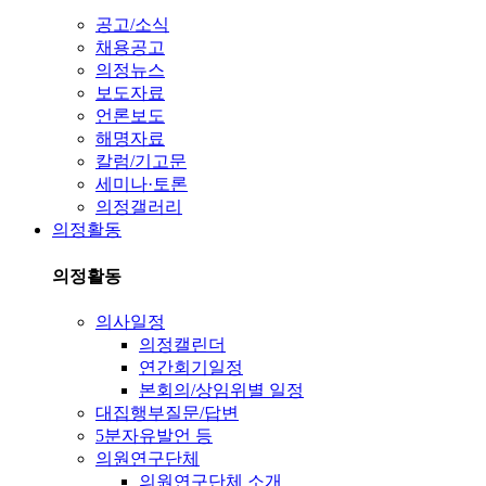
공고/소식
채용공고
의정뉴스
보도자료
언론보도
해명자료
칼럼/기고문
세미나·토론
의정갤러리
의정활동
의정활동
의사일정
의정캘린더
연간회기일정
본회의/상임위별 일정
대집행부질문/답변
5분자유발언 등
의원연구단체
의원연구단체 소개