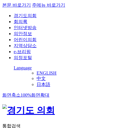
본문 바로가기
주메뉴 바로가기
경기도의회
회의록
인터넷방송
의안정보
어린이의회
지역상담소
e-브리핑
의정포털
Language
ENGLISH
中文
日本語
화면축소
100%
화면확대
통합검색