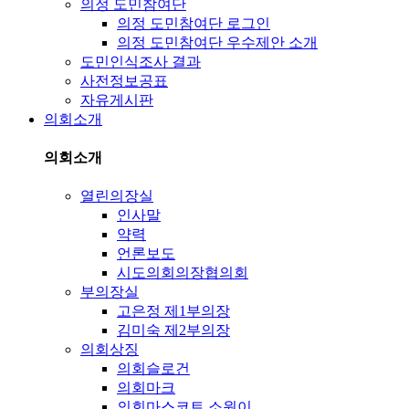
의정 도민참여단
의정 도민참여단 로그인
의정 도민참여단 우수제안 소개
도민인식조사 결과
사전정보공표
자유게시판
의회소개
의회소개
열린의장실
인사말
약력
언론보도
시도의회의장협의회
부의장실
고은정 제1부의장
김미숙 제2부의장
의회상징
의회슬로건
의회마크
의회마스코트 소원이