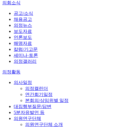
의회소식
공고/소식
채용공고
의정뉴스
보도자료
언론보도
해명자료
칼럼/기고문
세미나·토론
의정갤러리
의정활동
의사일정
의정캘린더
연간회기일정
본회의/상임위별 일정
대집행부질문/답변
5분자유발언 등
의원연구단체
의원연구단체 소개