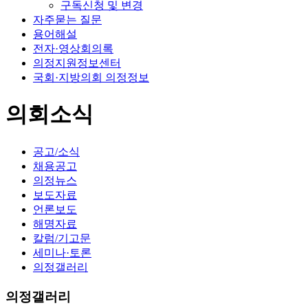
구독신청 및 변경
자주묻는 질문
용어해설
전자·영상회의록
의정지원정보센터
국회·지방의회 의정정보
의회소식
공고/소식
채용공고
의정뉴스
보도자료
언론보도
해명자료
칼럼/기고문
세미나·토론
의정갤러리
의정갤러리