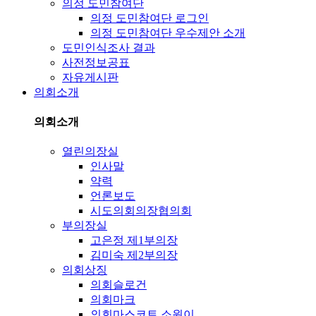
의정 도민참여단
의정 도민참여단 로그인
의정 도민참여단 우수제안 소개
도민인식조사 결과
사전정보공표
자유게시판
의회소개
의회소개
열린의장실
인사말
약력
언론보도
시도의회의장협의회
부의장실
고은정 제1부의장
김미숙 제2부의장
의회상징
의회슬로건
의회마크
의회마스코트 소원이