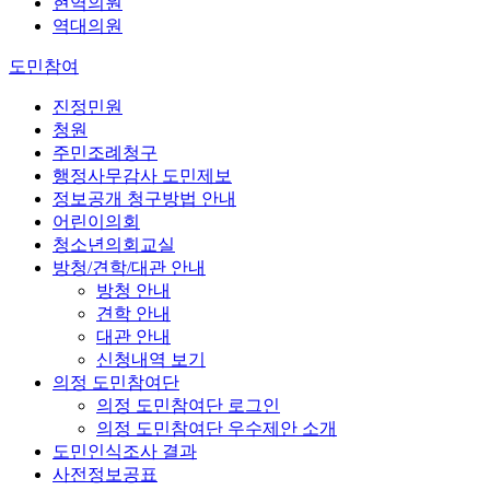
현역의원
역대의원
도민참여
진정민원
청원
주민조례청구
행정사무감사 도민제보
정보공개 청구방법 안내
어린이의회
청소년의회교실
방청/견학/대관 안내
방청 안내
견학 안내
대관 안내
신청내역 보기
의정 도민참여단
의정 도민참여단 로그인
의정 도민참여단 우수제안 소개
도민인식조사 결과
사전정보공표