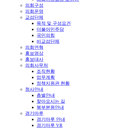
의회구성
의회운영
교섭단체
목적 및 구성요건
더불어민주당
국민의힘
비교섭단체
의회연혁
홍보영상
홍보대사
의회사무처
조직현황
업무계획
정책지원관 현황
청사안내
층별안내
찾아오시는 길
북부분원안내
경기마루
경기마루 안내
경기마루 VR