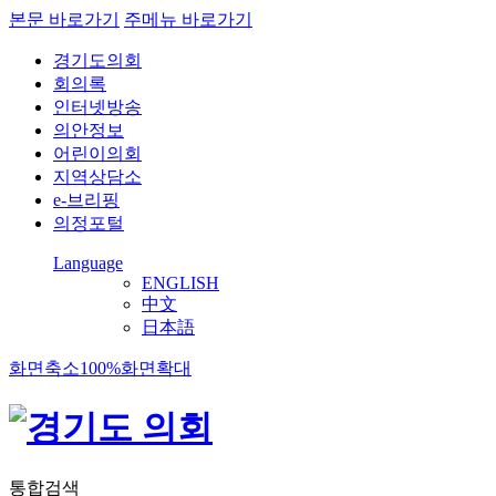
본문 바로가기
주메뉴 바로가기
경기도의회
회의록
인터넷방송
의안정보
어린이의회
지역상담소
e-브리핑
의정포털
Language
ENGLISH
中文
日本語
화면축소
100%
화면확대
통합검색