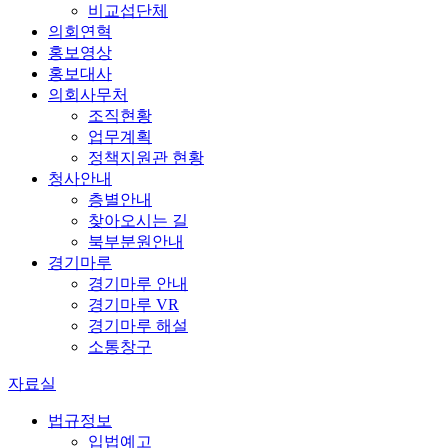
비교섭단체
의회연혁
홍보영상
홍보대사
의회사무처
조직현황
업무계획
정책지원관 현황
청사안내
층별안내
찾아오시는 길
북부분원안내
경기마루
경기마루 안내
경기마루 VR
경기마루 해설
소통창구
자료실
법규정보
입법예고