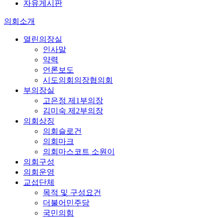
자유게시판
의회소개
열린의장실
인사말
약력
언론보도
시도의회의장협의회
부의장실
고은정 제1부의장
김미숙 제2부의장
의회상징
의회슬로건
의회마크
의회마스코트 소원이
의회구성
의회운영
교섭단체
목적 및 구성요건
더불어민주당
국민의힘