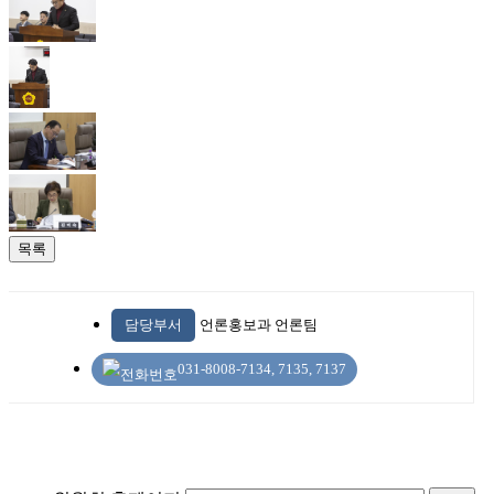
목록
담당부서
언론홍보과 언론팀
031-8008-7134, 7135, 7137