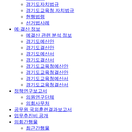
경기도자치법규
경기도교육청 자치법규
현행법령
선거법사례
예·결산 정보
예결산 관련 분석 정보
경기도예산안
경기도결산안
경기도예산서
경기도결산서
경기도교육청예산안
경기도교육청결산안
경기도교육청예산서
경기도교육청결산서
정책연구보고서
의원연구단체
의회사무처
공무원 국외훈련결과보고서
업무추진비 공개
의회간행물
최근간행물