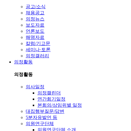
공고/소식
채용공고
의정뉴스
보도자료
언론보도
해명자료
칼럼/기고문
세미나·토론
의정갤러리
의정활동
의정활동
의사일정
의정캘린더
연간회기일정
본회의/상임위별 일정
대집행부질문/답변
5분자유발언 등
의원연구단체
의원연구단체 소개