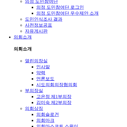
의정 도민참여단
의정 도민참여단 로그인
의정 도민참여단 우수제안 소개
도민인식조사 결과
사전정보공표
자유게시판
의회소개
의회소개
열린의장실
인사말
약력
언론보도
시도의회의장협의회
부의장실
고은정 제1부의장
김미숙 제2부의장
의회상징
의회슬로건
의회마크
의회마스코트 소원이