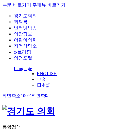
본문 바로가기
주메뉴 바로가기
경기도의회
회의록
인터넷방송
의안정보
어린이의회
지역상담소
e-브리핑
의정포털
Language
ENGLISH
中文
日本語
화면축소
100%
화면확대
통합검색