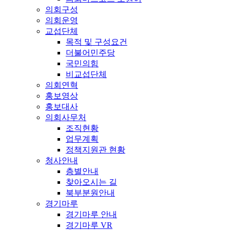
의회구성
의회운영
교섭단체
목적 및 구성요건
더불어민주당
국민의힘
비교섭단체
의회연혁
홍보영상
홍보대사
의회사무처
조직현황
업무계획
정책지원관 현황
청사안내
층별안내
찾아오시는 길
북부분원안내
경기마루
경기마루 안내
경기마루 VR