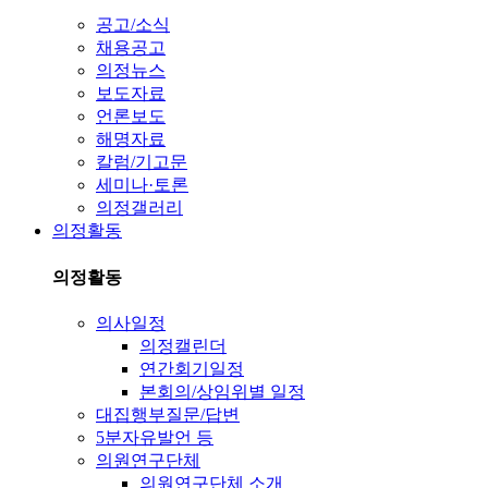
공고/소식
채용공고
의정뉴스
보도자료
언론보도
해명자료
칼럼/기고문
세미나·토론
의정갤러리
의정활동
의정활동
의사일정
의정캘린더
연간회기일정
본회의/상임위별 일정
대집행부질문/답변
5분자유발언 등
의원연구단체
의원연구단체 소개