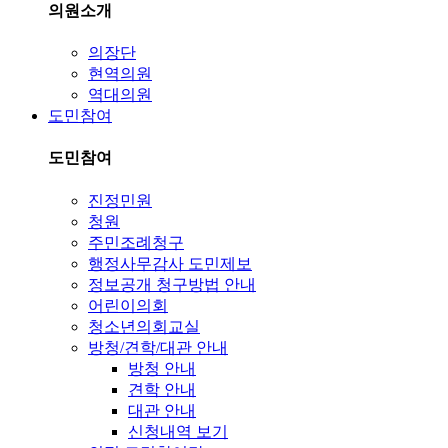
의원소개
의장단
현역의원
역대의원
도민참여
도민참여
진정민원
청원
주민조례청구
행정사무감사 도민제보
정보공개 청구방법 안내
어린이의회
청소년의회교실
방청/견학/대관 안내
방청 안내
견학 안내
대관 안내
신청내역 보기