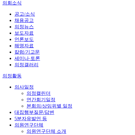
의회소식
공고/소식
채용공고
의정뉴스
보도자료
언론보도
해명자료
칼럼/기고문
세미나·토론
의정갤러리
의정활동
의사일정
의정캘린더
연간회기일정
본회의/상임위별 일정
대집행부질문/답변
5분자유발언 등
의원연구단체
의원연구단체 소개