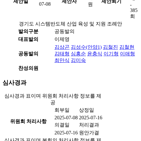
제안일
제안자
제안회기
07-08
원
-
385
회
경기도 시스템반도체 산업 육성 및 지원 조례안
발의구분
공동발의
대표발의
이제영
김상곤
김성수(안양1)
김철진
김철현
공동발의
김태형
심홍순
윤충식
이기형
이애형
최만식
김미숙
찬성의원
심사경과
심사경과 표이며 위원회 처리사항 정보를 제
공
회부일
상정일
2025-07-08
2025-07-16
위원회 처리사항
의결일
처리결과
2025-07-16
원안가결
심사경과 표이며 본회의 처리사항 정보를 제