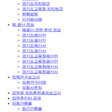
경기도자치법규
경기도교육청 자치법규
현행법령
선거법사례
예·결산 정보
예결산 관련 분석 정보
경기도예산안
경기도결산안
경기도예산서
경기도결산서
경기도교육청예산안
경기도교육청결산안
경기도교육청예산서
경기도교육청결산서
정책연구보고서
의원연구단체
의회사무처
공무원 국외훈련결과보고서
업무추진비 공개
의회간행물
최근간행물