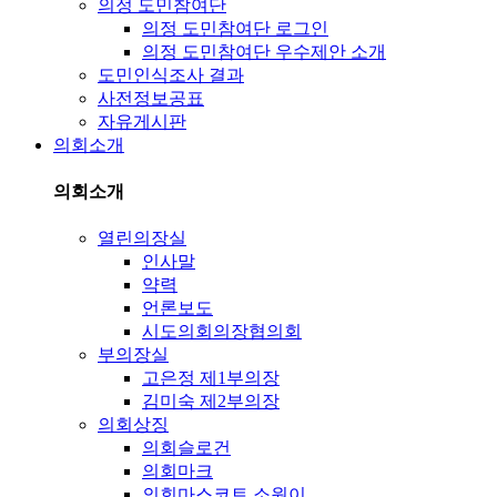
의정 도민참여단
의정 도민참여단 로그인
의정 도민참여단 우수제안 소개
도민인식조사 결과
사전정보공표
자유게시판
의회소개
의회소개
열린의장실
인사말
약력
언론보도
시도의회의장협의회
부의장실
고은정 제1부의장
김미숙 제2부의장
의회상징
의회슬로건
의회마크
의회마스코트 소원이