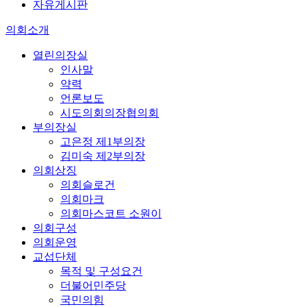
자유게시판
의회소개
열린의장실
인사말
약력
언론보도
시도의회의장협의회
부의장실
고은정 제1부의장
김미숙 제2부의장
의회상징
의회슬로건
의회마크
의회마스코트 소원이
의회구성
의회운영
교섭단체
목적 및 구성요건
더불어민주당
국민의힘