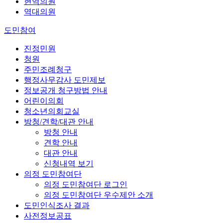
현역의원
역대의원
도민참여
진정민원
청원
주민조례청구
행정사무감사 도민제보
정보공개 청구방법 안내
어린이의회
청소년의회교실
방청/견학/대관 안내
방청 안내
견학 안내
대관 안내
신청내역 보기
의정 도민참여단
의정 도민참여단 로그인
의정 도민참여단 우수제안 소개
도민인식조사 결과
사전정보공표