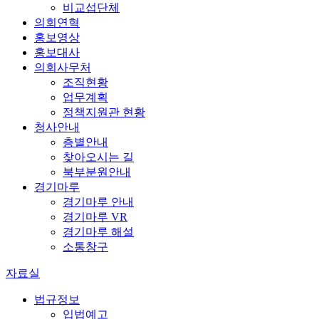
비교섭단체
의회연혁
홍보영상
홍보대사
의회사무처
조직현황
업무계획
정책지원관 현황
청사안내
층별안내
찾아오시는 길
북부분원안내
경기마루
경기마루 안내
경기마루 VR
경기마루 해설
소통창구
자료실
법규정보
입법예고