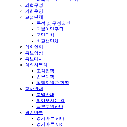
의회구성
의회운영
교섭단체
목적 및 구성요건
더불어민주당
국민의힘
비교섭단체
의회연혁
홍보영상
홍보대사
의회사무처
조직현황
업무계획
정책지원관 현황
청사안내
층별안내
찾아오시는 길
북부분원안내
경기마루
경기마루 안내
경기마루 VR