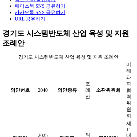
페이스북 SNS 공유하기
카카오톡 SNS 공유하기
URL 공유하기
경기도 시스템반도체 산업 육성 및 지원
조례안
경기도 시스템반도체 산업 육성 및 지원 조례안
미
래
과
조
학
의안번호
2040
의안종류
례
소관위원회
협
안
력
위
원
회
제
11
의
2025-
대